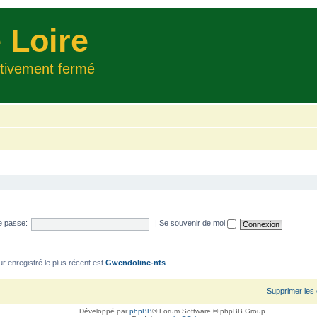
 Loire
itivement fermé
e passe:
|
Se souvenir de moi
ur enregistré le plus récent est
Gwendoline-nts
.
Supprimer les
Développé par
phpBB
® Forum Software © phpBB Group