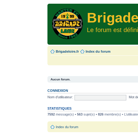
Brigade
Le forum est défin
Brigadeloire.fr
Index du forum
Aucun forum.
CONNEXION
Nom d’utilisateur:
Mot d
STATISTIQUES
7592
message(s) •
563
sujet(s) •
826
membre(s) • L’utilisate
Index du forum