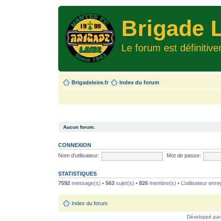
Brigade L
Le forum est définitiv
Brigadeloire.fr
Index du forum
Aucun forum.
CONNEXION
Nom d’utilisateur:
Mot de passe:
STATISTIQUES
7592
message(s) •
563
sujet(s) •
826
membre(s) • L’utilisateur enreg
Index du forum
Développé pa