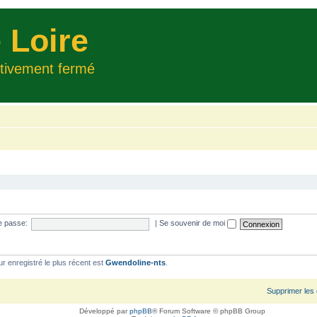
 Loire
itivement fermé
e passe:
|
Se souvenir de moi
ur enregistré le plus récent est
Gwendoline-nts
.
Supprimer les
Développé par
phpBB
® Forum Software © phpBB Group