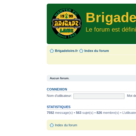
Brigade
Le forum est défin
Brigadeloire.fr
Index du forum
Aucun forum.
CONNEXION
Nom d’utilisateur:
Mot d
STATISTIQUES
7592
message(s) •
563
sujet(s) •
826
membre(s) • L’utilisate
Index du forum