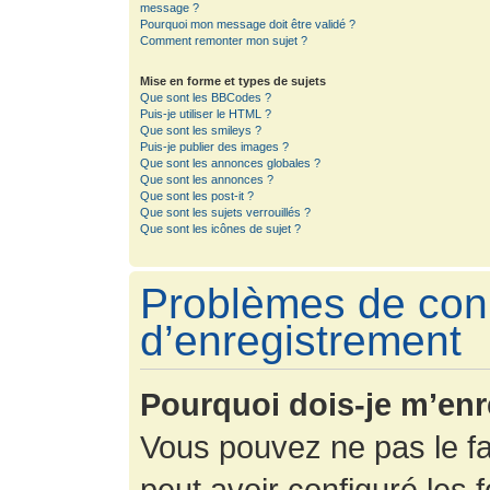
message ?
Pourquoi mon message doit être validé ?
Comment remonter mon sujet ?
Mise en forme et types de sujets
Que sont les BBCodes ?
Puis-je utiliser le HTML ?
Que sont les smileys ?
Puis-je publier des images ?
Que sont les annonces globales ?
Que sont les annonces ?
Que sont les post-it ?
Que sont les sujets verrouillés ?
Que sont les icônes de sujet ?
Problèmes de con
d’enregistrement
Pourquoi dois-je m’enr
Vous pouvez ne pas le fa
peut avoir configuré les f