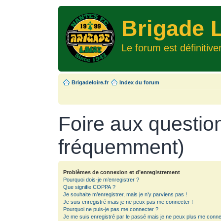
Brigade L
Le forum est définitiv
Brigadeloire.fr
Index du forum
Foire aux questio
fréquemment)
Problèmes de connexion et d’enregistrement
Pourquoi dois-je m’enregistrer ?
Que signifie COPPA ?
Je souhaite m’enregistrer, mais je n’y parviens pas !
Je suis enregistré mais je ne peux pas me connecter !
Pourquoi ne puis-je pas me connecter ?
Je me suis enregistré par le passé mais je ne peux plus me conne