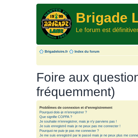
Brigade L
Le forum est définitiv
Brigadeloire.fr
Index du forum
Foire aux questio
fréquemment)
Problèmes de connexion et d’enregistrement
Pourquoi dois-je m’enregistrer ?
Que signifie COPPA ?
Je souhaite m’enregistrer, mais je n’y parviens pas !
Je suis enregistré mais je ne peux pas me connecter !
Pourquoi ne puis-je pas me connecter ?
Je me suis enregistré par le passé mais je ne peux plus me conne