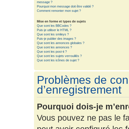
message ?
Pourquoi mon message doit être validé ?
Comment remonter mon sujet ?
Mise en forme et types de sujets
Que sont les BBCodes ?
Puis-je utiliser le HTML ?
Que sont les smileys ?
Puis-je publier des images ?
Que sont les annonces globales ?
Que sont les annonces ?
Que sont les post-it ?
Que sont les sujets verrouillés ?
Que sont les icônes de sujet ?
Problèmes de con
d’enregistrement
Pourquoi dois-je m’enr
Vous pouvez ne pas le fa
peut avoir configuré les f