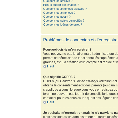
Que sont les smileys ?
Puis-je publier des images ?
Que sont les annonces globales ?
Que sont les annonces ?
Que sont les post-it ?
Que sont les sujets verrouillés ?
Que sont les icônes de sujet ?
Problèmes de connexion et d’enregistr
Pourquoi dois-je m’enregistrer ?
Vous pouvez ne pas le faire, mais l’administrateur du
permet de bénéficier de fonctionnalités supplémenta
groupes, etc. La création d’un compte est rapide et 
Haut
Que signifie COPPA ?
COPPA (ou
Children’s Online Privacy Protection Act
obtenir le consentement écrit des parents (ou d’un tu
s’applique à vous, lorsque vous vous enregistrez ou 
forum ne peuvent pas fournir de conseils juridiques 
contacter pour les abus ou les questions légales co
Haut
Je souhaite m’enregistrer, mais je n’y parviens pa
Il est possible qu’un administrateur du forum ait dés