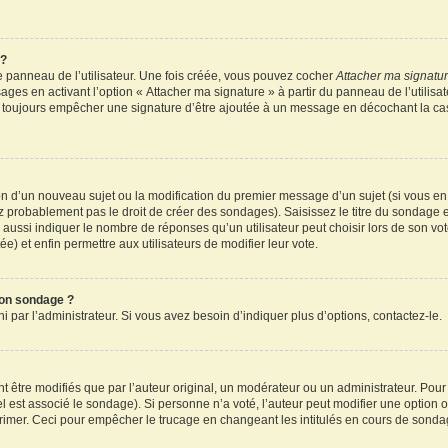
 ?
 panneau de l’utilisateur. Une fois créée, vous pouvez cocher
Attacher ma signatu
ages en activant l’option « Attacher ma signature » à partir du panneau de l’utilisa
rez toujours empêcher une signature d’être ajoutée à un message en décochant la c
tion d’un nouveau sujet ou la modification du premier message d’un sujet (si vous en
z probablement pas le droit de créer des sondages). Saisissez le titre du sondage 
ssi indiquer le nombre de réponses qu’un utilisateur peut choisir lors de son vote d
e) et enfin permettre aux utilisateurs de modifier leur vote.
mon sondage ?
par l’administrateur. Si vous avez besoin d’indiquer plus d’options, contactez-le.
tre modifiés que par l’auteur original, un modérateur ou un administrateur. Pour
el est associé le sondage). Si personne n’a voté, l’auteur peut modifier une option
primer. Ceci pour empêcher le trucage en changeant les intitulés en cours de sonda