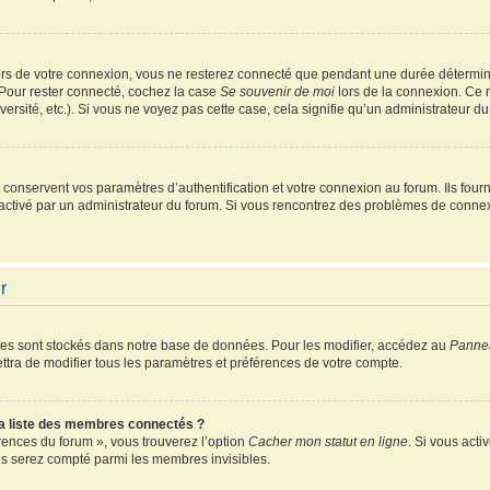
rs de votre connexion, vous ne resterez connecté que pendant une durée détermin
 Pour rester connecté, cochez la case
Se souvenir de moi
lors de la connexion. Ce 
ersité, etc.). Si vous ne voyez pas cette case, cela signifie qu’un administrateur du
onservent vos paramètres d’authentification et votre connexion au forum. Ils fourni
é activé par un administrateur du forum. Si vous rencontrez des problèmes de conn
r
es sont stockés dans notre base de données. Pour les modifier, accédez au
Pannea
ttra de modifier tous les paramètres et préférences de votre compte.
 liste des membres connectés ?
érences du forum », vous trouverez l’option
Cacher mon statut en ligne
. Si vous acti
s serez compté parmi les membres invisibles.