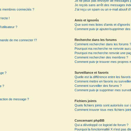
Je ne peux pas envoyer de messages p
Je reçois sans arrêt des messages indé
es membres connectés ?
J’ai reçu un spam ou un e-mail abusif 
rrecte !
Amis et ignorés
Que sont mes listes d’amis et d’ignorés
utilisateur ?
Comment puis-je ajouter/supprimer des ut
Recherche dans les forums
mande de me connecter !?
Comment rechercher dans les forums 
Pourquoi ma recherche ne renvoie aucun
Pourquoi ma recherche renvoie une pag
?
Comment rechercher des membres ?
Comment puis-je trouver mes propres m
Surveillance et favoris
age ?
Quelle est la différence entre les favoris
Comment mettre en favoris ou surveiller
Comment surveiller des forums ?
e ?
Comment puis-je supprimer mes surveil
daction de message ?
Fichiers joints
Quels fichiers joints sont autorisés sur
Comment trouver tous mes fichiers joint
Concernant phpBB
Qui a développé ce logiciel de forum ?
Pourquoi la fonctionnalité X n’est pas di