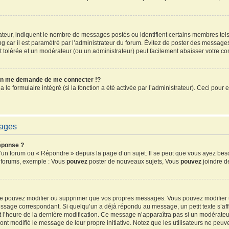
sateur, indiquent le nombre de messages postés ou identifient certains membres tel
ang car il est paramétré par l’administrateur du forum. Évitez de poster des message
ent tolérée et un modérateur (ou un administrateur) peut facilement abaisser votre 
n me demande de me connecter !?
e formulaire intégré (si la fonction a été activée par l’administrateur). Ceci pour e
sages
éponse ?
un forum ou « Répondre » depuis la page d’un sujet. Il se peut que vous ayez beso
s forums, exemple : Vous
pouvez
poster de nouveaux sujets, Vous
pouvez
joindre de
 ne pouvez modifier ou supprimer que vos propres messages. Vous pouvez modifier
sage correspondant. Si quelqu’un a déjà répondu au message, un petit texte s’affi
 et l’heure de la dernière modification. Ce message n’apparaîtra pas si un modérate
ls ont modifié le message de leur propre initiative. Notez que les utilisateurs ne 