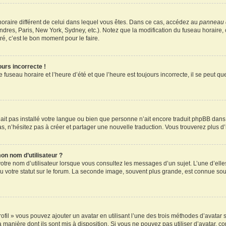
u horaire différent de celui dans lequel vous êtes. Dans ce cas, accédez au
panneau d
ndres, Paris, New York, Sydney, etc.). Notez que la modification du fuseau horaire
é, c’est le bon moment pour le faire.
ours incorrecte !
 fuseau horaire et l’heure d’été et que l’heure est toujours incorrecte, il se peut q
 n’ait pas installé votre langue ou bien que personne n’ait encore traduit phpBB d
pas, n’hésitez pas à créer et partager une nouvelle traduction. Vous trouverez plus d’
on nom d’utilisateur ?
otre nom d’utilisateur lorsque vous consultez les messages d’un sujet. L’une d’elle
 votre statut sur le forum. La seconde image, souvent plus grande, est connue sou
ofil » vous pouvez ajouter un avatar en utilisant l’une des trois méthodes d’avatar s
a manière dont ils sont mis à disposition. Si vous ne pouvez pas utiliser d’avatar, c