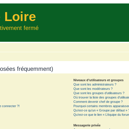
 Loire
itivement fermé
 posées fréquemment)
Niveaux d’utilisateurs et groupes
Que sont les administrateurs ?
Que sont les modérateurs ?
Que sont les groupes d’utilisateurs ?
Où trouver la liste des groupes d’utilisa
Comment devenir chef de groupe ?
e connecter ?!
Pourquoi certains membres apparaissent
Qu’est-ce qu’un « Groupe par défaut » 
Qu’est-ce que le lien « L’équipe du foru
Messagerie privée