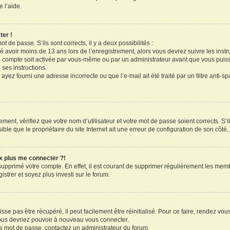
 l’aide.
ter !
ot de passe. S’ils sont corrects, il y a deux possibilités :
ué avoir moins de 13 ans lors de l’enregistrement, alors vous devrez suivre les inst
 compte soit activée par vous-même ou par un administrateur avant que vous puissi
 ses instructions.
ayez fourni une adresse incorrecte ou que l’e-mail ait été traité par un filtre anti-s
ment, vérifiez que votre nom d’utilisateur et votre mot de passe soient corrects. S’il
le que le propriétaire du site Internet ait une erreur de configuration de son côté, e
ux plus me connecter ?!
 supprimé votre compte. En effet, il est courant de supprimer régulièrement les memb
strer et soyez plus investi sur le forum.
se pas être récupéré, il peut facilement être réinitialisé. Pour ce faire, rendez vo
vous devriez pouvoir à nouveau vous connecter.
tre mot de passe, contactez un administrateur du forum.