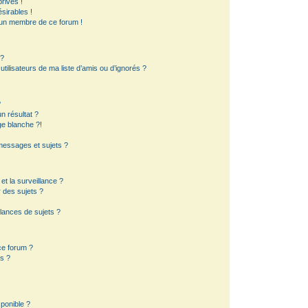
rivés !
sirables !
d’un membre de ce forum !
 ?
ilisateurs de ma liste d’amis ou d’ignorés ?
?
 résultat ?
e blanche ?!
essages et sujets ?
 et la surveillance ?
 des sujets ?
lances de sujets ?
 ce forum ?
s ?
sponible ?