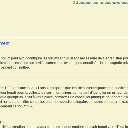
Qui contacter pour les abus ou les ques
ement
 forum peut avoir configuré les forums afin qu’il soit nécessaire de s’enregistrer p
ires inaccessibles aux invités comme les avatars personnalisés, la messagerie pri
vivement conseillée.
de 1998) est une loi aux États-Unis qui dit que les sites Internet pouvant recueilli
teur légal) pour la collecte de ces informations permettant d’identifier un mineur 
que quelqu’un le fait à votre place, contactez un conseiller juridique pour obtenir 
et ne sauraient être contactés pour des questions légales de toutes sortes, à l’exc
ncernant ce forum ? ».
s !
activé la création de nouveaux comptes. Il peut également avoir banni votre IP ou inte