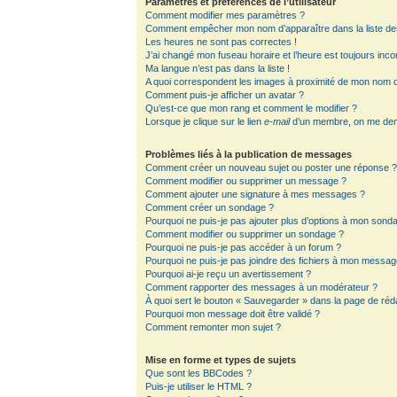
Paramètres et préférences de l’utilisateur
Comment modifier mes paramètres ?
Comment empêcher mon nom d’apparaître dans la liste d
Les heures ne sont pas correctes !
J’ai changé mon fuseau horaire et l’heure est toujours inco
Ma langue n’est pas dans la liste !
A quoi correspondent les images à proximité de mon nom d’
Comment puis-je afficher un avatar ?
Qu’est-ce que mon rang et comment le modifier ?
Lorsque je clique sur le lien
e-mail
d’un membre, on me de
Problèmes liés à la publication de messages
Comment créer un nouveau sujet ou poster une réponse 
Comment modifier ou supprimer un message ?
Comment ajouter une signature à mes messages ?
Comment créer un sondage ?
Pourquoi ne puis-je pas ajouter plus d’options à mon sond
Comment modifier ou supprimer un sondage ?
Pourquoi ne puis-je pas accéder à un forum ?
Pourquoi ne puis-je pas joindre des fichiers à mon messag
Pourquoi ai-je reçu un avertissement ?
Comment rapporter des messages à un modérateur ?
À quoi sert le bouton « Sauvegarder » dans la page de ré
Pourquoi mon message doit être validé ?
Comment remonter mon sujet ?
Mise en forme et types de sujets
Que sont les BBCodes ?
Puis-je utiliser le HTML ?