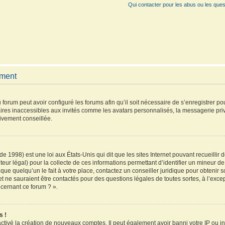
Qui contacter pour les abus ou les ques
ement
 forum peut avoir configuré les forums afin qu’il soit nécessaire de s’enregistrer p
ires inaccessibles aux invités comme les avatars personnalisés, la messagerie pri
vivement conseillée.
de 1998) est une loi aux États-Unis qui dit que les sites Internet pouvant recueilli
teur légal) pour la collecte de ces informations permettant d’identifier un mineur 
que quelqu’un le fait à votre place, contactez un conseiller juridique pour obtenir 
et ne sauraient être contactés pour des questions légales de toutes sortes, à l’exc
ncernant ce forum ? ».
s !
activé la création de nouveaux comptes. Il peut également avoir banni votre IP ou inte