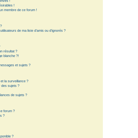
rivés !
sirables !
d’un membre de ce forum !
 ?
ilisateurs de ma liste d’amis ou d’ignorés ?
?
 résultat ?
e blanche ?!
essages et sujets ?
 et la surveillance ?
 des sujets ?
lances de sujets ?
 ce forum ?
s ?
sponible ?