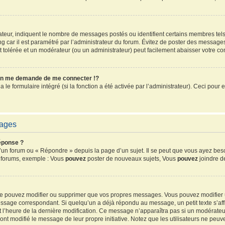
sateur, indiquent le nombre de messages postés ou identifient certains membres tel
ang car il est paramétré par l’administrateur du forum. Évitez de poster des message
ent tolérée et un modérateur (ou un administrateur) peut facilement abaisser votre 
n me demande de me connecter !?
e formulaire intégré (si la fonction a été activée par l’administrateur). Ceci pour e
sages
éponse ?
un forum ou « Répondre » depuis la page d’un sujet. Il se peut que vous ayez beso
s forums, exemple : Vous
pouvez
poster de nouveaux sujets, Vous
pouvez
joindre de
 ne pouvez modifier ou supprimer que vos propres messages. Vous pouvez modifier
sage correspondant. Si quelqu’un a déjà répondu au message, un petit texte s’affi
 et l’heure de la dernière modification. Ce message n’apparaîtra pas si un modérate
ls ont modifié le message de leur propre initiative. Notez que les utilisateurs ne 