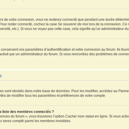
rs de votre connexion, vous ne resterez connecté que pendant une durée détermin
 Pour rester connecté, cochez la case
Se souvenir de moi
lors de la connexion. Ce 
ersité, etc.). Si vous ne voyez pas cette case, cela signifie qu’un administrateur du
onservent vos paramètres d’authentification et votre connexion au forum. Ils fourni
é activé par un administrateur du forum. Si vous rencontrez des problèmes de conn
r
es sont stockés dans notre base de données. Pour les modifier, accédez au
Pannea
ttra de modifier tous les paramètres et préférences de votre compte.
 liste des membres connectés ?
érences du forum », vous trouverez l’option
Cacher mon statut en ligne
. Si vous acti
s serez compté parmi les membres invisibles.