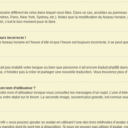
u horaire différent de celui dans lequel vous êtes. Dans ce cas, accédez au
panneau d
ndres, Paris, New York, Sydney, etc.). Notez que la modification du fuseau horaire
é, c’est le bon moment pour le faire.
ours incorrecte !
 fuseau horaire et l’heure d’été et que l’heure est toujours incorrecte, il se peut q
 n’ait pas installé votre langue ou bien que personne n’ait encore traduit phpBB d
pas, n’hésitez pas à créer et partager une nouvelle traduction. Vous trouverez plus d’
on nom d’utilisateur ?
otre nom d’utilisateur lorsque vous consultez les messages d’un sujet. L’une d’elle
 votre statut sur le forum. La seconde image, souvent plus grande, est connue sou
ofil » vous pouvez ajouter un avatar en utilisant l’une des trois méthodes d’avatar s
a manière dont ils sont mis à disposition. Si vous ne pouvez pas utiliser d’avatar, c