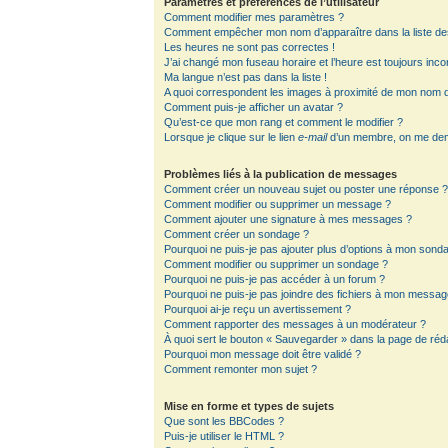
Paramètres et préférences de l’utilisateur
Comment modifier mes paramètres ?
Comment empêcher mon nom d’apparaître dans la liste d
Les heures ne sont pas correctes !
J’ai changé mon fuseau horaire et l’heure est toujours inco
Ma langue n’est pas dans la liste !
A quoi correspondent les images à proximité de mon nom d’
Comment puis-je afficher un avatar ?
Qu’est-ce que mon rang et comment le modifier ?
Lorsque je clique sur le lien
e-mail
d’un membre, on me de
Problèmes liés à la publication de messages
Comment créer un nouveau sujet ou poster une réponse 
Comment modifier ou supprimer un message ?
Comment ajouter une signature à mes messages ?
Comment créer un sondage ?
Pourquoi ne puis-je pas ajouter plus d’options à mon sond
Comment modifier ou supprimer un sondage ?
Pourquoi ne puis-je pas accéder à un forum ?
Pourquoi ne puis-je pas joindre des fichiers à mon messag
Pourquoi ai-je reçu un avertissement ?
Comment rapporter des messages à un modérateur ?
À quoi sert le bouton « Sauvegarder » dans la page de ré
Pourquoi mon message doit être validé ?
Comment remonter mon sujet ?
Mise en forme et types de sujets
Que sont les BBCodes ?
Puis-je utiliser le HTML ?