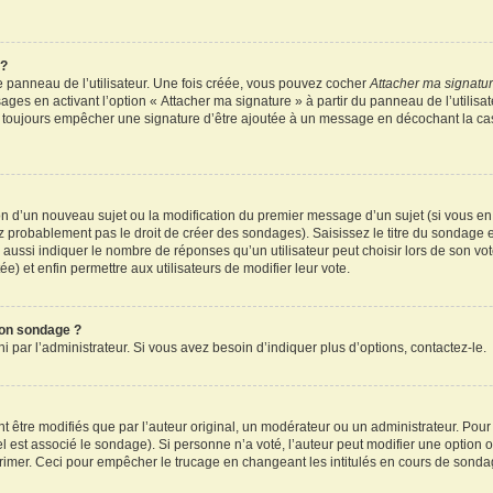
 ?
 panneau de l’utilisateur. Une fois créée, vous pouvez cocher
Attacher ma signatu
ages en activant l’option « Attacher ma signature » à partir du panneau de l’utilisa
rez toujours empêcher une signature d’être ajoutée à un message en décochant la c
tion d’un nouveau sujet ou la modification du premier message d’un sujet (si vous en
z probablement pas le droit de créer des sondages). Saisissez le titre du sondage 
ssi indiquer le nombre de réponses qu’un utilisateur peut choisir lors de son vote d
e) et enfin permettre aux utilisateurs de modifier leur vote.
mon sondage ?
par l’administrateur. Si vous avez besoin d’indiquer plus d’options, contactez-le.
tre modifiés que par l’auteur original, un modérateur ou un administrateur. Pour
el est associé le sondage). Si personne n’a voté, l’auteur peut modifier une option
primer. Ceci pour empêcher le trucage en changeant les intitulés en cours de sonda