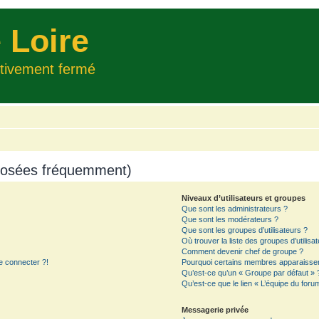
 Loire
itivement fermé
 posées fréquemment)
Niveaux d’utilisateurs et groupes
Que sont les administrateurs ?
Que sont les modérateurs ?
Que sont les groupes d’utilisateurs ?
Où trouver la liste des groupes d’utilisa
Comment devenir chef de groupe ?
e connecter ?!
Pourquoi certains membres apparaissent
Qu’est-ce qu’un « Groupe par défaut » 
Qu’est-ce que le lien « L’équipe du foru
Messagerie privée