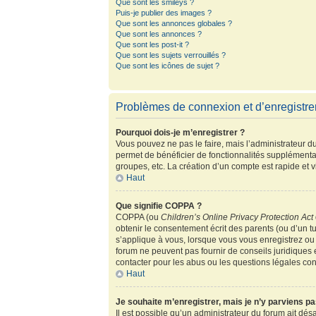
Que sont les smileys ?
Puis-je publier des images ?
Que sont les annonces globales ?
Que sont les annonces ?
Que sont les post-it ?
Que sont les sujets verrouillés ?
Que sont les icônes de sujet ?
Problèmes de connexion et d’enregistr
Pourquoi dois-je m’enregistrer ?
Vous pouvez ne pas le faire, mais l’administrateur du
permet de bénéficier de fonctionnalités supplémenta
groupes, etc. La création d’un compte est rapide et 
Haut
Que signifie COPPA ?
COPPA (ou
Children’s Online Privacy Protection Act
obtenir le consentement écrit des parents (ou d’un tu
s’applique à vous, lorsque vous vous enregistrez ou 
forum ne peuvent pas fournir de conseils juridiques 
contacter pour les abus ou les questions légales co
Haut
Je souhaite m’enregistrer, mais je n’y parviens pa
Il est possible qu’un administrateur du forum ait dés