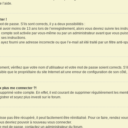
 l’aide.
ter !
ot de passe. S’ils sont corrects, il y a deux possibilités :
ué avoir moins de 13 ans lors de l’enregistrement, alors vous devrez suivre les inst
 compte soit activée par vous-même ou par un administrateur avant que vous puissi
 ses instructions.
ayez fourni une adresse incorrecte ou que l’e-mail ait été traité par un filtre anti-s
ment, vérifiez que votre nom d’utilisateur et votre mot de passe soient corrects. S’il
le que le propriétaire du site Internet ait une erreur de configuration de son côté, e
ux plus me connecter ?!
 supprimé votre compte. En effet, il est courant de supprimer régulièrement les memb
strer et soyez plus investi sur le forum.
se pas être récupéré, il peut facilement être réinitialisé. Pour ce faire, rendez vo
vous devriez pouvoir à nouveau vous connecter.
tre mot de passe, contactez un administrateur du forum.