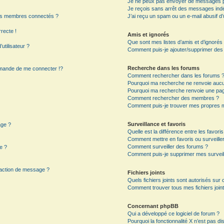
Je ne peux pas envoyer de messages p
Je reçois sans arrêt des messages indé
es membres connectés ?
J’ai reçu un spam ou un e-mail abusif 
rrecte !
Amis et ignorés
Que sont mes listes d’amis et d’ignorés
utilisateur ?
Comment puis-je ajouter/supprimer des ut
Recherche dans les forums
mande de me connecter !?
Comment rechercher dans les forums 
Pourquoi ma recherche ne renvoie aucun
Pourquoi ma recherche renvoie une pag
?
Comment rechercher des membres ?
Comment puis-je trouver mes propres m
Surveillance et favoris
age ?
Quelle est la différence entre les favoris
Comment mettre en favoris ou surveiller
Comment surveiller des forums ?
e ?
Comment puis-je supprimer mes surveil
daction de message ?
Fichiers joints
Quels fichiers joints sont autorisés sur
Comment trouver tous mes fichiers joint
Concernant phpBB
Qui a développé ce logiciel de forum ?
Pourquoi la fonctionnalité X n’est pas di