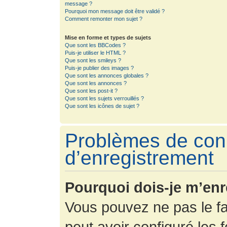
message ?
Pourquoi mon message doit être validé ?
Comment remonter mon sujet ?
Mise en forme et types de sujets
Que sont les BBCodes ?
Puis-je utiliser le HTML ?
Que sont les smileys ?
Puis-je publier des images ?
Que sont les annonces globales ?
Que sont les annonces ?
Que sont les post-it ?
Que sont les sujets verrouillés ?
Que sont les icônes de sujet ?
Problèmes de con
d’enregistrement
Pourquoi dois-je m’enr
Vous pouvez ne pas le fa
peut avoir configuré les f