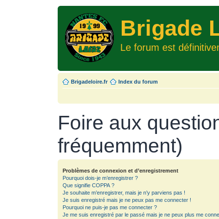
Brigade L
Le forum est définitiv
Brigadeloire.fr
Index du forum
Foire aux questio
fréquemment)
Problèmes de connexion et d’enregistrement
Pourquoi dois-je m’enregistrer ?
Que signifie COPPA ?
Je souhaite m’enregistrer, mais je n’y parviens pas !
Je suis enregistré mais je ne peux pas me connecter !
Pourquoi ne puis-je pas me connecter ?
Je me suis enregistré par le passé mais je ne peux plus me conne