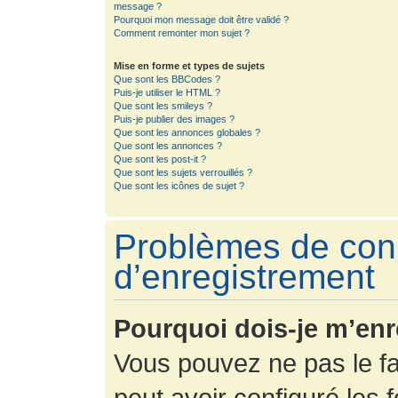
message ?
Pourquoi mon message doit être validé ?
Comment remonter mon sujet ?
Mise en forme et types de sujets
Que sont les BBCodes ?
Puis-je utiliser le HTML ?
Que sont les smileys ?
Puis-je publier des images ?
Que sont les annonces globales ?
Que sont les annonces ?
Que sont les post-it ?
Que sont les sujets verrouillés ?
Que sont les icônes de sujet ?
Problèmes de con
d’enregistrement
Pourquoi dois-je m’enr
Vous pouvez ne pas le fa
peut avoir configuré les f