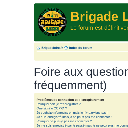
Brigade L
Le forum est définitiv
Brigadeloire.fr
Index du forum
Foire aux questio
fréquemment)
Problèmes de connexion et d’enregistrement
Pourquoi dois-je m’enregistrer ?
Que signifie COPPA ?
Je souhaite m’enregistrer, mais je n’y parviens pas !
Je suis enregistré mais je ne peux pas me connecter !
Pourquoi ne puis-je pas me connecter ?
Je me suis enregistré par le passé mais je ne peux plus me conne