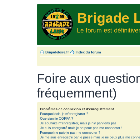
Brigade L
Le forum est définitiv
Brigadeloire.fr
Index du forum
Foire aux questio
fréquemment)
Problèmes de connexion et d’enregistrement
Pourquoi dois-je m’enregistrer ?
Que signifie COPPA ?
Je souhaite m’enregistrer, mais je n’y parviens pas !
Je suis enregistré mais je ne peux pas me connecter !
Pourquoi ne puis-je pas me connecter ?
Je me suis enregistré par le passé mais je ne peux plus me conne