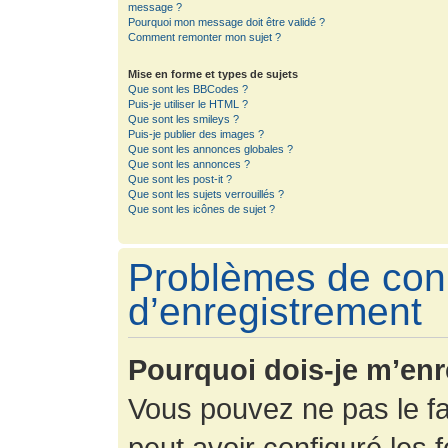
message ?
Pourquoi mon message doit être validé ?
Comment remonter mon sujet ?
Mise en forme et types de sujets
Que sont les BBCodes ?
Puis-je utiliser le HTML ?
Que sont les smileys ?
Puis-je publier des images ?
Que sont les annonces globales ?
Que sont les annonces ?
Que sont les post-it ?
Que sont les sujets verrouillés ?
Que sont les icônes de sujet ?
Problèmes de con
d’enregistrement
Pourquoi dois-je m’enr
Vous pouvez ne pas le fa
peut avoir configuré les f