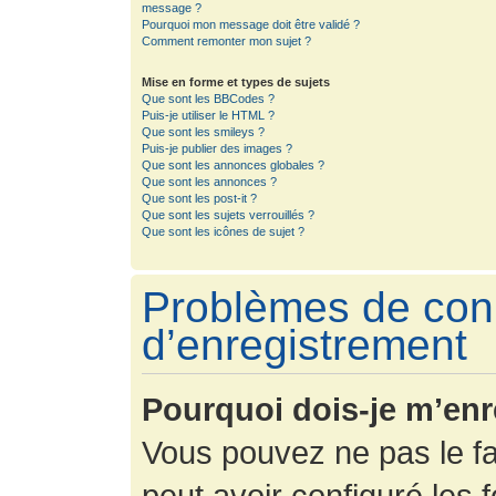
message ?
Pourquoi mon message doit être validé ?
Comment remonter mon sujet ?
Mise en forme et types de sujets
Que sont les BBCodes ?
Puis-je utiliser le HTML ?
Que sont les smileys ?
Puis-je publier des images ?
Que sont les annonces globales ?
Que sont les annonces ?
Que sont les post-it ?
Que sont les sujets verrouillés ?
Que sont les icônes de sujet ?
Problèmes de con
d’enregistrement
Pourquoi dois-je m’enr
Vous pouvez ne pas le fa
peut avoir configuré les f