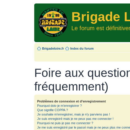
Brigade L
Le forum est définitiv
Brigadeloire.fr
Index du forum
Foire aux questio
fréquemment)
Problèmes de connexion et d’enregistrement
Pourquoi dois-je m’enregistrer ?
Que signifie COPPA ?
Je souhaite m’enregistrer, mais je n’y parviens pas !
Je suis enregistré mais je ne peux pas me connecter !
Pourquoi ne puis-je pas me connecter ?
Je me suis enregistré par le passé mais je ne peux plus me conne