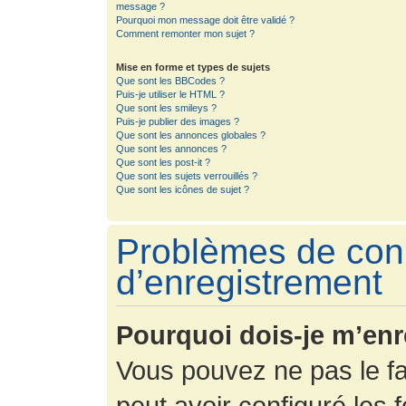
message ?
Pourquoi mon message doit être validé ?
Comment remonter mon sujet ?
Mise en forme et types de sujets
Que sont les BBCodes ?
Puis-je utiliser le HTML ?
Que sont les smileys ?
Puis-je publier des images ?
Que sont les annonces globales ?
Que sont les annonces ?
Que sont les post-it ?
Que sont les sujets verrouillés ?
Que sont les icônes de sujet ?
Problèmes de con
d’enregistrement
Pourquoi dois-je m’enr
Vous pouvez ne pas le fa
peut avoir configuré les f