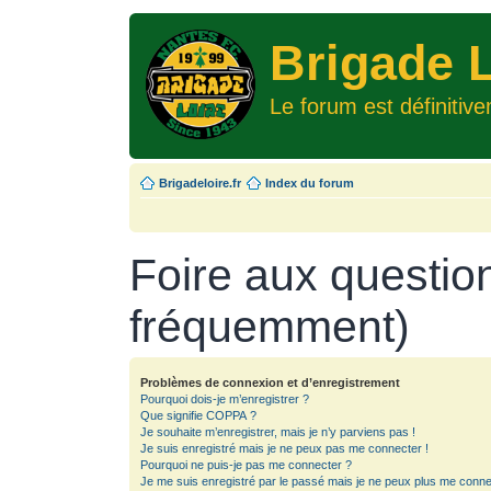
Brigade L
Le forum est définitiv
Brigadeloire.fr
Index du forum
Foire aux questio
fréquemment)
Problèmes de connexion et d’enregistrement
Pourquoi dois-je m’enregistrer ?
Que signifie COPPA ?
Je souhaite m’enregistrer, mais je n’y parviens pas !
Je suis enregistré mais je ne peux pas me connecter !
Pourquoi ne puis-je pas me connecter ?
Je me suis enregistré par le passé mais je ne peux plus me conne