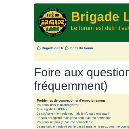
Brigade L
Le forum est définitiv
Brigadeloire.fr
Index du forum
Foire aux questio
fréquemment)
Problèmes de connexion et d’enregistrement
Pourquoi dois-je m’enregistrer ?
Que signifie COPPA ?
Je souhaite m’enregistrer, mais je n’y parviens pas !
Je suis enregistré mais je ne peux pas me connecter !
Pourquoi ne puis-je pas me connecter ?
Je me suis enregistré par le passé mais je ne peux plus me conne