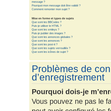
message ?
Pourquoi mon message doit être validé ?
Comment remonter mon sujet ?
Mise en forme et types de sujets
Que sont les BBCodes ?
Puis-je utiliser le HTML ?
Que sont les smileys ?
Puis-je publier des images ?
Que sont les annonces globales ?
Que sont les annonces ?
Que sont les post-it ?
Que sont les sujets verrouillés ?
Que sont les icônes de sujet ?
Problèmes de con
d’enregistrement
Pourquoi dois-je m’enr
Vous pouvez ne pas le fa
peut avoir configuré les f