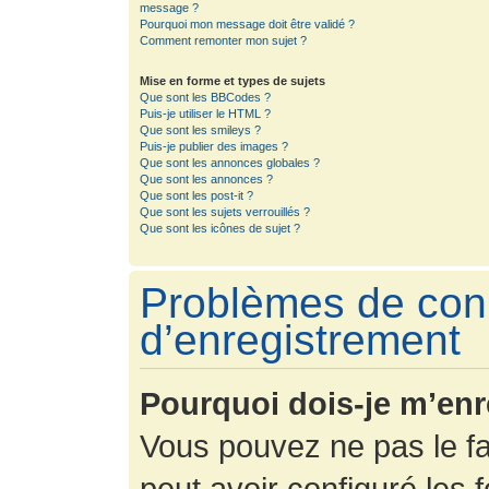
message ?
Pourquoi mon message doit être validé ?
Comment remonter mon sujet ?
Mise en forme et types de sujets
Que sont les BBCodes ?
Puis-je utiliser le HTML ?
Que sont les smileys ?
Puis-je publier des images ?
Que sont les annonces globales ?
Que sont les annonces ?
Que sont les post-it ?
Que sont les sujets verrouillés ?
Que sont les icônes de sujet ?
Problèmes de con
d’enregistrement
Pourquoi dois-je m’enr
Vous pouvez ne pas le fa
peut avoir configuré les f