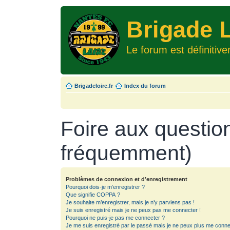
Brigade L
Le forum est définitiv
Brigadeloire.fr
Index du forum
Foire aux questio
fréquemment)
Problèmes de connexion et d’enregistrement
Pourquoi dois-je m’enregistrer ?
Que signifie COPPA ?
Je souhaite m’enregistrer, mais je n’y parviens pas !
Je suis enregistré mais je ne peux pas me connecter !
Pourquoi ne puis-je pas me connecter ?
Je me suis enregistré par le passé mais je ne peux plus me conne