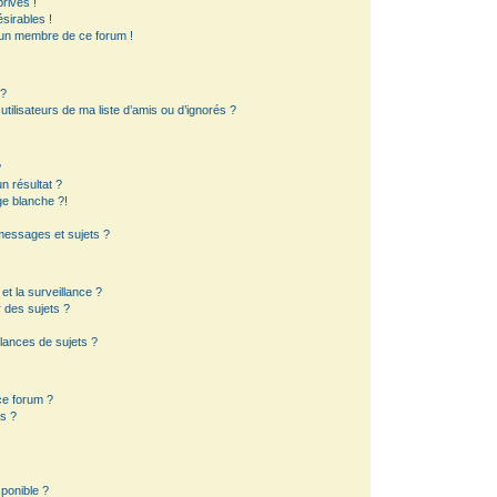
rivés !
sirables !
d’un membre de ce forum !
 ?
ilisateurs de ma liste d’amis ou d’ignorés ?
?
 résultat ?
e blanche ?!
essages et sujets ?
 et la surveillance ?
 des sujets ?
lances de sujets ?
 ce forum ?
s ?
sponible ?