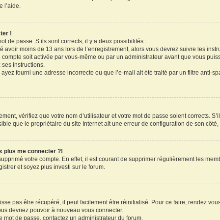
 l’aide.
ter !
ot de passe. S’ils sont corrects, il y a deux possibilités :
ué avoir moins de 13 ans lors de l’enregistrement, alors vous devrez suivre les inst
 compte soit activée par vous-même ou par un administrateur avant que vous puissi
 ses instructions.
ayez fourni une adresse incorrecte ou que l’e-mail ait été traité par un filtre anti-s
ment, vérifiez que votre nom d’utilisateur et votre mot de passe soient corrects. S’il
le que le propriétaire du site Internet ait une erreur de configuration de son côté, e
ux plus me connecter ?!
 supprimé votre compte. En effet, il est courant de supprimer régulièrement les memb
strer et soyez plus investi sur le forum.
se pas être récupéré, il peut facilement être réinitialisé. Pour ce faire, rendez vo
vous devriez pouvoir à nouveau vous connecter.
tre mot de passe, contactez un administrateur du forum.