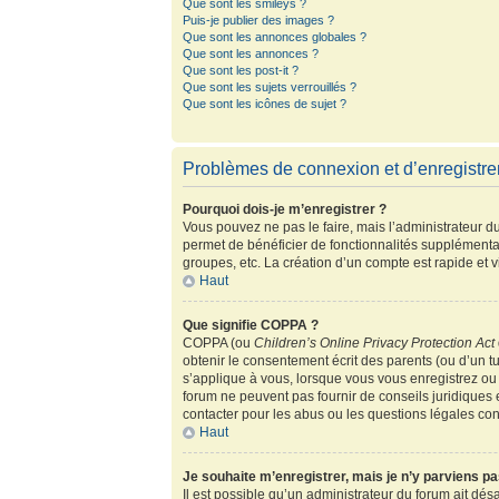
Que sont les smileys ?
Puis-je publier des images ?
Que sont les annonces globales ?
Que sont les annonces ?
Que sont les post-it ?
Que sont les sujets verrouillés ?
Que sont les icônes de sujet ?
Problèmes de connexion et d’enregistr
Pourquoi dois-je m’enregistrer ?
Vous pouvez ne pas le faire, mais l’administrateur du
permet de bénéficier de fonctionnalités supplémenta
groupes, etc. La création d’un compte est rapide et 
Haut
Que signifie COPPA ?
COPPA (ou
Children’s Online Privacy Protection Act
obtenir le consentement écrit des parents (ou d’un tu
s’applique à vous, lorsque vous vous enregistrez ou 
forum ne peuvent pas fournir de conseils juridiques 
contacter pour les abus ou les questions légales co
Haut
Je souhaite m’enregistrer, mais je n’y parviens pa
Il est possible qu’un administrateur du forum ait dés