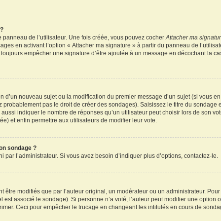
 ?
 panneau de l’utilisateur. Une fois créée, vous pouvez cocher
Attacher ma signatu
ages en activant l’option « Attacher ma signature » à partir du panneau de l’utilisa
rez toujours empêcher une signature d’être ajoutée à un message en décochant la c
tion d’un nouveau sujet ou la modification du premier message d’un sujet (si vous en
z probablement pas le droit de créer des sondages). Saisissez le titre du sondage 
ssi indiquer le nombre de réponses qu’un utilisateur peut choisir lors de son vote d
e) et enfin permettre aux utilisateurs de modifier leur vote.
mon sondage ?
par l’administrateur. Si vous avez besoin d’indiquer plus d’options, contactez-le.
tre modifiés que par l’auteur original, un modérateur ou un administrateur. Pour
el est associé le sondage). Si personne n’a voté, l’auteur peut modifier une option
primer. Ceci pour empêcher le trucage en changeant les intitulés en cours de sonda