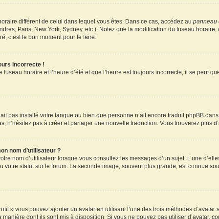
u horaire différent de celui dans lequel vous êtes. Dans ce cas, accédez au
panneau d
ndres, Paris, New York, Sydney, etc.). Notez que la modification du fuseau horaire
é, c’est le bon moment pour le faire.
ours incorrecte !
 fuseau horaire et l’heure d’été et que l’heure est toujours incorrecte, il se peut q
 n’ait pas installé votre langue ou bien que personne n’ait encore traduit phpBB d
pas, n’hésitez pas à créer et partager une nouvelle traduction. Vous trouverez plus d’
on nom d’utilisateur ?
otre nom d’utilisateur lorsque vous consultez les messages d’un sujet. L’une d’elle
 votre statut sur le forum. La seconde image, souvent plus grande, est connue sou
ofil » vous pouvez ajouter un avatar en utilisant l’une des trois méthodes d’avatar s
a manière dont ils sont mis à disposition. Si vous ne pouvez pas utiliser d’avatar, c