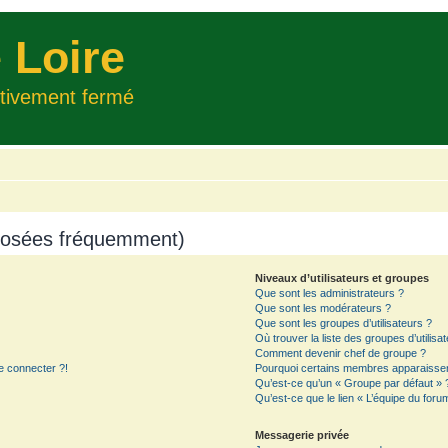
 Loire
itivement fermé
 posées fréquemment)
Niveaux d’utilisateurs et groupes
Que sont les administrateurs ?
Que sont les modérateurs ?
Que sont les groupes d’utilisateurs ?
Où trouver la liste des groupes d’utilisa
Comment devenir chef de groupe ?
e connecter ?!
Pourquoi certains membres apparaissent
Qu’est-ce qu’un « Groupe par défaut » 
Qu’est-ce que le lien « L’équipe du foru
Messagerie privée