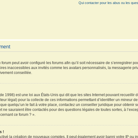
Qui contacter pour les abus ou les ques
ement
 forum peut avoir configuré les forums afin qu’il soit nécessaire de s’enregistrer p
ires inaccessibles aux invités comme les avatars personnalisés, la messagerie pri
vivement conseillée.
de 1998) est une loi aux États-Unis qui dit que les sites Internet pouvant recueilli
teur légal) pour la collecte de ces informations permettant d’identifier un mineur 
que quelqu’un le fait à votre place, contactez un conseiller juridique pour obtenir 
et ne sauraient être contactés pour des questions légales de toutes sortes, à l’exc
ncernant ce forum ? ».
s !
activé la création de nouveaux comptes. Il peut également avoir banni votre IP ou inte