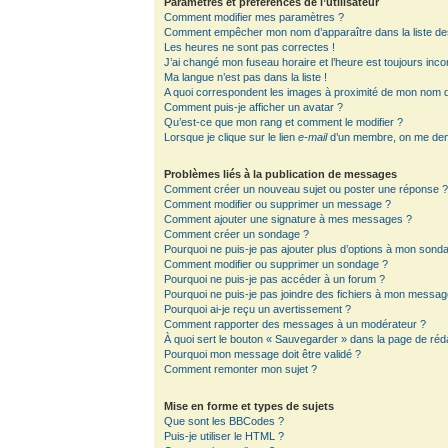
Paramètres et préférences de l’utilisateur
Comment modifier mes paramètres ?
Comment empêcher mon nom d’apparaître dans la liste d
Les heures ne sont pas correctes !
J’ai changé mon fuseau horaire et l’heure est toujours inco
Ma langue n’est pas dans la liste !
A quoi correspondent les images à proximité de mon nom d’
Comment puis-je afficher un avatar ?
Qu’est-ce que mon rang et comment le modifier ?
Lorsque je clique sur le lien
e-mail
d’un membre, on me de
Problèmes liés à la publication de messages
Comment créer un nouveau sujet ou poster une réponse 
Comment modifier ou supprimer un message ?
Comment ajouter une signature à mes messages ?
Comment créer un sondage ?
Pourquoi ne puis-je pas ajouter plus d’options à mon sond
Comment modifier ou supprimer un sondage ?
Pourquoi ne puis-je pas accéder à un forum ?
Pourquoi ne puis-je pas joindre des fichiers à mon messag
Pourquoi ai-je reçu un avertissement ?
Comment rapporter des messages à un modérateur ?
À quoi sert le bouton « Sauvegarder » dans la page de ré
Pourquoi mon message doit être validé ?
Comment remonter mon sujet ?
Mise en forme et types de sujets
Que sont les BBCodes ?
Puis-je utiliser le HTML ?