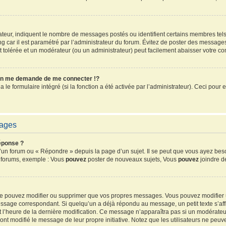
sateur, indiquent le nombre de messages postés ou identifient certains membres tel
ang car il est paramétré par l’administrateur du forum. Évitez de poster des message
ent tolérée et un modérateur (ou un administrateur) peut facilement abaisser votre 
n me demande de me connecter !?
e formulaire intégré (si la fonction a été activée par l’administrateur). Ceci pour e
sages
éponse ?
un forum ou « Répondre » depuis la page d’un sujet. Il se peut que vous ayez beso
s forums, exemple : Vous
pouvez
poster de nouveaux sujets, Vous
pouvez
joindre de
 ne pouvez modifier ou supprimer que vos propres messages. Vous pouvez modifier
sage correspondant. Si quelqu’un a déjà répondu au message, un petit texte s’affi
 et l’heure de la dernière modification. Ce message n’apparaîtra pas si un modérate
ls ont modifié le message de leur propre initiative. Notez que les utilisateurs ne 