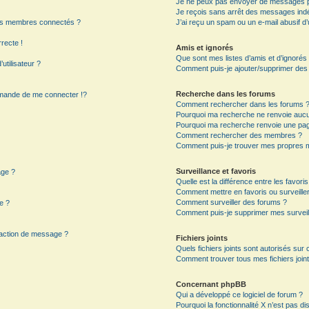
Je ne peux pas envoyer de messages p
Je reçois sans arrêt des messages indé
es membres connectés ?
J’ai reçu un spam ou un e-mail abusif 
rrecte !
Amis et ignorés
Que sont mes listes d’amis et d’ignorés
utilisateur ?
Comment puis-je ajouter/supprimer des ut
Recherche dans les forums
mande de me connecter !?
Comment rechercher dans les forums 
Pourquoi ma recherche ne renvoie aucun
Pourquoi ma recherche renvoie une pag
?
Comment rechercher des membres ?
Comment puis-je trouver mes propres m
Surveillance et favoris
age ?
Quelle est la différence entre les favoris
Comment mettre en favoris ou surveiller
Comment surveiller des forums ?
e ?
Comment puis-je supprimer mes surveil
daction de message ?
Fichiers joints
Quels fichiers joints sont autorisés sur
Comment trouver tous mes fichiers joint
Concernant phpBB
Qui a développé ce logiciel de forum ?
Pourquoi la fonctionnalité X n’est pas di