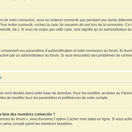
rs de votre connexion, vous ne resterez connecté que pendant une durée détermin
 Pour rester connecté, cochez la case
Se souvenir de moi
lors de la connexion. Ce 
ersité, etc.). Si vous ne voyez pas cette case, cela signifie qu’un administrateur du
onservent vos paramètres d’authentification et votre connexion au forum. Ils fourni
é activé par un administrateur du forum. Si vous rencontrez des problèmes de conn
r
es sont stockés dans notre base de données. Pour les modifier, accédez au
Pannea
ttra de modifier tous les paramètres et préférences de votre compte.
 liste des membres connectés ?
érences du forum », vous trouverez l’option
Cacher mon statut en ligne
. Si vous acti
s serez compté parmi les membres invisibles.