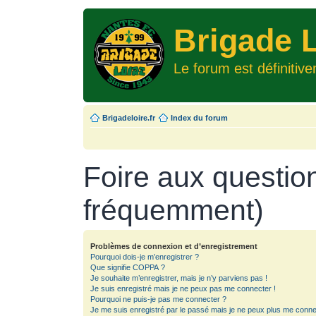
Brigade L
Le forum est définitiv
Brigadeloire.fr
Index du forum
Foire aux questio
fréquemment)
Problèmes de connexion et d’enregistrement
Pourquoi dois-je m’enregistrer ?
Que signifie COPPA ?
Je souhaite m’enregistrer, mais je n’y parviens pas !
Je suis enregistré mais je ne peux pas me connecter !
Pourquoi ne puis-je pas me connecter ?
Je me suis enregistré par le passé mais je ne peux plus me conne