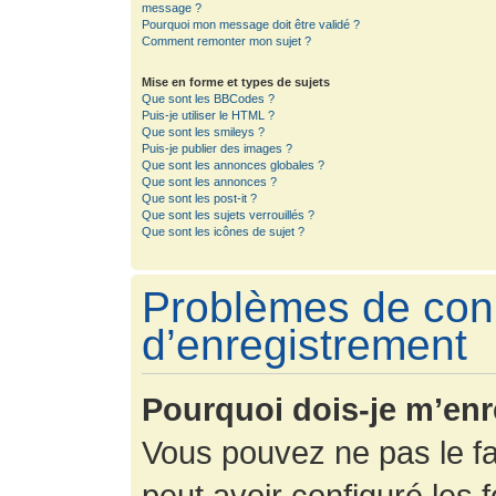
message ?
Pourquoi mon message doit être validé ?
Comment remonter mon sujet ?
Mise en forme et types de sujets
Que sont les BBCodes ?
Puis-je utiliser le HTML ?
Que sont les smileys ?
Puis-je publier des images ?
Que sont les annonces globales ?
Que sont les annonces ?
Que sont les post-it ?
Que sont les sujets verrouillés ?
Que sont les icônes de sujet ?
Problèmes de con
d’enregistrement
Pourquoi dois-je m’enr
Vous pouvez ne pas le fa
peut avoir configuré les f