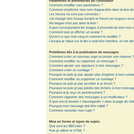
Paramètres et préférences de l’utilisateur
Comment modifier mes paramètres ?
Comment empêcher mon nom d’apparaître dans la liste d
Les heures ne sont pas correctes !
J’ai changé mon fuseau horaire et l’heure est toujours inco
Ma langue n’est pas dans la liste !
A quoi correspondent les images à proximité de mon nom d’
Comment puis-je afficher un avatar ?
Qu’est-ce que mon rang et comment le modifier ?
Lorsque je clique sur le lien
e-mail
d’un membre, on me de
Problèmes liés à la publication de messages
Comment créer un nouveau sujet ou poster une réponse 
Comment modifier ou supprimer un message ?
Comment ajouter une signature à mes messages ?
Comment créer un sondage ?
Pourquoi ne puis-je pas ajouter plus d’options à mon sond
Comment modifier ou supprimer un sondage ?
Pourquoi ne puis-je pas accéder à un forum ?
Pourquoi ne puis-je pas joindre des fichiers à mon messag
Pourquoi ai-je reçu un avertissement ?
Comment rapporter des messages à un modérateur ?
À quoi sert le bouton « Sauvegarder » dans la page de ré
Pourquoi mon message doit être validé ?
Comment remonter mon sujet ?
Mise en forme et types de sujets
Que sont les BBCodes ?
Puis-je utiliser le HTML ?