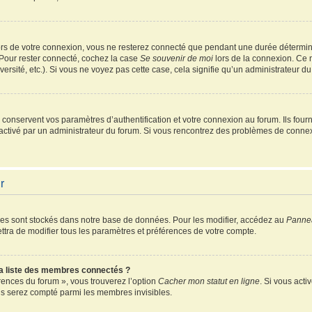
rs de votre connexion, vous ne resterez connecté que pendant une durée détermin
 Pour rester connecté, cochez la case
Se souvenir de moi
lors de la connexion. Ce 
ersité, etc.). Si vous ne voyez pas cette case, cela signifie qu’un administrateur du
onservent vos paramètres d’authentification et votre connexion au forum. Ils fourni
é activé par un administrateur du forum. Si vous rencontrez des problèmes de conn
r
es sont stockés dans notre base de données. Pour les modifier, accédez au
Pannea
ttra de modifier tous les paramètres et préférences de votre compte.
 liste des membres connectés ?
érences du forum », vous trouverez l’option
Cacher mon statut en ligne
. Si vous acti
s serez compté parmi les membres invisibles.