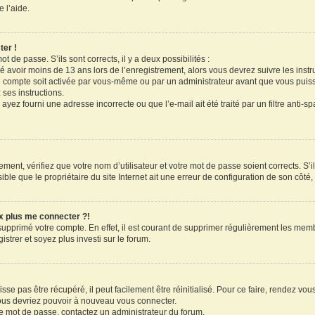
 l’aide.
ter !
ot de passe. S’ils sont corrects, il y a deux possibilités :
ué avoir moins de 13 ans lors de l’enregistrement, alors vous devrez suivre les inst
 compte soit activée par vous-même ou par un administrateur avant que vous puissi
 ses instructions.
ayez fourni une adresse incorrecte ou que l’e-mail ait été traité par un filtre anti-s
ment, vérifiez que votre nom d’utilisateur et votre mot de passe soient corrects. S’il
le que le propriétaire du site Internet ait une erreur de configuration de son côté, e
ux plus me connecter ?!
 supprimé votre compte. En effet, il est courant de supprimer régulièrement les memb
strer et soyez plus investi sur le forum.
se pas être récupéré, il peut facilement être réinitialisé. Pour ce faire, rendez vo
vous devriez pouvoir à nouveau vous connecter.
tre mot de passe, contactez un administrateur du forum.