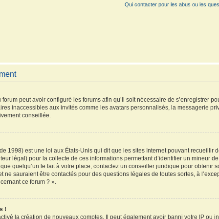
Qui contacter pour les abus ou les ques
ement
 forum peut avoir configuré les forums afin qu’il soit nécessaire de s’enregistrer p
ires inaccessibles aux invités comme les avatars personnalisés, la messagerie pri
vivement conseillée.
de 1998) est une loi aux États-Unis qui dit que les sites Internet pouvant recueilli
teur légal) pour la collecte de ces informations permettant d’identifier un mineur 
que quelqu’un le fait à votre place, contactez un conseiller juridique pour obtenir 
et ne sauraient être contactés pour des questions légales de toutes sortes, à l’exc
ncernant ce forum ? ».
s !
activé la création de nouveaux comptes. Il peut également avoir banni votre IP ou inte