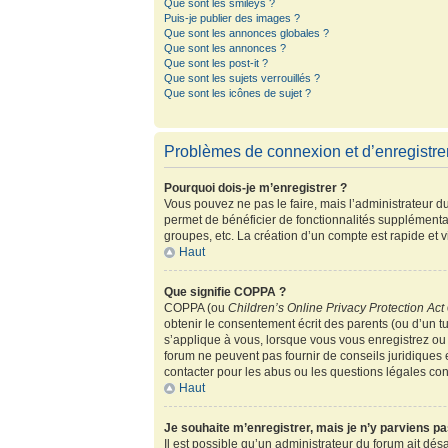
Que sont les smileys ?
Puis-je publier des images ?
Que sont les annonces globales ?
Que sont les annonces ?
Que sont les post-it ?
Que sont les sujets verrouillés ?
Que sont les icônes de sujet ?
Problèmes de connexion et d’enregistr
Pourquoi dois-je m’enregistrer ?
Vous pouvez ne pas le faire, mais l’administrateur du
permet de bénéficier de fonctionnalités supplémenta
groupes, etc. La création d’un compte est rapide et 
Haut
Que signifie COPPA ?
COPPA (ou
Children’s Online Privacy Protection Act
obtenir le consentement écrit des parents (ou d’un tu
s’applique à vous, lorsque vous vous enregistrez ou 
forum ne peuvent pas fournir de conseils juridiques 
contacter pour les abus ou les questions légales co
Haut
Je souhaite m’enregistrer, mais je n’y parviens pa
Il est possible qu’un administrateur du forum ait dés