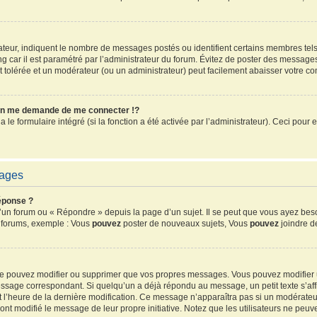
sateur, indiquent le nombre de messages postés ou identifient certains membres tel
ang car il est paramétré par l’administrateur du forum. Évitez de poster des message
ent tolérée et un modérateur (ou un administrateur) peut facilement abaisser votre 
n me demande de me connecter !?
e formulaire intégré (si la fonction a été activée par l’administrateur). Ceci pour e
sages
éponse ?
un forum ou « Répondre » depuis la page d’un sujet. Il se peut que vous ayez beso
s forums, exemple : Vous
pouvez
poster de nouveaux sujets, Vous
pouvez
joindre de
 ne pouvez modifier ou supprimer que vos propres messages. Vous pouvez modifier
sage correspondant. Si quelqu’un a déjà répondu au message, un petit texte s’affi
 et l’heure de la dernière modification. Ce message n’apparaîtra pas si un modérate
ls ont modifié le message de leur propre initiative. Notez que les utilisateurs ne 