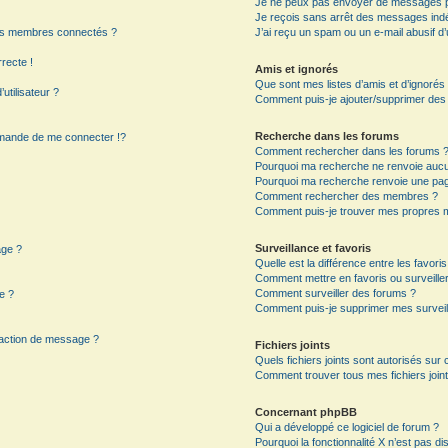
Je ne peux pas envoyer de messages p
Je reçois sans arrêt des messages indé
es membres connectés ?
J’ai reçu un spam ou un e-mail abusif 
rrecte !
Amis et ignorés
Que sont mes listes d’amis et d’ignorés
utilisateur ?
Comment puis-je ajouter/supprimer des ut
Recherche dans les forums
mande de me connecter !?
Comment rechercher dans les forums 
Pourquoi ma recherche ne renvoie aucun
Pourquoi ma recherche renvoie une pag
?
Comment rechercher des membres ?
Comment puis-je trouver mes propres m
Surveillance et favoris
age ?
Quelle est la différence entre les favoris
Comment mettre en favoris ou surveiller
Comment surveiller des forums ?
e ?
Comment puis-je supprimer mes surveil
daction de message ?
Fichiers joints
Quels fichiers joints sont autorisés sur
Comment trouver tous mes fichiers joint
Concernant phpBB
Qui a développé ce logiciel de forum ?
Pourquoi la fonctionnalité X n’est pas di