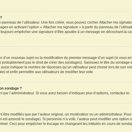
 ?
 panneau de l’utilisateur. Une fois créée, vous pouvez cocher
Attacher ma signatu
ages en activant l’option « Attacher ma signature » à partir du panneau de l’utilisa
rez toujours empêcher une signature d’être ajoutée à un message en décochant la c
tion d’un nouveau sujet ou la modification du premier message d’un sujet (si vous en
z probablement pas le droit de créer des sondages). Saisissez le titre du sondage 
ssi indiquer le nombre de réponses qu’un utilisateur peut choisir lors de son vote d
e) et enfin permettre aux utilisateurs de modifier leur vote.
mon sondage ?
par l’administrateur. Si vous avez besoin d’indiquer plus d’options, contactez-le.
tre modifiés que par l’auteur original, un modérateur ou un administrateur. Pour
el est associé le sondage). Si personne n’a voté, l’auteur peut modifier une option
primer. Ceci pour empêcher le trucage en changeant les intitulés en cours de sonda