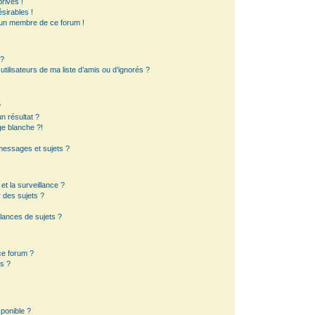
rivés !
sirables !
d’un membre de ce forum !
 ?
ilisateurs de ma liste d’amis ou d’ignorés ?
?
 résultat ?
e blanche ?!
essages et sujets ?
 et la surveillance ?
 des sujets ?
lances de sujets ?
 ce forum ?
s ?
sponible ?