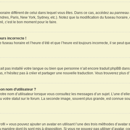
u horaire différent de celui dans lequel vous êtes. Dans ce cas, accédez au
panneau d
ndres, Paris, New York, Sydney, etc.). Notez que la modification du fuseau horaire
é, c’est le bon moment pour le faire.
ours incorrecte !
 fuseau horaire et l’heure d’été et que l’heure est toujours incorrecte, il se peut q
 n’ait pas installé votre langue ou bien que personne n’ait encore traduit phpBB d
pas, n’hésitez pas à créer et partager une nouvelle traduction. Vous trouverez plus d’
on nom d’utilisateur ?
otre nom d’utilisateur lorsque vous consultez les messages d’un sujet. L’une d’elle
 votre statut sur le forum. La seconde image, souvent plus grande, est connue sou
ofil » vous pouvez ajouter un avatar en utilisant l’une des trois méthodes d’avatar s
a manière dont ils sont mis à disposition. Si vous ne pouvez pas utiliser d’avatar, c