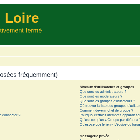
 Loire
itivement fermé
 posées fréquemment)
Niveaux d’utilisateurs et groupes
Que sont les administrateurs ?
Que sont les modérateurs ?
Que sont les groupes d’utilisateurs ?
Où trouver la liste des groupes d’utilisa
Comment devenir chef de groupe ?
e connecter ?!
Pourquoi certains membres apparaissent
Qu’est-ce qu’un « Groupe par défaut » 
Qu’est-ce que le lien « L’équipe du foru
Messagerie privée