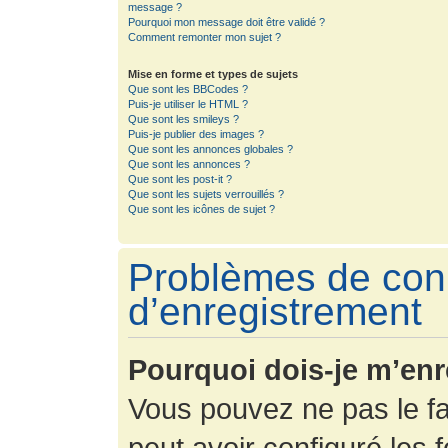
message ?
Pourquoi mon message doit être validé ?
Comment remonter mon sujet ?
Mise en forme et types de sujets
Que sont les BBCodes ?
Puis-je utiliser le HTML ?
Que sont les smileys ?
Puis-je publier des images ?
Que sont les annonces globales ?
Que sont les annonces ?
Que sont les post-it ?
Que sont les sujets verrouillés ?
Que sont les icônes de sujet ?
Problèmes de con
d’enregistrement
Pourquoi dois-je m’enr
Vous pouvez ne pas le fa
peut avoir configuré les f