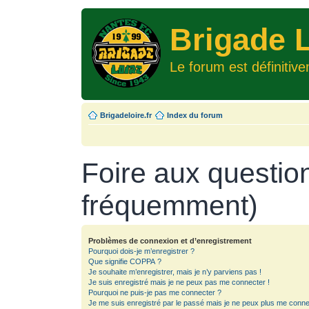
Brigade L
Le forum est définitiv
Brigadeloire.fr
Index du forum
Foire aux questio
fréquemment)
Problèmes de connexion et d’enregistrement
Pourquoi dois-je m’enregistrer ?
Que signifie COPPA ?
Je souhaite m’enregistrer, mais je n’y parviens pas !
Je suis enregistré mais je ne peux pas me connecter !
Pourquoi ne puis-je pas me connecter ?
Je me suis enregistré par le passé mais je ne peux plus me conne