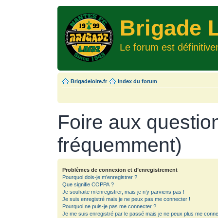
Brigade L
Le forum est définitiv
Brigadeloire.fr
Index du forum
Foire aux questio
fréquemment)
Problèmes de connexion et d’enregistrement
Pourquoi dois-je m’enregistrer ?
Que signifie COPPA ?
Je souhaite m’enregistrer, mais je n’y parviens pas !
Je suis enregistré mais je ne peux pas me connecter !
Pourquoi ne puis-je pas me connecter ?
Je me suis enregistré par le passé mais je ne peux plus me conne