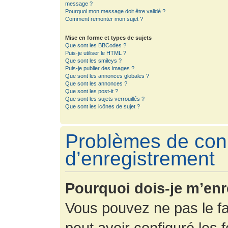
message ?
Pourquoi mon message doit être validé ?
Comment remonter mon sujet ?
Mise en forme et types de sujets
Que sont les BBCodes ?
Puis-je utiliser le HTML ?
Que sont les smileys ?
Puis-je publier des images ?
Que sont les annonces globales ?
Que sont les annonces ?
Que sont les post-it ?
Que sont les sujets verrouillés ?
Que sont les icônes de sujet ?
Problèmes de con
d’enregistrement
Pourquoi dois-je m’enr
Vous pouvez ne pas le fa
peut avoir configuré les f