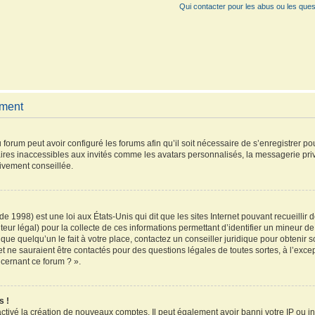
Qui contacter pour les abus ou les ques
ement
 forum peut avoir configuré les forums afin qu’il soit nécessaire de s’enregistrer p
ires inaccessibles aux invités comme les avatars personnalisés, la messagerie pri
vivement conseillée.
de 1998) est une loi aux États-Unis qui dit que les sites Internet pouvant recueilli
teur légal) pour la collecte de ces informations permettant d’identifier un mineur 
que quelqu’un le fait à votre place, contactez un conseiller juridique pour obtenir 
et ne sauraient être contactés pour des questions légales de toutes sortes, à l’exc
ncernant ce forum ? ».
s !
activé la création de nouveaux comptes. Il peut également avoir banni votre IP ou inte