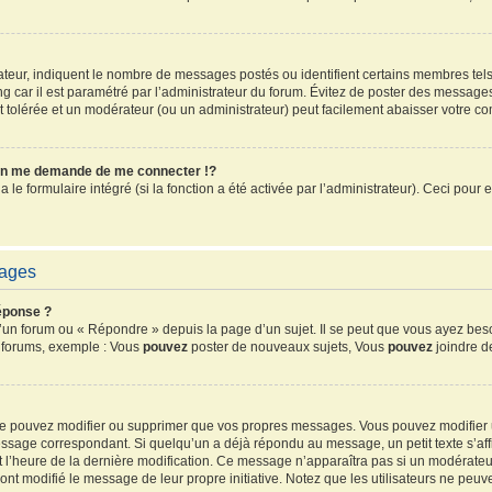
sateur, indiquent le nombre de messages postés ou identifient certains membres tel
ang car il est paramétré par l’administrateur du forum. Évitez de poster des message
ent tolérée et un modérateur (ou un administrateur) peut facilement abaisser votre 
n me demande de me connecter !?
e formulaire intégré (si la fonction a été activée par l’administrateur). Ceci pour e
sages
éponse ?
un forum ou « Répondre » depuis la page d’un sujet. Il se peut que vous ayez beso
s forums, exemple : Vous
pouvez
poster de nouveaux sujets, Vous
pouvez
joindre de
 ne pouvez modifier ou supprimer que vos propres messages. Vous pouvez modifier
sage correspondant. Si quelqu’un a déjà répondu au message, un petit texte s’affi
 et l’heure de la dernière modification. Ce message n’apparaîtra pas si un modérate
ls ont modifié le message de leur propre initiative. Notez que les utilisateurs ne 