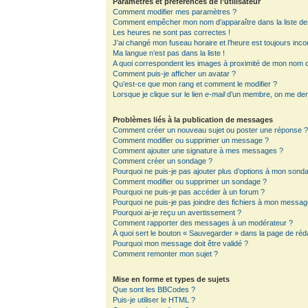
Paramètres et préférences de l’utilisateur
Comment modifier mes paramètres ?
Comment empêcher mon nom d’apparaître dans la liste d
Les heures ne sont pas correctes !
J’ai changé mon fuseau horaire et l’heure est toujours inco
Ma langue n’est pas dans la liste !
A quoi correspondent les images à proximité de mon nom d’
Comment puis-je afficher un avatar ?
Qu’est-ce que mon rang et comment le modifier ?
Lorsque je clique sur le lien
e-mail
d’un membre, on me de
Problèmes liés à la publication de messages
Comment créer un nouveau sujet ou poster une réponse 
Comment modifier ou supprimer un message ?
Comment ajouter une signature à mes messages ?
Comment créer un sondage ?
Pourquoi ne puis-je pas ajouter plus d’options à mon sond
Comment modifier ou supprimer un sondage ?
Pourquoi ne puis-je pas accéder à un forum ?
Pourquoi ne puis-je pas joindre des fichiers à mon messag
Pourquoi ai-je reçu un avertissement ?
Comment rapporter des messages à un modérateur ?
À quoi sert le bouton « Sauvegarder » dans la page de ré
Pourquoi mon message doit être validé ?
Comment remonter mon sujet ?
Mise en forme et types de sujets
Que sont les BBCodes ?
Puis-je utiliser le HTML ?