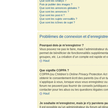
Que sont les smileys ?
Puis-je publier des images ?
Que sont les annonces globales ?
Que sont les annonces ?
Que sont les post-it ?
Que sont les sujets verrouillés ?
Que sont les icônes de sujet ?
Problèmes de connexion et d’enregistr
Pourquoi dois-je m’enregistrer ?
Vous pouvez ne pas le faire, mais l’administrateur du
permet de bénéficier de fonctionnalités supplémenta
groupes, etc. La création d’un compte est rapide et 
Haut
Que signifie COPPA ?
COPPA (ou
Children’s Online Privacy Protection Act
obtenir le consentement écrit des parents (ou d’un tu
s’applique à vous, lorsque vous vous enregistrez ou 
forum ne peuvent pas fournir de conseils juridiques 
contacter pour les abus ou les questions légales co
Haut
Je souhaite m’enregistrer, mais je n’y parviens pa
Il est possible qu’un administrateur du forum ait dés