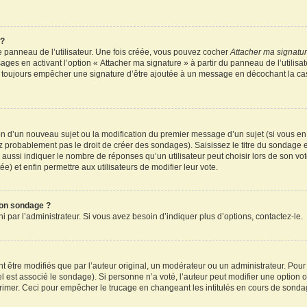
 ?
 panneau de l’utilisateur. Une fois créée, vous pouvez cocher
Attacher ma signatu
ages en activant l’option « Attacher ma signature » à partir du panneau de l’utilisa
rez toujours empêcher une signature d’être ajoutée à un message en décochant la c
tion d’un nouveau sujet ou la modification du premier message d’un sujet (si vous en
z probablement pas le droit de créer des sondages). Saisissez le titre du sondage 
ssi indiquer le nombre de réponses qu’un utilisateur peut choisir lors de son vote d
e) et enfin permettre aux utilisateurs de modifier leur vote.
mon sondage ?
par l’administrateur. Si vous avez besoin d’indiquer plus d’options, contactez-le.
tre modifiés que par l’auteur original, un modérateur ou un administrateur. Pour
el est associé le sondage). Si personne n’a voté, l’auteur peut modifier une option
primer. Ceci pour empêcher le trucage en changeant les intitulés en cours de sonda