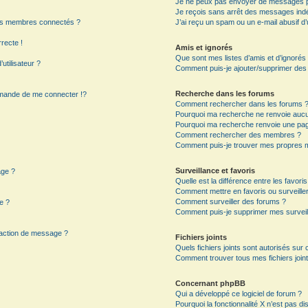
Je ne peux pas envoyer de messages p
Je reçois sans arrêt des messages indé
es membres connectés ?
J’ai reçu un spam ou un e-mail abusif 
rrecte !
Amis et ignorés
Que sont mes listes d’amis et d’ignorés
utilisateur ?
Comment puis-je ajouter/supprimer des ut
Recherche dans les forums
mande de me connecter !?
Comment rechercher dans les forums 
Pourquoi ma recherche ne renvoie aucun
Pourquoi ma recherche renvoie une pag
?
Comment rechercher des membres ?
Comment puis-je trouver mes propres m
Surveillance et favoris
age ?
Quelle est la différence entre les favoris
Comment mettre en favoris ou surveiller
Comment surveiller des forums ?
e ?
Comment puis-je supprimer mes surveil
daction de message ?
Fichiers joints
Quels fichiers joints sont autorisés sur
Comment trouver tous mes fichiers joint
Concernant phpBB
Qui a développé ce logiciel de forum ?
Pourquoi la fonctionnalité X n’est pas di