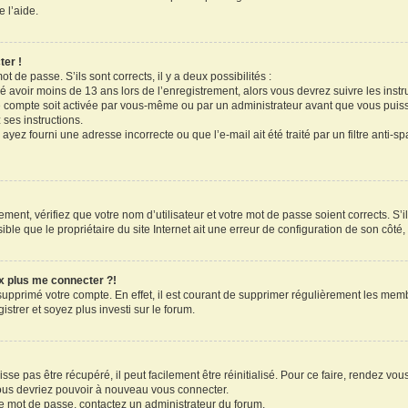
 l’aide.
ter !
ot de passe. S’ils sont corrects, il y a deux possibilités :
ué avoir moins de 13 ans lors de l’enregistrement, alors vous devrez suivre les inst
 compte soit activée par vous-même ou par un administrateur avant que vous puissi
 ses instructions.
ayez fourni une adresse incorrecte ou que l’e-mail ait été traité par un filtre anti-s
ment, vérifiez que votre nom d’utilisateur et votre mot de passe soient corrects. S’il
le que le propriétaire du site Internet ait une erreur de configuration de son côté, e
ux plus me connecter ?!
 supprimé votre compte. En effet, il est courant de supprimer régulièrement les memb
strer et soyez plus investi sur le forum.
se pas être récupéré, il peut facilement être réinitialisé. Pour ce faire, rendez vo
vous devriez pouvoir à nouveau vous connecter.
tre mot de passe, contactez un administrateur du forum.