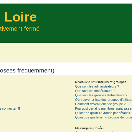
 Loire
itivement fermé
 posées fréquemment)
Niveaux d’utilisateurs et groupes
Que sont les administrateurs ?
Que sont les modérateurs ?
Que sont les groupes d’utilisateurs ?
Où trouver la liste des groupes d’utilisa
Comment devenir chef de groupe ?
e connecter ?!
Pourquoi certains membres apparaissent
Qu’est-ce qu’un « Groupe par défaut » 
Qu’est-ce que le lien « L’équipe du foru
Messagerie privée