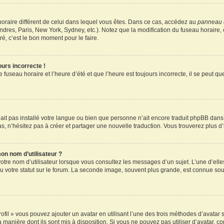
u horaire différent de celui dans lequel vous êtes. Dans ce cas, accédez au
panneau d
ndres, Paris, New York, Sydney, etc.). Notez que la modification du fuseau horaire
é, c’est le bon moment pour le faire.
ours incorrecte !
 fuseau horaire et l’heure d’été et que l’heure est toujours incorrecte, il se peut q
 n’ait pas installé votre langue ou bien que personne n’ait encore traduit phpBB d
pas, n’hésitez pas à créer et partager une nouvelle traduction. Vous trouverez plus d’
on nom d’utilisateur ?
otre nom d’utilisateur lorsque vous consultez les messages d’un sujet. L’une d’elle
 votre statut sur le forum. La seconde image, souvent plus grande, est connue sou
ofil » vous pouvez ajouter un avatar en utilisant l’une des trois méthodes d’avatar s
a manière dont ils sont mis à disposition. Si vous ne pouvez pas utiliser d’avatar, c