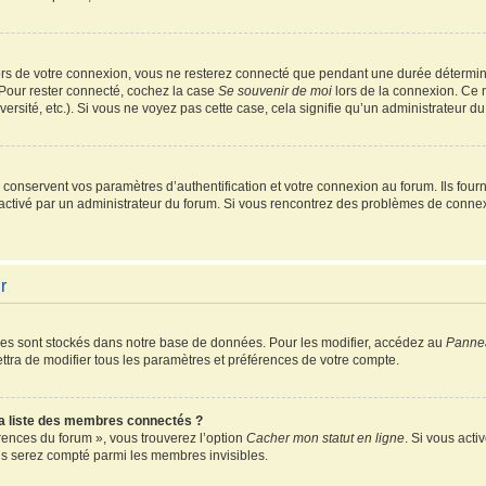
rs de votre connexion, vous ne resterez connecté que pendant une durée détermin
 Pour rester connecté, cochez la case
Se souvenir de moi
lors de la connexion. Ce 
ersité, etc.). Si vous ne voyez pas cette case, cela signifie qu’un administrateur du
onservent vos paramètres d’authentification et votre connexion au forum. Ils fourni
é activé par un administrateur du forum. Si vous rencontrez des problèmes de conn
r
es sont stockés dans notre base de données. Pour les modifier, accédez au
Pannea
ttra de modifier tous les paramètres et préférences de votre compte.
 liste des membres connectés ?
érences du forum », vous trouverez l’option
Cacher mon statut en ligne
. Si vous acti
s serez compté parmi les membres invisibles.