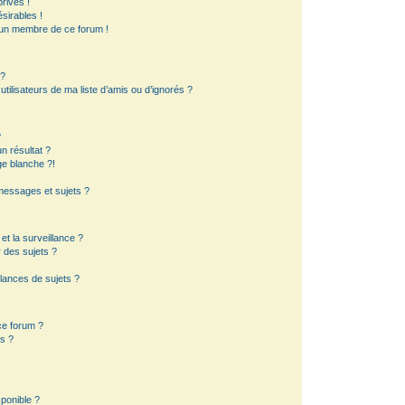
rivés !
sirables !
d’un membre de ce forum !
 ?
ilisateurs de ma liste d’amis ou d’ignorés ?
?
 résultat ?
e blanche ?!
essages et sujets ?
 et la surveillance ?
 des sujets ?
lances de sujets ?
 ce forum ?
s ?
sponible ?