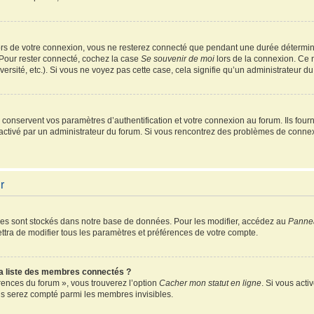
rs de votre connexion, vous ne resterez connecté que pendant une durée détermin
 Pour rester connecté, cochez la case
Se souvenir de moi
lors de la connexion. Ce 
ersité, etc.). Si vous ne voyez pas cette case, cela signifie qu’un administrateur du
onservent vos paramètres d’authentification et votre connexion au forum. Ils fourni
é activé par un administrateur du forum. Si vous rencontrez des problèmes de conn
r
es sont stockés dans notre base de données. Pour les modifier, accédez au
Pannea
ttra de modifier tous les paramètres et préférences de votre compte.
 liste des membres connectés ?
érences du forum », vous trouverez l’option
Cacher mon statut en ligne
. Si vous acti
s serez compté parmi les membres invisibles.