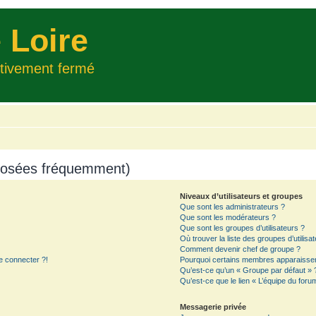
 Loire
itivement fermé
 posées fréquemment)
Niveaux d’utilisateurs et groupes
Que sont les administrateurs ?
Que sont les modérateurs ?
Que sont les groupes d’utilisateurs ?
Où trouver la liste des groupes d’utilisa
Comment devenir chef de groupe ?
e connecter ?!
Pourquoi certains membres apparaissent
Qu’est-ce qu’un « Groupe par défaut » 
Qu’est-ce que le lien « L’équipe du foru
Messagerie privée