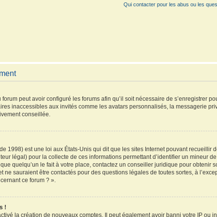
Qui contacter pour les abus ou les ques
ement
 forum peut avoir configuré les forums afin qu’il soit nécessaire de s’enregistrer p
ires inaccessibles aux invités comme les avatars personnalisés, la messagerie pri
vivement conseillée.
de 1998) est une loi aux États-Unis qui dit que les sites Internet pouvant recueilli
teur légal) pour la collecte de ces informations permettant d’identifier un mineur 
que quelqu’un le fait à votre place, contactez un conseiller juridique pour obtenir 
et ne sauraient être contactés pour des questions légales de toutes sortes, à l’exc
ncernant ce forum ? ».
s !
activé la création de nouveaux comptes. Il peut également avoir banni votre IP ou inte