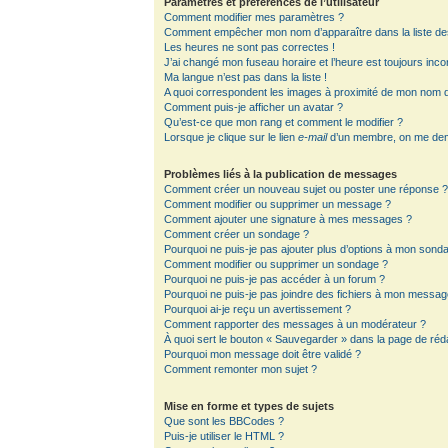
Paramètres et préférences de l’utilisateur
Comment modifier mes paramètres ?
Comment empêcher mon nom d’apparaître dans la liste d
Les heures ne sont pas correctes !
J’ai changé mon fuseau horaire et l’heure est toujours inco
Ma langue n’est pas dans la liste !
A quoi correspondent les images à proximité de mon nom d’
Comment puis-je afficher un avatar ?
Qu’est-ce que mon rang et comment le modifier ?
Lorsque je clique sur le lien
e-mail
d’un membre, on me de
Problèmes liés à la publication de messages
Comment créer un nouveau sujet ou poster une réponse 
Comment modifier ou supprimer un message ?
Comment ajouter une signature à mes messages ?
Comment créer un sondage ?
Pourquoi ne puis-je pas ajouter plus d’options à mon sond
Comment modifier ou supprimer un sondage ?
Pourquoi ne puis-je pas accéder à un forum ?
Pourquoi ne puis-je pas joindre des fichiers à mon messag
Pourquoi ai-je reçu un avertissement ?
Comment rapporter des messages à un modérateur ?
À quoi sert le bouton « Sauvegarder » dans la page de ré
Pourquoi mon message doit être validé ?
Comment remonter mon sujet ?
Mise en forme et types de sujets
Que sont les BBCodes ?
Puis-je utiliser le HTML ?