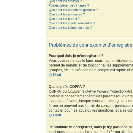
Que sont les smileys ?
Puis-je publier des images ?
Que sont les annonces globales ?
Que sont les annonces ?
Que sont les post-it ?
Que sont les sujets verrouillés ?
Que sont les icônes de sujet ?
Problèmes de connexion et d’enregistr
Pourquoi dois-je m’enregistrer ?
Vous pouvez ne pas le faire, mais l’administrateur du
permet de bénéficier de fonctionnalités supplémenta
groupes, etc. La création d’un compte est rapide et 
Haut
Que signifie COPPA ?
COPPA (ou
Children’s Online Privacy Protection Act
obtenir le consentement écrit des parents (ou d’un tu
s’applique à vous, lorsque vous vous enregistrez ou 
forum ne peuvent pas fournir de conseils juridiques 
contacter pour les abus ou les questions légales co
Haut
Je souhaite m’enregistrer, mais je n’y parviens pa
Il est possible qu’un administrateur du forum ait dés