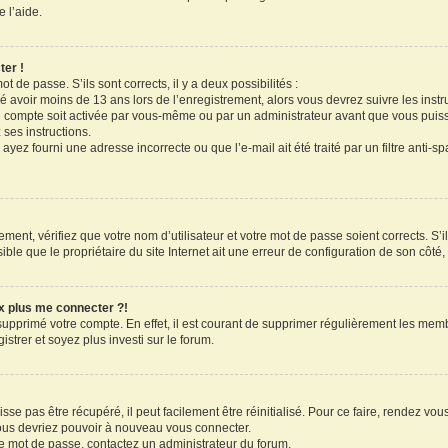
 l’aide.
ter !
ot de passe. S’ils sont corrects, il y a deux possibilités :
ué avoir moins de 13 ans lors de l’enregistrement, alors vous devrez suivre les inst
 compte soit activée par vous-même ou par un administrateur avant que vous puissi
 ses instructions.
ayez fourni une adresse incorrecte ou que l’e-mail ait été traité par un filtre anti-s
ment, vérifiez que votre nom d’utilisateur et votre mot de passe soient corrects. S’il
le que le propriétaire du site Internet ait une erreur de configuration de son côté, e
ux plus me connecter ?!
 supprimé votre compte. En effet, il est courant de supprimer régulièrement les memb
strer et soyez plus investi sur le forum.
se pas être récupéré, il peut facilement être réinitialisé. Pour ce faire, rendez vo
vous devriez pouvoir à nouveau vous connecter.
tre mot de passe, contactez un administrateur du forum.