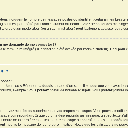
sateur, indiquent le nombre de messages postés ou identifient certains membres tel
ang car il est paramétré par l’administrateur du forum. Évitez de poster des message
ent tolérée et un modérateur (ou un administrateur) peut facilement abaisser votre 
n me demande de me connecter !?
e formulaire intégré (si la fonction a été activée par l’administrateur). Ceci pour e
sages
éponse ?
un forum ou « Répondre » depuis la page d’un sujet. Il se peut que vous ayez beso
s forums, exemple : Vous
pouvez
poster de nouveaux sujets, Vous
pouvez
joindre de
 ne pouvez modifier ou supprimer que vos propres messages. Vous pouvez modifier
sage correspondant. Si quelqu’un a déjà répondu au message, un petit texte s’affi
 et l’heure de la dernière modification. Ce message n’apparaîtra pas si un modérate
ls ont modifié le message de leur propre initiative. Notez que les utilisateurs ne 