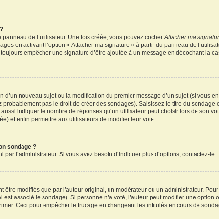
 ?
 panneau de l’utilisateur. Une fois créée, vous pouvez cocher
Attacher ma signatu
ages en activant l’option « Attacher ma signature » à partir du panneau de l’utilisa
rez toujours empêcher une signature d’être ajoutée à un message en décochant la c
tion d’un nouveau sujet ou la modification du premier message d’un sujet (si vous en
z probablement pas le droit de créer des sondages). Saisissez le titre du sondage 
ssi indiquer le nombre de réponses qu’un utilisateur peut choisir lors de son vote d
e) et enfin permettre aux utilisateurs de modifier leur vote.
mon sondage ?
par l’administrateur. Si vous avez besoin d’indiquer plus d’options, contactez-le.
tre modifiés que par l’auteur original, un modérateur ou un administrateur. Pour
el est associé le sondage). Si personne n’a voté, l’auteur peut modifier une option
primer. Ceci pour empêcher le trucage en changeant les intitulés en cours de sonda