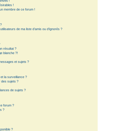
rivés !
sirables !
d’un membre de ce forum !
 ?
ilisateurs de ma liste d’amis ou d’ignorés ?
?
 résultat ?
e blanche ?!
essages et sujets ?
 et la surveillance ?
 des sujets ?
lances de sujets ?
 ce forum ?
s ?
sponible ?