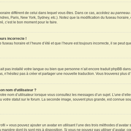
u horaire différent de celui dans lequel vous êtes. Dans ce cas, accédez au
panneau d
ndres, Paris, New York, Sydney, etc.). Notez que la modification du fuseau horaire
é, c’est le bon moment pour le faire.
ours incorrecte !
 fuseau horaire et l’heure d’été et que l’heure est toujours incorrecte, il se peut q
 n’ait pas installé votre langue ou bien que personne n’ait encore traduit phpBB d
pas, n’hésitez pas à créer et partager une nouvelle traduction. Vous trouverez plus d’
on nom d’utilisateur ?
otre nom d’utilisateur lorsque vous consultez les messages d’un sujet. L’une d’elle
 votre statut sur le forum. La seconde image, souvent plus grande, est connue sou
ofil » vous pouvez ajouter un avatar en utilisant l’une des trois méthodes d’avatar s
a manière dont ils sont mis à disposition. Si vous ne pouvez pas utiliser d’avatar, c