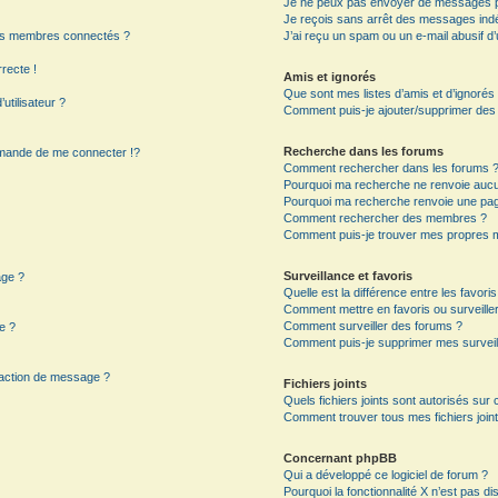
Je ne peux pas envoyer de messages p
Je reçois sans arrêt des messages indé
es membres connectés ?
J’ai reçu un spam ou un e-mail abusif 
rrecte !
Amis et ignorés
Que sont mes listes d’amis et d’ignorés
utilisateur ?
Comment puis-je ajouter/supprimer des ut
Recherche dans les forums
mande de me connecter !?
Comment rechercher dans les forums 
Pourquoi ma recherche ne renvoie aucun
Pourquoi ma recherche renvoie une pag
?
Comment rechercher des membres ?
Comment puis-je trouver mes propres m
Surveillance et favoris
age ?
Quelle est la différence entre les favoris
Comment mettre en favoris ou surveiller
Comment surveiller des forums ?
e ?
Comment puis-je supprimer mes surveil
daction de message ?
Fichiers joints
Quels fichiers joints sont autorisés sur
Comment trouver tous mes fichiers joint
Concernant phpBB
Qui a développé ce logiciel de forum ?
Pourquoi la fonctionnalité X n’est pas di