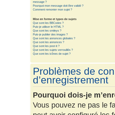
message ?
Pourquoi mon message doit être validé ?
Comment remonter mon sujet ?
Mise en forme et types de sujets
Que sont les BBCodes ?
Puis-je utiliser le HTML ?
Que sont les smileys ?
Puis-je publier des images ?
Que sont les annonces globales ?
Que sont les annonces ?
Que sont les post-it ?
Que sont les sujets verrouillés ?
Que sont les icônes de sujet ?
Problèmes de con
d’enregistrement
Pourquoi dois-je m’enr
Vous pouvez ne pas le fa
peut avoir configuré les f