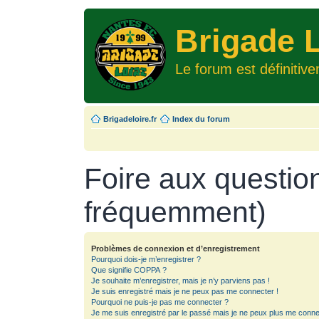
Brigade L
Le forum est définitiv
Brigadeloire.fr
Index du forum
Foire aux questio
fréquemment)
Problèmes de connexion et d’enregistrement
Pourquoi dois-je m’enregistrer ?
Que signifie COPPA ?
Je souhaite m’enregistrer, mais je n’y parviens pas !
Je suis enregistré mais je ne peux pas me connecter !
Pourquoi ne puis-je pas me connecter ?
Je me suis enregistré par le passé mais je ne peux plus me conne