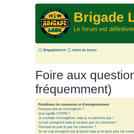
Brigade L
Le forum est définitiv
Brigadeloire.fr
Index du forum
Foire aux questio
fréquemment)
Problèmes de connexion et d’enregistrement
Pourquoi dois-je m’enregistrer ?
Que signifie COPPA ?
Je souhaite m’enregistrer, mais je n’y parviens pas !
Je suis enregistré mais je ne peux pas me connecter !
Pourquoi ne puis-je pas me connecter ?
Je me suis enregistré par le passé mais je ne peux plus me conne