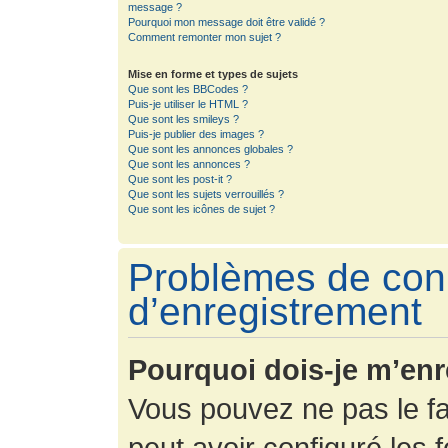
message ?
Pourquoi mon message doit être validé ?
Comment remonter mon sujet ?
Mise en forme et types de sujets
Que sont les BBCodes ?
Puis-je utiliser le HTML ?
Que sont les smileys ?
Puis-je publier des images ?
Que sont les annonces globales ?
Que sont les annonces ?
Que sont les post-it ?
Que sont les sujets verrouillés ?
Que sont les icônes de sujet ?
Problèmes de con
d’enregistrement
Pourquoi dois-je m’enr
Vous pouvez ne pas le fa
peut avoir configuré les f