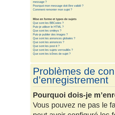
message ?
Pourquoi mon message doit être validé ?
Comment remonter mon sujet ?
Mise en forme et types de sujets
Que sont les BBCodes ?
Puis-je utiliser le HTML ?
Que sont les smileys ?
Puis-je publier des images ?
Que sont les annonces globales ?
Que sont les annonces ?
Que sont les post-it ?
Que sont les sujets verrouillés ?
Que sont les icônes de sujet ?
Problèmes de con
d’enregistrement
Pourquoi dois-je m’enr
Vous pouvez ne pas le fa
peut avoir configuré les f