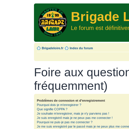
Brigade L
Le forum est définitiv
Brigadeloire.fr
Index du forum
Foire aux questio
fréquemment)
Problèmes de connexion et d’enregistrement
Pourquoi dois-je m’enregistrer ?
Que signifie COPPA ?
Je souhaite m’enregistrer, mais je n’y parviens pas !
Je suis enregistré mais je ne peux pas me connecter !
Pourquoi ne puis-je pas me connecter ?
Je me suis enregistré par le passé mais je ne peux plus me conne