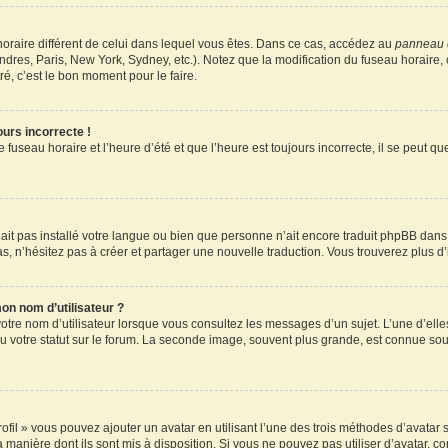
u horaire différent de celui dans lequel vous êtes. Dans ce cas, accédez au
panneau d
ndres, Paris, New York, Sydney, etc.). Notez que la modification du fuseau horaire
é, c’est le bon moment pour le faire.
ours incorrecte !
 fuseau horaire et l’heure d’été et que l’heure est toujours incorrecte, il se peut q
 n’ait pas installé votre langue ou bien que personne n’ait encore traduit phpBB d
pas, n’hésitez pas à créer et partager une nouvelle traduction. Vous trouverez plus d’
on nom d’utilisateur ?
otre nom d’utilisateur lorsque vous consultez les messages d’un sujet. L’une d’elle
 votre statut sur le forum. La seconde image, souvent plus grande, est connue sou
ofil » vous pouvez ajouter un avatar en utilisant l’une des trois méthodes d’avatar s
a manière dont ils sont mis à disposition. Si vous ne pouvez pas utiliser d’avatar, c