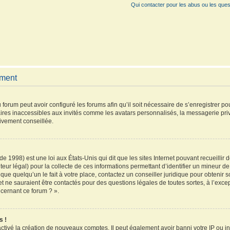
Qui contacter pour les abus ou les ques
ement
 forum peut avoir configuré les forums afin qu’il soit nécessaire de s’enregistrer p
ires inaccessibles aux invités comme les avatars personnalisés, la messagerie pri
vivement conseillée.
de 1998) est une loi aux États-Unis qui dit que les sites Internet pouvant recueilli
teur légal) pour la collecte de ces informations permettant d’identifier un mineur 
que quelqu’un le fait à votre place, contactez un conseiller juridique pour obtenir 
et ne sauraient être contactés pour des questions légales de toutes sortes, à l’exc
ncernant ce forum ? ».
s !
activé la création de nouveaux comptes. Il peut également avoir banni votre IP ou inte