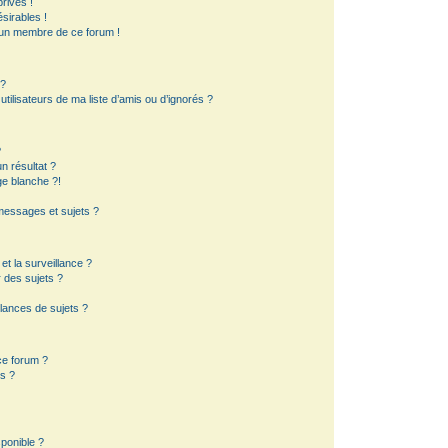
rivés !
sirables !
d’un membre de ce forum !
 ?
ilisateurs de ma liste d’amis ou d’ignorés ?
?
 résultat ?
e blanche ?!
essages et sujets ?
 et la surveillance ?
 des sujets ?
lances de sujets ?
 ce forum ?
s ?
sponible ?