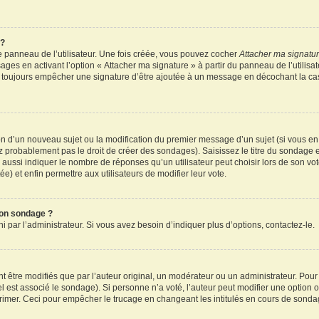
 ?
 panneau de l’utilisateur. Une fois créée, vous pouvez cocher
Attacher ma signatu
ages en activant l’option « Attacher ma signature » à partir du panneau de l’utilisa
rez toujours empêcher une signature d’être ajoutée à un message en décochant la c
tion d’un nouveau sujet ou la modification du premier message d’un sujet (si vous en
z probablement pas le droit de créer des sondages). Saisissez le titre du sondage 
ssi indiquer le nombre de réponses qu’un utilisateur peut choisir lors de son vote d
e) et enfin permettre aux utilisateurs de modifier leur vote.
mon sondage ?
par l’administrateur. Si vous avez besoin d’indiquer plus d’options, contactez-le.
tre modifiés que par l’auteur original, un modérateur ou un administrateur. Pour
el est associé le sondage). Si personne n’a voté, l’auteur peut modifier une option
primer. Ceci pour empêcher le trucage en changeant les intitulés en cours de sonda