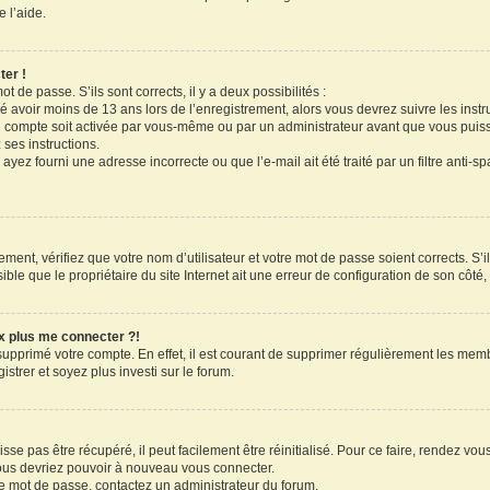
 l’aide.
ter !
ot de passe. S’ils sont corrects, il y a deux possibilités :
ué avoir moins de 13 ans lors de l’enregistrement, alors vous devrez suivre les inst
 compte soit activée par vous-même ou par un administrateur avant que vous puissi
 ses instructions.
ayez fourni une adresse incorrecte ou que l’e-mail ait été traité par un filtre anti-s
ment, vérifiez que votre nom d’utilisateur et votre mot de passe soient corrects. S’il
le que le propriétaire du site Internet ait une erreur de configuration de son côté, e
ux plus me connecter ?!
 supprimé votre compte. En effet, il est courant de supprimer régulièrement les memb
strer et soyez plus investi sur le forum.
se pas être récupéré, il peut facilement être réinitialisé. Pour ce faire, rendez vo
vous devriez pouvoir à nouveau vous connecter.
tre mot de passe, contactez un administrateur du forum.