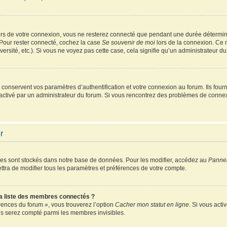
rs de votre connexion, vous ne resterez connecté que pendant une durée détermin
 Pour rester connecté, cochez la case
Se souvenir de moi
lors de la connexion. Ce 
ersité, etc.). Si vous ne voyez pas cette case, cela signifie qu’un administrateur du
onservent vos paramètres d’authentification et votre connexion au forum. Ils fourni
é activé par un administrateur du forum. Si vous rencontrez des problèmes de conn
r
es sont stockés dans notre base de données. Pour les modifier, accédez au
Pannea
ttra de modifier tous les paramètres et préférences de votre compte.
 liste des membres connectés ?
érences du forum », vous trouverez l’option
Cacher mon statut en ligne
. Si vous acti
s serez compté parmi les membres invisibles.