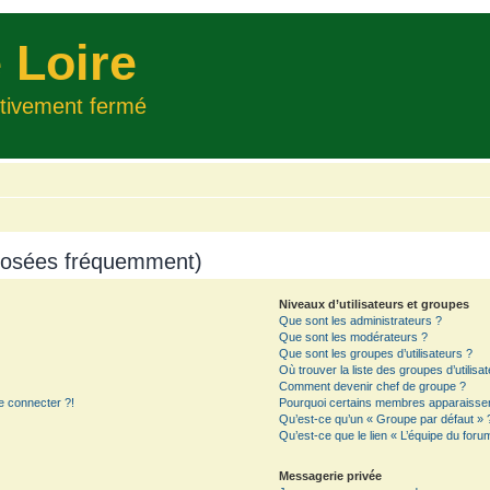
 Loire
itivement fermé
 posées fréquemment)
Niveaux d’utilisateurs et groupes
Que sont les administrateurs ?
Que sont les modérateurs ?
Que sont les groupes d’utilisateurs ?
Où trouver la liste des groupes d’utilisa
Comment devenir chef de groupe ?
e connecter ?!
Pourquoi certains membres apparaissent
Qu’est-ce qu’un « Groupe par défaut » 
Qu’est-ce que le lien « L’équipe du foru
Messagerie privée