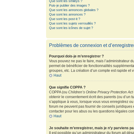
Que sont les smileys ?
Puis-je publier des images ?
Que sont les annonces globales ?
Que sont les annonces ?
Que sont les post-it ?
Que sont les sujets verrouillés ?
Que sont les icônes de sujet ?
Problèmes de connexion et d’enregistr
Pourquoi dois-je m’enregistrer ?
Vous pouvez ne pas le faire, mais l’administrateur du
permet de bénéficier de fonctionnalités supplémenta
groupes, etc. La création d’un compte est rapide et 
Haut
Que signifie COPPA ?
COPPA (ou
Children’s Online Privacy Protection Act
obtenir le consentement écrit des parents (ou d’un tu
s’applique à vous, lorsque vous vous enregistrez ou 
forum ne peuvent pas fournir de conseils juridiques 
contacter pour les abus ou les questions légales co
Haut
Je souhaite m’enregistrer, mais je n’y parviens pa
Il est possible qu’un administrateur du forum ait dés