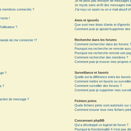
Je ne peux pas envoyer de messages p
Je reçois sans arrêt des messages indé
es membres connectés ?
J’ai reçu un spam ou un e-mail abusif 
rrecte !
Amis et ignorés
Que sont mes listes d’amis et d’ignorés
utilisateur ?
Comment puis-je ajouter/supprimer des ut
Recherche dans les forums
mande de me connecter !?
Comment rechercher dans les forums 
Pourquoi ma recherche ne renvoie aucun
Pourquoi ma recherche renvoie une pag
?
Comment rechercher des membres ?
Comment puis-je trouver mes propres m
Surveillance et favoris
age ?
Quelle est la différence entre les favoris
Comment mettre en favoris ou surveiller
Comment surveiller des forums ?
e ?
Comment puis-je supprimer mes surveil
daction de message ?
Fichiers joints
Quels fichiers joints sont autorisés sur
Comment trouver tous mes fichiers joint
Concernant phpBB
Qui a développé ce logiciel de forum ?
Pourquoi la fonctionnalité X n’est pas di