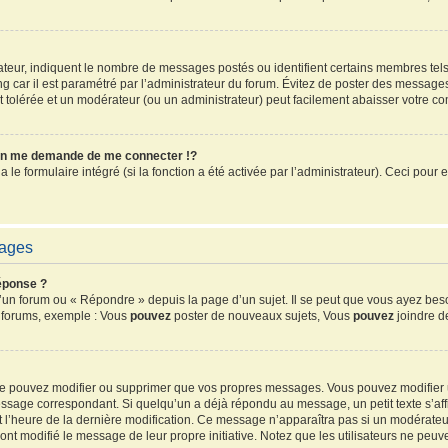
sateur, indiquent le nombre de messages postés ou identifient certains membres tel
ang car il est paramétré par l’administrateur du forum. Évitez de poster des message
ent tolérée et un modérateur (ou un administrateur) peut facilement abaisser votre 
n me demande de me connecter !?
e formulaire intégré (si la fonction a été activée par l’administrateur). Ceci pour e
sages
éponse ?
un forum ou « Répondre » depuis la page d’un sujet. Il se peut que vous ayez beso
s forums, exemple : Vous
pouvez
poster de nouveaux sujets, Vous
pouvez
joindre de
 ne pouvez modifier ou supprimer que vos propres messages. Vous pouvez modifier
sage correspondant. Si quelqu’un a déjà répondu au message, un petit texte s’affi
 et l’heure de la dernière modification. Ce message n’apparaîtra pas si un modérate
ls ont modifié le message de leur propre initiative. Notez que les utilisateurs ne 