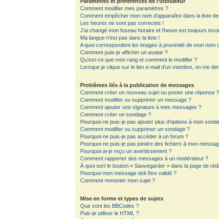
Paramètres et préférences de l’utilisateur
Comment modifier mes paramètres ?
Comment empêcher mon nom d’apparaître dans la liste d
Les heures ne sont pas correctes !
J’ai changé mon fuseau horaire et l’heure est toujours inco
Ma langue n’est pas dans la liste !
A quoi correspondent les images à proximité de mon nom d’
Comment puis-je afficher un avatar ?
Qu’est-ce que mon rang et comment le modifier ?
Lorsque je clique sur le lien
e-mail
d’un membre, on me de
Problèmes liés à la publication de messages
Comment créer un nouveau sujet ou poster une réponse 
Comment modifier ou supprimer un message ?
Comment ajouter une signature à mes messages ?
Comment créer un sondage ?
Pourquoi ne puis-je pas ajouter plus d’options à mon sond
Comment modifier ou supprimer un sondage ?
Pourquoi ne puis-je pas accéder à un forum ?
Pourquoi ne puis-je pas joindre des fichiers à mon messag
Pourquoi ai-je reçu un avertissement ?
Comment rapporter des messages à un modérateur ?
À quoi sert le bouton « Sauvegarder » dans la page de ré
Pourquoi mon message doit être validé ?
Comment remonter mon sujet ?
Mise en forme et types de sujets
Que sont les BBCodes ?
Puis-je utiliser le HTML ?