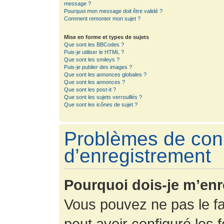
message ?
Pourquoi mon message doit être validé ?
Comment remonter mon sujet ?
Mise en forme et types de sujets
Que sont les BBCodes ?
Puis-je utiliser le HTML ?
Que sont les smileys ?
Puis-je publier des images ?
Que sont les annonces globales ?
Que sont les annonces ?
Que sont les post-it ?
Que sont les sujets verrouillés ?
Que sont les icônes de sujet ?
Problèmes de con
d’enregistrement
Pourquoi dois-je m’enr
Vous pouvez ne pas le fa
peut avoir configuré les f