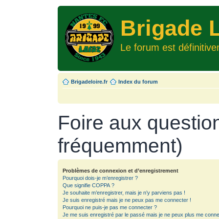
Brigade L
Le forum est définitiv
Brigadeloire.fr
Index du forum
Foire aux questio
fréquemment)
Problèmes de connexion et d’enregistrement
Pourquoi dois-je m’enregistrer ?
Que signifie COPPA ?
Je souhaite m’enregistrer, mais je n’y parviens pas !
Je suis enregistré mais je ne peux pas me connecter !
Pourquoi ne puis-je pas me connecter ?
Je me suis enregistré par le passé mais je ne peux plus me conne