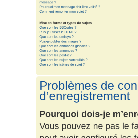
message ?
Pourquoi mon message doit être validé ?
Comment remonter mon sujet ?
Mise en forme et types de sujets
Que sont les BBCodes ?
Puis-je utiliser le HTML ?
Que sont les smileys ?
Puis-je publier des images ?
Que sont les annonces globales ?
Que sont les annonces ?
Que sont les post-it ?
Que sont les sujets verrouillés ?
Que sont les icônes de sujet ?
Problèmes de con
d’enregistrement
Pourquoi dois-je m’enr
Vous pouvez ne pas le fa
peut avoir configuré les f