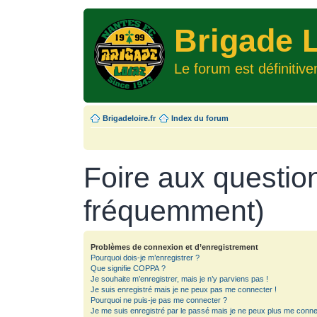
Brigade L
Le forum est définitiv
Brigadeloire.fr
Index du forum
Foire aux questio
fréquemment)
Problèmes de connexion et d’enregistrement
Pourquoi dois-je m’enregistrer ?
Que signifie COPPA ?
Je souhaite m’enregistrer, mais je n’y parviens pas !
Je suis enregistré mais je ne peux pas me connecter !
Pourquoi ne puis-je pas me connecter ?
Je me suis enregistré par le passé mais je ne peux plus me conne