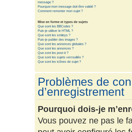
message ?
Pourquoi mon message doit être validé ?
Comment remonter mon sujet ?
Mise en forme et types de sujets
Que sont les BBCodes ?
Puis-je utiliser le HTML ?
Que sont les smileys ?
Puis-je publier des images ?
Que sont les annonces globales ?
Que sont les annonces ?
Que sont les post-it ?
Que sont les sujets verrouillés ?
Que sont les icônes de sujet ?
Problèmes de con
d’enregistrement
Pourquoi dois-je m’enr
Vous pouvez ne pas le fa
peut avoir configuré les f