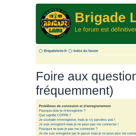
Brigade L
Le forum est définitiv
Brigadeloire.fr
Index du forum
Foire aux questio
fréquemment)
Problèmes de connexion et d’enregistrement
Pourquoi dois-je m’enregistrer ?
Que signifie COPPA ?
Je souhaite m’enregistrer, mais je n’y parviens pas !
Je suis enregistré mais je ne peux pas me connecter !
Pourquoi ne puis-je pas me connecter ?
Je me suis enregistré par le passé mais je ne peux plus me conne