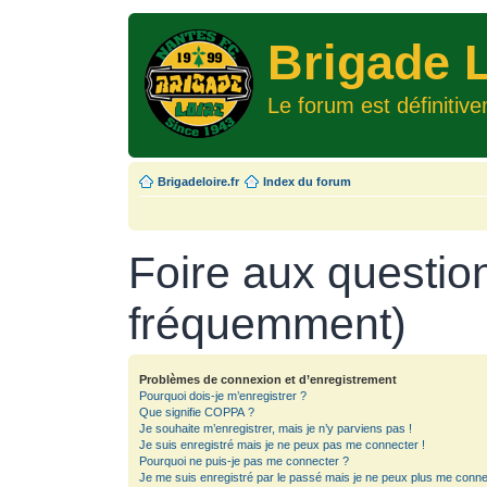
Brigade L
Le forum est définitiv
Brigadeloire.fr
Index du forum
Foire aux questio
fréquemment)
Problèmes de connexion et d’enregistrement
Pourquoi dois-je m’enregistrer ?
Que signifie COPPA ?
Je souhaite m’enregistrer, mais je n’y parviens pas !
Je suis enregistré mais je ne peux pas me connecter !
Pourquoi ne puis-je pas me connecter ?
Je me suis enregistré par le passé mais je ne peux plus me conne