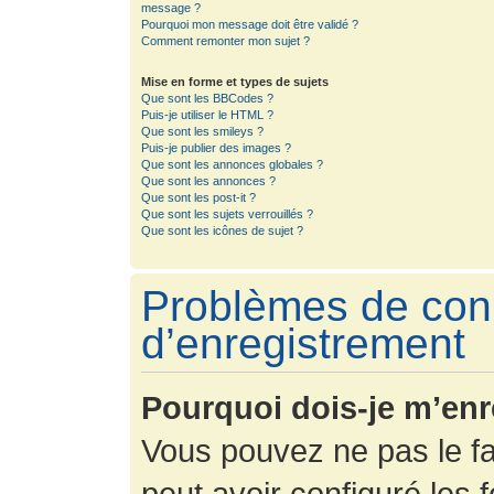
message ?
Pourquoi mon message doit être validé ?
Comment remonter mon sujet ?
Mise en forme et types de sujets
Que sont les BBCodes ?
Puis-je utiliser le HTML ?
Que sont les smileys ?
Puis-je publier des images ?
Que sont les annonces globales ?
Que sont les annonces ?
Que sont les post-it ?
Que sont les sujets verrouillés ?
Que sont les icônes de sujet ?
Problèmes de con
d’enregistrement
Pourquoi dois-je m’enr
Vous pouvez ne pas le fa
peut avoir configuré les f