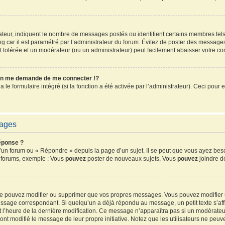
sateur, indiquent le nombre de messages postés ou identifient certains membres tel
ang car il est paramétré par l’administrateur du forum. Évitez de poster des message
ent tolérée et un modérateur (ou un administrateur) peut facilement abaisser votre 
n me demande de me connecter !?
e formulaire intégré (si la fonction a été activée par l’administrateur). Ceci pour e
sages
éponse ?
un forum ou « Répondre » depuis la page d’un sujet. Il se peut que vous ayez beso
s forums, exemple : Vous
pouvez
poster de nouveaux sujets, Vous
pouvez
joindre de
 ne pouvez modifier ou supprimer que vos propres messages. Vous pouvez modifier
sage correspondant. Si quelqu’un a déjà répondu au message, un petit texte s’affi
 et l’heure de la dernière modification. Ce message n’apparaîtra pas si un modérate
ls ont modifié le message de leur propre initiative. Notez que les utilisateurs ne 