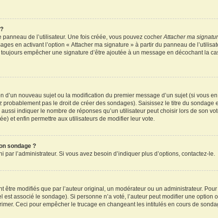
 ?
 panneau de l’utilisateur. Une fois créée, vous pouvez cocher
Attacher ma signatu
ages en activant l’option « Attacher ma signature » à partir du panneau de l’utilisa
rez toujours empêcher une signature d’être ajoutée à un message en décochant la c
tion d’un nouveau sujet ou la modification du premier message d’un sujet (si vous en
z probablement pas le droit de créer des sondages). Saisissez le titre du sondage 
ssi indiquer le nombre de réponses qu’un utilisateur peut choisir lors de son vote d
e) et enfin permettre aux utilisateurs de modifier leur vote.
mon sondage ?
par l’administrateur. Si vous avez besoin d’indiquer plus d’options, contactez-le.
tre modifiés que par l’auteur original, un modérateur ou un administrateur. Pour
el est associé le sondage). Si personne n’a voté, l’auteur peut modifier une option
primer. Ceci pour empêcher le trucage en changeant les intitulés en cours de sonda