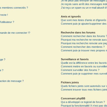
Je ne peux pas envoyer de messages p
Je reçois sans arrêt des messages indé
es membres connectés ?
J’ai reçu un spam ou un e-mail abusif 
rrecte !
Amis et ignorés
Que sont mes listes d’amis et d’ignorés
utilisateur ?
Comment puis-je ajouter/supprimer des ut
Recherche dans les forums
mande de me connecter !?
Comment rechercher dans les forums 
Pourquoi ma recherche ne renvoie aucun
Pourquoi ma recherche renvoie une pag
?
Comment rechercher des membres ?
Comment puis-je trouver mes propres m
Surveillance et favoris
age ?
Quelle est la différence entre les favoris
Comment mettre en favoris ou surveiller
Comment surveiller des forums ?
e ?
Comment puis-je supprimer mes surveil
daction de message ?
Fichiers joints
Quels fichiers joints sont autorisés sur
Comment trouver tous mes fichiers joint
Concernant phpBB
Qui a développé ce logiciel de forum ?
Pourquoi la fonctionnalité X n’est pas di