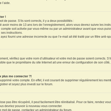
 l’aide.
ter !
ot de passe. S’ils sont corrects, il y a deux possibilités :
ué avoir moins de 13 ans lors de l’enregistrement, alors vous devrez suivre les inst
 compte soit activée par vous-même ou par un administrateur avant que vous puissi
 ses instructions.
ayez fourni une adresse incorrecte ou que l’e-mail ait été traité par un filtre anti-s
ment, vérifiez que votre nom d’utilisateur et votre mot de passe soient corrects. S’il
le que le propriétaire du site Internet ait une erreur de configuration de son côté, e
ux plus me connecter ?!
 supprimé votre compte. En effet, il est courant de supprimer régulièrement les memb
strer et soyez plus investi sur le forum.
se pas être récupéré, il peut facilement être réinitialisé. Pour ce faire, rendez vo
vous devriez pouvoir à nouveau vous connecter.
tre mot de passe, contactez un administrateur du forum.