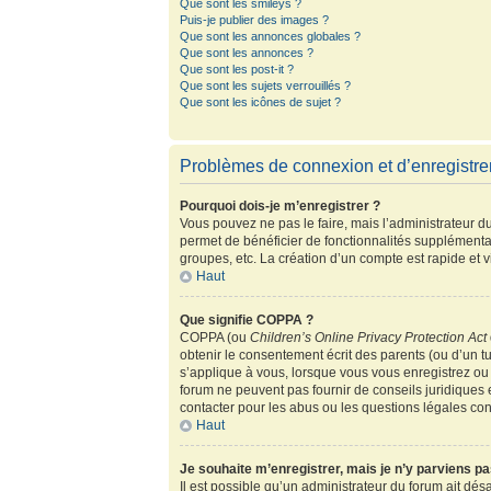
Que sont les smileys ?
Puis-je publier des images ?
Que sont les annonces globales ?
Que sont les annonces ?
Que sont les post-it ?
Que sont les sujets verrouillés ?
Que sont les icônes de sujet ?
Problèmes de connexion et d’enregistr
Pourquoi dois-je m’enregistrer ?
Vous pouvez ne pas le faire, mais l’administrateur du
permet de bénéficier de fonctionnalités supplémenta
groupes, etc. La création d’un compte est rapide et 
Haut
Que signifie COPPA ?
COPPA (ou
Children’s Online Privacy Protection Act
obtenir le consentement écrit des parents (ou d’un tu
s’applique à vous, lorsque vous vous enregistrez ou 
forum ne peuvent pas fournir de conseils juridiques 
contacter pour les abus ou les questions légales co
Haut
Je souhaite m’enregistrer, mais je n’y parviens pa
Il est possible qu’un administrateur du forum ait dés