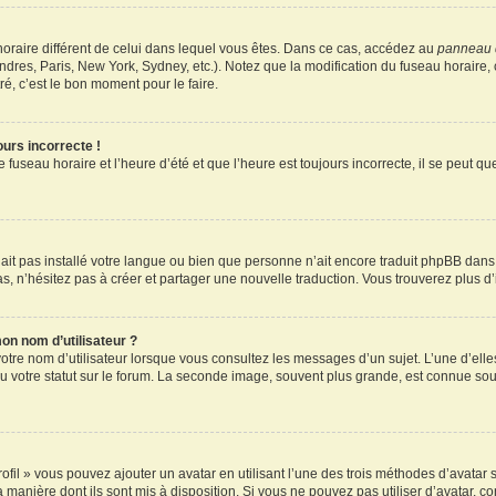
u horaire différent de celui dans lequel vous êtes. Dans ce cas, accédez au
panneau d
ndres, Paris, New York, Sydney, etc.). Notez que la modification du fuseau horaire
é, c’est le bon moment pour le faire.
ours incorrecte !
 fuseau horaire et l’heure d’été et que l’heure est toujours incorrecte, il se peut q
 n’ait pas installé votre langue ou bien que personne n’ait encore traduit phpBB d
pas, n’hésitez pas à créer et partager une nouvelle traduction. Vous trouverez plus d’
on nom d’utilisateur ?
otre nom d’utilisateur lorsque vous consultez les messages d’un sujet. L’une d’elle
 votre statut sur le forum. La seconde image, souvent plus grande, est connue sou
ofil » vous pouvez ajouter un avatar en utilisant l’une des trois méthodes d’avatar s
a manière dont ils sont mis à disposition. Si vous ne pouvez pas utiliser d’avatar, c