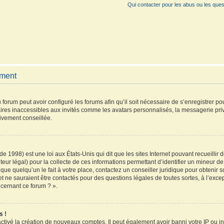
Qui contacter pour les abus ou les ques
ement
 forum peut avoir configuré les forums afin qu’il soit nécessaire de s’enregistrer p
ires inaccessibles aux invités comme les avatars personnalisés, la messagerie pri
vivement conseillée.
de 1998) est une loi aux États-Unis qui dit que les sites Internet pouvant recueilli
teur légal) pour la collecte de ces informations permettant d’identifier un mineur 
que quelqu’un le fait à votre place, contactez un conseiller juridique pour obtenir 
et ne sauraient être contactés pour des questions légales de toutes sortes, à l’exc
ncernant ce forum ? ».
s !
activé la création de nouveaux comptes. Il peut également avoir banni votre IP ou inte