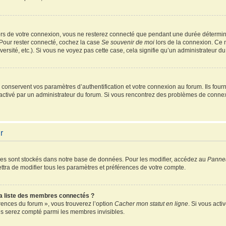
rs de votre connexion, vous ne resterez connecté que pendant une durée détermin
 Pour rester connecté, cochez la case
Se souvenir de moi
lors de la connexion. Ce 
ersité, etc.). Si vous ne voyez pas cette case, cela signifie qu’un administrateur du
onservent vos paramètres d’authentification et votre connexion au forum. Ils fourni
é activé par un administrateur du forum. Si vous rencontrez des problèmes de conn
r
es sont stockés dans notre base de données. Pour les modifier, accédez au
Pannea
ttra de modifier tous les paramètres et préférences de votre compte.
 liste des membres connectés ?
érences du forum », vous trouverez l’option
Cacher mon statut en ligne
. Si vous acti
s serez compté parmi les membres invisibles.