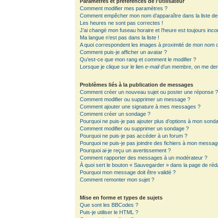
Paramètres et préférences de l’utilisateur
Comment modifier mes paramètres ?
Comment empêcher mon nom d’apparaître dans la liste d
Les heures ne sont pas correctes !
J’ai changé mon fuseau horaire et l’heure est toujours inco
Ma langue n’est pas dans la liste !
A quoi correspondent les images à proximité de mon nom d’
Comment puis-je afficher un avatar ?
Qu’est-ce que mon rang et comment le modifier ?
Lorsque je clique sur le lien
e-mail
d’un membre, on me de
Problèmes liés à la publication de messages
Comment créer un nouveau sujet ou poster une réponse 
Comment modifier ou supprimer un message ?
Comment ajouter une signature à mes messages ?
Comment créer un sondage ?
Pourquoi ne puis-je pas ajouter plus d’options à mon sond
Comment modifier ou supprimer un sondage ?
Pourquoi ne puis-je pas accéder à un forum ?
Pourquoi ne puis-je pas joindre des fichiers à mon messag
Pourquoi ai-je reçu un avertissement ?
Comment rapporter des messages à un modérateur ?
À quoi sert le bouton « Sauvegarder » dans la page de ré
Pourquoi mon message doit être validé ?
Comment remonter mon sujet ?
Mise en forme et types de sujets
Que sont les BBCodes ?
Puis-je utiliser le HTML ?