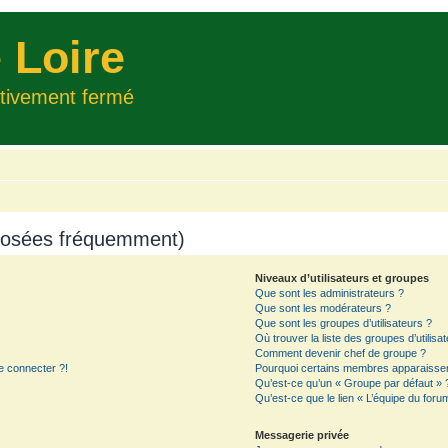
 Loire
itivement fermé
 posées fréquemment)
Niveaux d’utilisateurs et groupes
Que sont les administrateurs ?
Que sont les modérateurs ?
Que sont les groupes d’utilisateurs ?
Où trouver la liste des groupes d’utilisa
Comment devenir chef de groupe ?
e connecter ?!
Pourquoi certains membres apparaissent
Qu’est-ce qu’un « Groupe par défaut » 
Qu’est-ce que le lien « L’équipe du foru
Messagerie privée