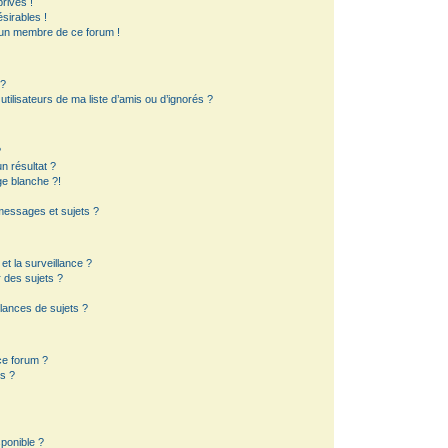
rivés !
sirables !
d’un membre de ce forum !
 ?
ilisateurs de ma liste d’amis ou d’ignorés ?
?
 résultat ?
e blanche ?!
essages et sujets ?
 et la surveillance ?
 des sujets ?
lances de sujets ?
 ce forum ?
s ?
sponible ?