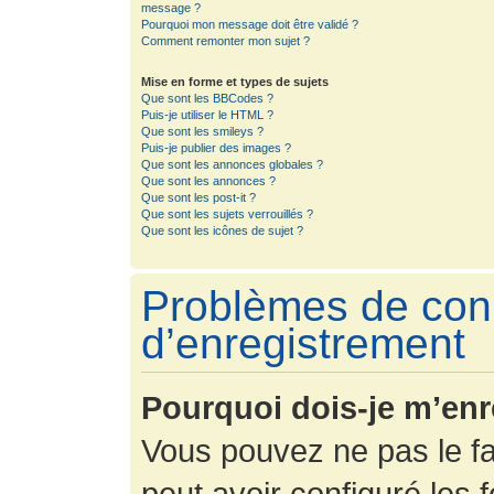
message ?
Pourquoi mon message doit être validé ?
Comment remonter mon sujet ?
Mise en forme et types de sujets
Que sont les BBCodes ?
Puis-je utiliser le HTML ?
Que sont les smileys ?
Puis-je publier des images ?
Que sont les annonces globales ?
Que sont les annonces ?
Que sont les post-it ?
Que sont les sujets verrouillés ?
Que sont les icônes de sujet ?
Problèmes de con
d’enregistrement
Pourquoi dois-je m’enr
Vous pouvez ne pas le fa
peut avoir configuré les f