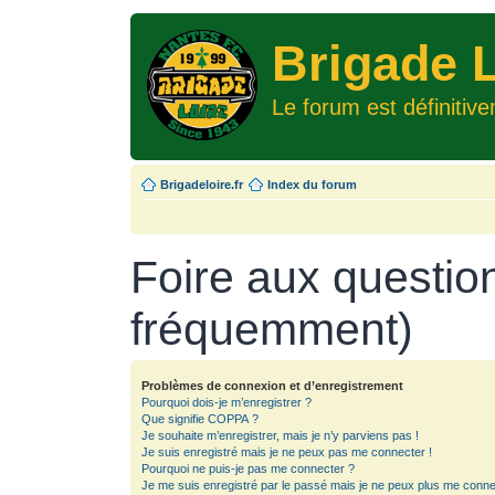
Brigade L
Le forum est définitiv
Brigadeloire.fr
Index du forum
Foire aux questio
fréquemment)
Problèmes de connexion et d’enregistrement
Pourquoi dois-je m’enregistrer ?
Que signifie COPPA ?
Je souhaite m’enregistrer, mais je n’y parviens pas !
Je suis enregistré mais je ne peux pas me connecter !
Pourquoi ne puis-je pas me connecter ?
Je me suis enregistré par le passé mais je ne peux plus me conne