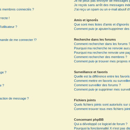
Je ne peux pas envoyer de messages p
Je reçois sans arrêt des messages indé
es membres connectés ?
J’ai reçu un spam ou un e-mail abusif 
rrecte !
Amis et ignorés
Que sont mes listes d’amis et d’ignorés
utilisateur ?
Comment puis-je ajouter/supprimer des ut
Recherche dans les forums
mande de me connecter !?
Comment rechercher dans les forums 
Pourquoi ma recherche ne renvoie aucun
Pourquoi ma recherche renvoie une pag
?
Comment rechercher des membres ?
Comment puis-je trouver mes propres m
Surveillance et favoris
age ?
Quelle est la différence entre les favoris
Comment mettre en favoris ou surveiller
Comment surveiller des forums ?
e ?
Comment puis-je supprimer mes surveil
daction de message ?
Fichiers joints
Quels fichiers joints sont autorisés sur
Comment trouver tous mes fichiers joint
Concernant phpBB
Qui a développé ce logiciel de forum ?
Pourquoi la fonctionnalité X n’est pas di