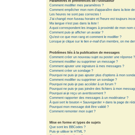
Paramètres et préférences de l’utilisateur
Comment modifier mes paramètres ?
Comment empêcher mon nom d’apparaître dans la liste d
Les heures ne sont pas correctes !
J’ai changé mon fuseau horaire et l’heure est toujours inco
Ma langue n’est pas dans la liste !
A quoi correspondent les images à proximité de mon nom d’
Comment puis-je afficher un avatar ?
Qu’est-ce que mon rang et comment le modifier ?
Lorsque je clique sur le lien
e-mail
d’un membre, on me de
Problèmes liés à la publication de messages
Comment créer un nouveau sujet ou poster une réponse 
Comment modifier ou supprimer un message ?
Comment ajouter une signature à mes messages ?
Comment créer un sondage ?
Pourquoi ne puis-je pas ajouter plus d’options à mon sond
Comment modifier ou supprimer un sondage ?
Pourquoi ne puis-je pas accéder à un forum ?
Pourquoi ne puis-je pas joindre des fichiers à mon messag
Pourquoi ai-je reçu un avertissement ?
Comment rapporter des messages à un modérateur ?
À quoi sert le bouton « Sauvegarder » dans la page de ré
Pourquoi mon message doit être validé ?
Comment remonter mon sujet ?
Mise en forme et types de sujets
Que sont les BBCodes ?
Puis-je utiliser le HTML ?