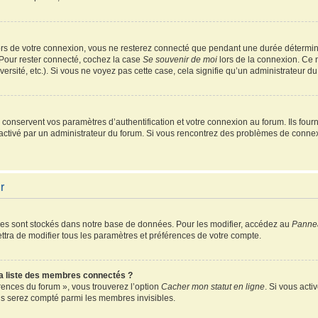
rs de votre connexion, vous ne resterez connecté que pendant une durée détermin
 Pour rester connecté, cochez la case
Se souvenir de moi
lors de la connexion. Ce 
ersité, etc.). Si vous ne voyez pas cette case, cela signifie qu’un administrateur du
onservent vos paramètres d’authentification et votre connexion au forum. Ils fourni
é activé par un administrateur du forum. Si vous rencontrez des problèmes de conn
r
es sont stockés dans notre base de données. Pour les modifier, accédez au
Pannea
ttra de modifier tous les paramètres et préférences de votre compte.
 liste des membres connectés ?
érences du forum », vous trouverez l’option
Cacher mon statut en ligne
. Si vous acti
s serez compté parmi les membres invisibles.