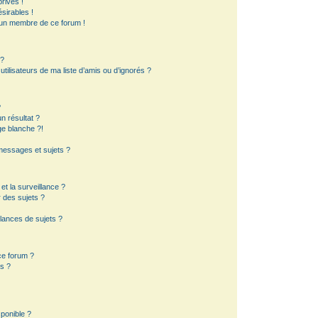
rivés !
sirables !
d’un membre de ce forum !
 ?
ilisateurs de ma liste d’amis ou d’ignorés ?
?
 résultat ?
e blanche ?!
essages et sujets ?
 et la surveillance ?
 des sujets ?
lances de sujets ?
 ce forum ?
s ?
sponible ?