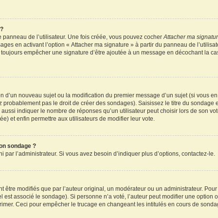
 ?
 panneau de l’utilisateur. Une fois créée, vous pouvez cocher
Attacher ma signatu
ages en activant l’option « Attacher ma signature » à partir du panneau de l’utilisa
rez toujours empêcher une signature d’être ajoutée à un message en décochant la c
tion d’un nouveau sujet ou la modification du premier message d’un sujet (si vous en
z probablement pas le droit de créer des sondages). Saisissez le titre du sondage 
ssi indiquer le nombre de réponses qu’un utilisateur peut choisir lors de son vote d
e) et enfin permettre aux utilisateurs de modifier leur vote.
mon sondage ?
par l’administrateur. Si vous avez besoin d’indiquer plus d’options, contactez-le.
tre modifiés que par l’auteur original, un modérateur ou un administrateur. Pour
el est associé le sondage). Si personne n’a voté, l’auteur peut modifier une option
primer. Ceci pour empêcher le trucage en changeant les intitulés en cours de sonda