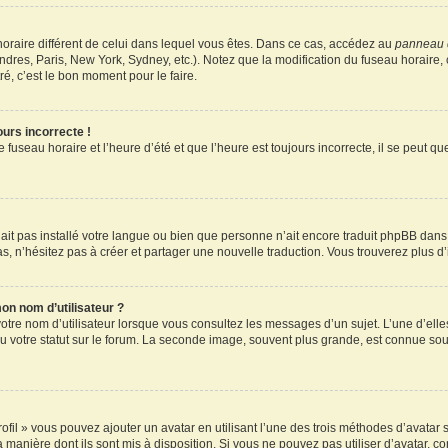
u horaire différent de celui dans lequel vous êtes. Dans ce cas, accédez au
panneau d
ndres, Paris, New York, Sydney, etc.). Notez que la modification du fuseau horaire
é, c’est le bon moment pour le faire.
ours incorrecte !
 fuseau horaire et l’heure d’été et que l’heure est toujours incorrecte, il se peut q
 n’ait pas installé votre langue ou bien que personne n’ait encore traduit phpBB d
pas, n’hésitez pas à créer et partager une nouvelle traduction. Vous trouverez plus d’
on nom d’utilisateur ?
otre nom d’utilisateur lorsque vous consultez les messages d’un sujet. L’une d’elle
 votre statut sur le forum. La seconde image, souvent plus grande, est connue sou
ofil » vous pouvez ajouter un avatar en utilisant l’une des trois méthodes d’avatar s
a manière dont ils sont mis à disposition. Si vous ne pouvez pas utiliser d’avatar, c