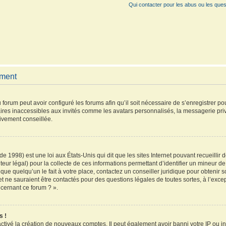
Qui contacter pour les abus ou les ques
ement
 forum peut avoir configuré les forums afin qu’il soit nécessaire de s’enregistrer p
ires inaccessibles aux invités comme les avatars personnalisés, la messagerie pri
vivement conseillée.
de 1998) est une loi aux États-Unis qui dit que les sites Internet pouvant recueilli
teur légal) pour la collecte de ces informations permettant d’identifier un mineur 
que quelqu’un le fait à votre place, contactez un conseiller juridique pour obtenir 
et ne sauraient être contactés pour des questions légales de toutes sortes, à l’exc
ncernant ce forum ? ».
s !
activé la création de nouveaux comptes. Il peut également avoir banni votre IP ou inte