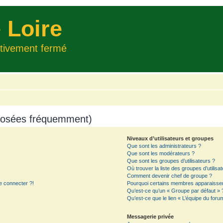
 Loire
itivement fermé
 posées fréquemment)
Niveaux d’utilisateurs et groupes
Que sont les administrateurs ?
Que sont les modérateurs ?
Que sont les groupes d’utilisateurs ?
Où trouver la liste des groupes d’utilisa
Comment devenir chef de groupe ?
e connecter ?!
Pourquoi certains membres apparaissent
Qu’est-ce qu’un « Groupe par défaut » 
Qu’est-ce que le lien « L’équipe du foru
Messagerie privée