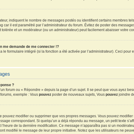
sateur, indiquent le nombre de messages postés ou identifient certains membres tel
ang car il est paramétré par l’administrateur du forum. Évitez de poster des message
ent tolérée et un modérateur (ou un administrateur) peut facilement abaisser votre 
n me demande de me connecter !?
e formulaire intégré (si la fonction a été activée par l’administrateur). Ceci pour e
sages
éponse ?
un forum ou « Répondre » depuis la page d’un sujet. Il se peut que vous ayez beso
s forums, exemple : Vous
pouvez
poster de nouveaux sujets, Vous
pouvez
joindre de
 ne pouvez modifier ou supprimer que vos propres messages. Vous pouvez modifier
sage correspondant. Si quelqu’un a déjà répondu au message, un petit texte s’affi
 et l’heure de la dernière modification. Ce message n’apparaîtra pas si un modérate
ls ont modifié le message de leur propre initiative. Notez que les utilisateurs ne 