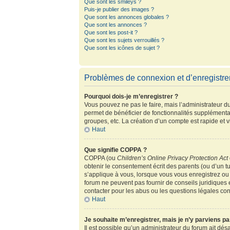
Que sont les smileys ?
Puis-je publier des images ?
Que sont les annonces globales ?
Que sont les annonces ?
Que sont les post-it ?
Que sont les sujets verrouillés ?
Que sont les icônes de sujet ?
Problèmes de connexion et d’enregistr
Pourquoi dois-je m’enregistrer ?
Vous pouvez ne pas le faire, mais l’administrateur du
permet de bénéficier de fonctionnalités supplémenta
groupes, etc. La création d’un compte est rapide et 
Haut
Que signifie COPPA ?
COPPA (ou
Children’s Online Privacy Protection Act
obtenir le consentement écrit des parents (ou d’un tu
s’applique à vous, lorsque vous vous enregistrez ou 
forum ne peuvent pas fournir de conseils juridiques 
contacter pour les abus ou les questions légales co
Haut
Je souhaite m’enregistrer, mais je n’y parviens pa
Il est possible qu’un administrateur du forum ait dés