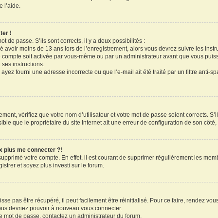
 l’aide.
ter !
ot de passe. S’ils sont corrects, il y a deux possibilités :
ué avoir moins de 13 ans lors de l’enregistrement, alors vous devrez suivre les inst
 compte soit activée par vous-même ou par un administrateur avant que vous puissi
 ses instructions.
ayez fourni une adresse incorrecte ou que l’e-mail ait été traité par un filtre anti-s
ment, vérifiez que votre nom d’utilisateur et votre mot de passe soient corrects. S’il
le que le propriétaire du site Internet ait une erreur de configuration de son côté, e
ux plus me connecter ?!
 supprimé votre compte. En effet, il est courant de supprimer régulièrement les memb
strer et soyez plus investi sur le forum.
se pas être récupéré, il peut facilement être réinitialisé. Pour ce faire, rendez vo
vous devriez pouvoir à nouveau vous connecter.
tre mot de passe, contactez un administrateur du forum.