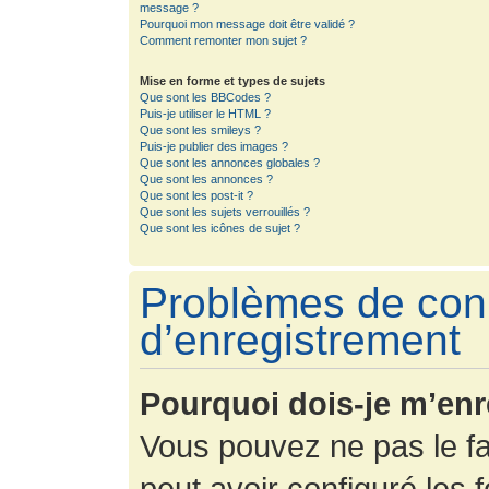
message ?
Pourquoi mon message doit être validé ?
Comment remonter mon sujet ?
Mise en forme et types de sujets
Que sont les BBCodes ?
Puis-je utiliser le HTML ?
Que sont les smileys ?
Puis-je publier des images ?
Que sont les annonces globales ?
Que sont les annonces ?
Que sont les post-it ?
Que sont les sujets verrouillés ?
Que sont les icônes de sujet ?
Problèmes de con
d’enregistrement
Pourquoi dois-je m’enr
Vous pouvez ne pas le fa
peut avoir configuré les f