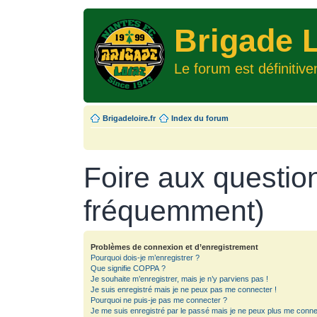
Brigade L
Le forum est définitiv
Brigadeloire.fr
Index du forum
Foire aux questio
fréquemment)
Problèmes de connexion et d’enregistrement
Pourquoi dois-je m’enregistrer ?
Que signifie COPPA ?
Je souhaite m’enregistrer, mais je n’y parviens pas !
Je suis enregistré mais je ne peux pas me connecter !
Pourquoi ne puis-je pas me connecter ?
Je me suis enregistré par le passé mais je ne peux plus me conne