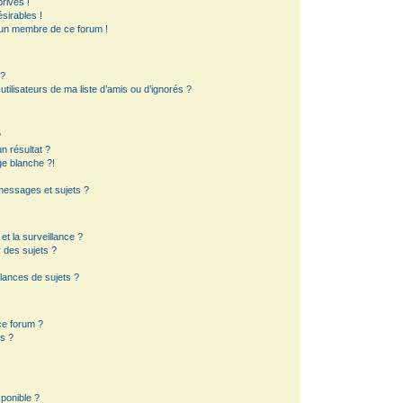
rivés !
sirables !
d’un membre de ce forum !
 ?
ilisateurs de ma liste d’amis ou d’ignorés ?
?
 résultat ?
e blanche ?!
essages et sujets ?
 et la surveillance ?
 des sujets ?
lances de sujets ?
 ce forum ?
s ?
sponible ?