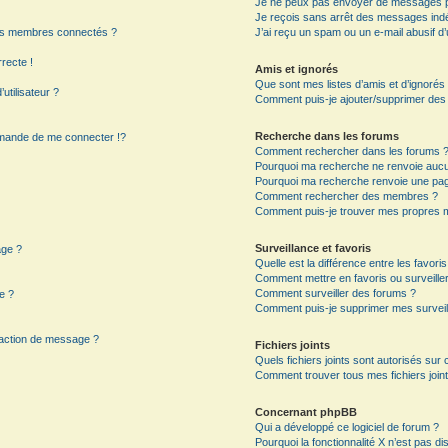
Je ne peux pas envoyer de messages p
Je reçois sans arrêt des messages indé
es membres connectés ?
J’ai reçu un spam ou un e-mail abusif 
rrecte !
Amis et ignorés
Que sont mes listes d’amis et d’ignorés
utilisateur ?
Comment puis-je ajouter/supprimer des ut
Recherche dans les forums
mande de me connecter !?
Comment rechercher dans les forums 
Pourquoi ma recherche ne renvoie aucun
Pourquoi ma recherche renvoie une pag
?
Comment rechercher des membres ?
Comment puis-je trouver mes propres m
Surveillance et favoris
age ?
Quelle est la différence entre les favoris
Comment mettre en favoris ou surveiller
Comment surveiller des forums ?
e ?
Comment puis-je supprimer mes surveil
daction de message ?
Fichiers joints
Quels fichiers joints sont autorisés sur
Comment trouver tous mes fichiers joint
Concernant phpBB
Qui a développé ce logiciel de forum ?
Pourquoi la fonctionnalité X n’est pas di