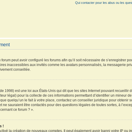
Qui contacter pour les abus ou les ques
ement
 forum peut avoir configuré les forums afin qu’il soit nécessaire de s’enregistrer p
ires inaccessibles aux invités comme les avatars personnalisés, la messagerie pri
vivement conseillée.
de 1998) est une loi aux États-Unis qui dit que les sites Internet pouvant recueilli
teur légal) pour la collecte de ces informations permettant d’identifier un mineur 
que quelqu’un le fait à votre place, contactez un conseiller juridique pour obtenir 
et ne sauraient être contactés pour des questions légales de toutes sortes, à l’exc
ncernant ce forum ? ».
s !
activé la création de nouveaux comptes. Il peut également avoir banni votre IP ou inte