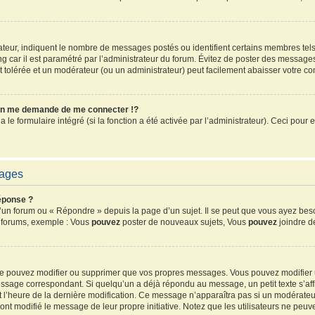
sateur, indiquent le nombre de messages postés ou identifient certains membres tel
ang car il est paramétré par l’administrateur du forum. Évitez de poster des message
ent tolérée et un modérateur (ou un administrateur) peut facilement abaisser votre 
n me demande de me connecter !?
e formulaire intégré (si la fonction a été activée par l’administrateur). Ceci pour e
sages
éponse ?
un forum ou « Répondre » depuis la page d’un sujet. Il se peut que vous ayez beso
s forums, exemple : Vous
pouvez
poster de nouveaux sujets, Vous
pouvez
joindre de
 ne pouvez modifier ou supprimer que vos propres messages. Vous pouvez modifier
sage correspondant. Si quelqu’un a déjà répondu au message, un petit texte s’affi
 et l’heure de la dernière modification. Ce message n’apparaîtra pas si un modérate
ls ont modifié le message de leur propre initiative. Notez que les utilisateurs ne 