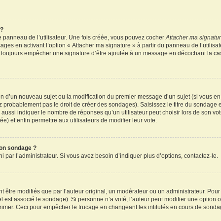
 ?
 panneau de l’utilisateur. Une fois créée, vous pouvez cocher
Attacher ma signatu
ages en activant l’option « Attacher ma signature » à partir du panneau de l’utilisa
rez toujours empêcher une signature d’être ajoutée à un message en décochant la c
tion d’un nouveau sujet ou la modification du premier message d’un sujet (si vous en
z probablement pas le droit de créer des sondages). Saisissez le titre du sondage 
ssi indiquer le nombre de réponses qu’un utilisateur peut choisir lors de son vote d
e) et enfin permettre aux utilisateurs de modifier leur vote.
mon sondage ?
par l’administrateur. Si vous avez besoin d’indiquer plus d’options, contactez-le.
tre modifiés que par l’auteur original, un modérateur ou un administrateur. Pour
el est associé le sondage). Si personne n’a voté, l’auteur peut modifier une option
primer. Ceci pour empêcher le trucage en changeant les intitulés en cours de sonda