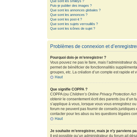
Que sont les smileys ?
Puis-je publier des images ?
Que sont les annonces globales ?
Que sont les annonces ?
Que sont les post-it ?
Que sont les sujets verrouillés ?
Que sont les icônes de sujet ?
Problèmes de connexion et d’enregistr
Pourquoi dois-je m’enregistrer ?
Vous pouvez ne pas le faire, mais l’administrateur du
permet de bénéficier de fonctionnalités supplémenta
groupes, etc. La création d’un compte est rapide et 
Haut
Que signifie COPPA ?
COPPA (ou
Children’s Online Privacy Protection Act
obtenir le consentement écrit des parents (ou d’un tu
s’applique à vous, lorsque vous vous enregistrez ou 
forum ne peuvent pas fournir de conseils juridiques 
contacter pour les abus ou les questions légales co
Haut
Je souhaite m’enregistrer, mais je n’y parviens pa
Il est possible qu’un administrateur du forum ait dés