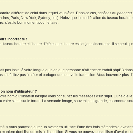
u horaire différent de celui dans lequel vous êtes. Dans ce cas, accédez au
panneau d
ndres, Paris, New York, Sydney, etc.). Notez que la modification du fuseau horaire
é, c’est le bon moment pour le faire.
ours incorrecte !
 fuseau horaire et l’heure d’été et que l’heure est toujours incorrecte, il se peut q
 n’ait pas installé votre langue ou bien que personne n’ait encore traduit phpBB d
pas, n’hésitez pas à créer et partager une nouvelle traduction. Vous trouverez plus d’
on nom d’utilisateur ?
otre nom d’utilisateur lorsque vous consultez les messages d’un sujet. L’une d’elle
 votre statut sur le forum. La seconde image, souvent plus grande, est connue sou
ofil » vous pouvez ajouter un avatar en utilisant l’une des trois méthodes d’avatar s
a manière dont ils sont mis à disposition. Si vous ne pouvez pas utiliser d’avatar, c