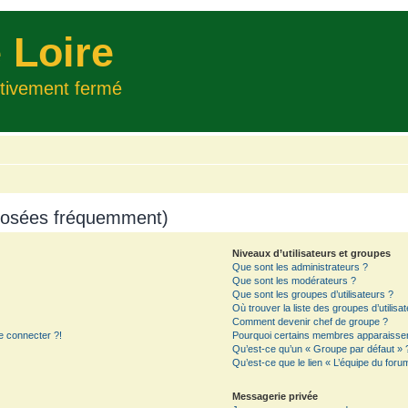
 Loire
itivement fermé
 posées fréquemment)
Niveaux d’utilisateurs et groupes
Que sont les administrateurs ?
Que sont les modérateurs ?
Que sont les groupes d’utilisateurs ?
Où trouver la liste des groupes d’utilisa
Comment devenir chef de groupe ?
e connecter ?!
Pourquoi certains membres apparaissent
Qu’est-ce qu’un « Groupe par défaut » 
Qu’est-ce que le lien « L’équipe du foru
Messagerie privée