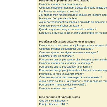
Paramètres et préférences de l’utilisateur
Comment modifier mes paramètres ?
Comment empêcher mon nom d’apparaître dans la liste d
Les heures ne sont pas correctes !
J’ai changé mon fuseau horaire et l’heure est toujours inco
Ma langue n’est pas dans la liste !
A quoi correspondent les images à proximité de mon nom d’
Comment puis-je afficher un avatar ?
Qu’est-ce que mon rang et comment le modifier ?
Lorsque je clique sur le lien
e-mail
d’un membre, on me de
Problèmes liés à la publication de messages
Comment créer un nouveau sujet ou poster une réponse 
Comment modifier ou supprimer un message ?
Comment ajouter une signature à mes messages ?
Comment créer un sondage ?
Pourquoi ne puis-je pas ajouter plus d’options à mon sond
Comment modifier ou supprimer un sondage ?
Pourquoi ne puis-je pas accéder à un forum ?
Pourquoi ne puis-je pas joindre des fichiers à mon messag
Pourquoi ai-je reçu un avertissement ?
Comment rapporter des messages à un modérateur ?
À quoi sert le bouton « Sauvegarder » dans la page de ré
Pourquoi mon message doit être validé ?
Comment remonter mon sujet ?
Mise en forme et types de sujets
Que sont les BBCodes ?
Puis-je utiliser le HTML ?