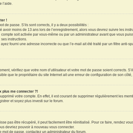
 l’aide.
ter !
ot de passe. S’ils sont corrects, il y a deux possibilités :
ué avoir moins de 13 ans lors de l’enregistrement, alors vous devrez suivre les inst
 compte soit activée par vous-même ou par un administrateur avant que vous puissi
 ses instructions.
ayez fourni une adresse incorrecte ou que l’e-mail ait été traité par un filtre anti-s
ment, vérifiez que votre nom d’utilisateur et votre mot de passe soient corrects. S’il
le que le propriétaire du site Internet ait une erreur de configuration de son côté, e
ux plus me connecter ?!
 supprimé votre compte. En effet, il est courant de supprimer régulièrement les memb
strer et soyez plus investi sur le forum.
se pas être récupéré, il peut facilement être réinitialisé. Pour ce faire, rendez vo
vous devriez pouvoir à nouveau vous connecter.
tre mot de passe, contactez un administrateur du forum.