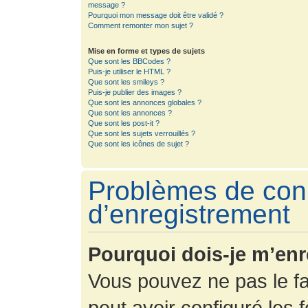
message ?
Pourquoi mon message doit être validé ?
Comment remonter mon sujet ?
Mise en forme et types de sujets
Que sont les BBCodes ?
Puis-je utiliser le HTML ?
Que sont les smileys ?
Puis-je publier des images ?
Que sont les annonces globales ?
Que sont les annonces ?
Que sont les post-it ?
Que sont les sujets verrouillés ?
Que sont les icônes de sujet ?
Problèmes de con
d’enregistrement
Pourquoi dois-je m’enr
Vous pouvez ne pas le fa
peut avoir configuré les f