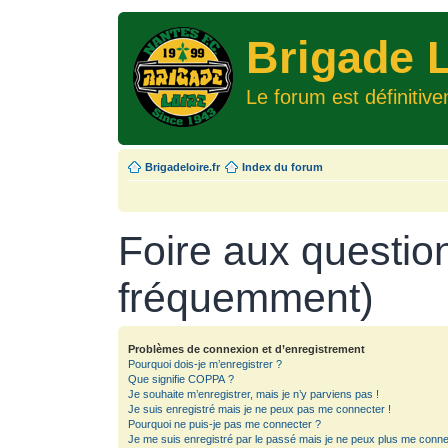
Brigade L
Le forum est définitiv
Brigadeloire.fr
Index du forum
Foire aux questio
fréquemment)
Problèmes de connexion et d’enregistrement
Pourquoi dois-je m’enregistrer ?
Que signifie COPPA ?
Je souhaite m’enregistrer, mais je n’y parviens pas !
Je suis enregistré mais je ne peux pas me connecter !
Pourquoi ne puis-je pas me connecter ?
Je me suis enregistré par le passé mais je ne peux plus me conne