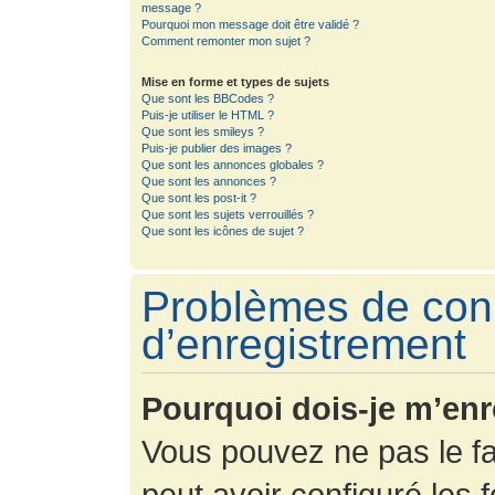
message ?
Pourquoi mon message doit être validé ?
Comment remonter mon sujet ?
Mise en forme et types de sujets
Que sont les BBCodes ?
Puis-je utiliser le HTML ?
Que sont les smileys ?
Puis-je publier des images ?
Que sont les annonces globales ?
Que sont les annonces ?
Que sont les post-it ?
Que sont les sujets verrouillés ?
Que sont les icônes de sujet ?
Problèmes de con
d’enregistrement
Pourquoi dois-je m’enr
Vous pouvez ne pas le fa
peut avoir configuré les f