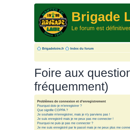
Brigade L
Le forum est définitiv
Brigadeloire.fr
Index du forum
Foire aux questio
fréquemment)
Problèmes de connexion et d’enregistrement
Pourquoi dois-je m’enregistrer ?
Que signifie COPPA ?
Je souhaite m’enregistrer, mais je n’y parviens pas !
Je suis enregistré mais je ne peux pas me connecter !
Pourquoi ne puis-je pas me connecter ?
Je me suis enregistré par le passé mais je ne peux plus me conne