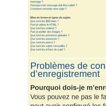
message ?
Pourquoi mon message doit être validé ?
Comment remonter mon sujet ?
Mise en forme et types de sujets
Que sont les BBCodes ?
Puis-je utiliser le HTML ?
Que sont les smileys ?
Puis-je publier des images ?
Que sont les annonces globales ?
Que sont les annonces ?
Que sont les post-it ?
Que sont les sujets verrouillés ?
Que sont les icônes de sujet ?
Problèmes de con
d’enregistrement
Pourquoi dois-je m’enr
Vous pouvez ne pas le fa
peut avoir configuré les f