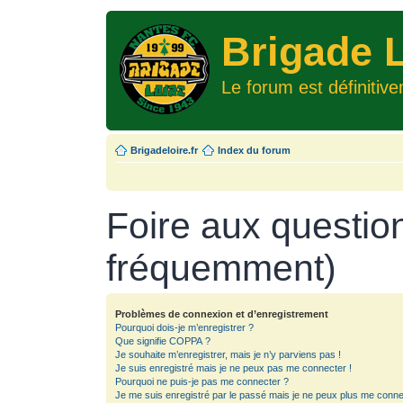
Brigade L
Le forum est définitiv
Brigadeloire.fr
Index du forum
Foire aux questio
fréquemment)
Problèmes de connexion et d’enregistrement
Pourquoi dois-je m’enregistrer ?
Que signifie COPPA ?
Je souhaite m’enregistrer, mais je n’y parviens pas !
Je suis enregistré mais je ne peux pas me connecter !
Pourquoi ne puis-je pas me connecter ?
Je me suis enregistré par le passé mais je ne peux plus me conne