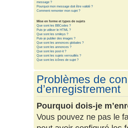
message ?
Pourquoi mon message doit être validé ?
Comment remonter mon sujet ?
Mise en forme et types de sujets
Que sont les BBCodes ?
Puis-je utiliser le HTML ?
Que sont les smileys ?
Puis-je publier des images ?
Que sont les annonces globales ?
Que sont les annonces ?
Que sont les post-it ?
Que sont les sujets verrouillés ?
Que sont les icônes de sujet ?
Problèmes de con
d’enregistrement
Pourquoi dois-je m’enr
Vous pouvez ne pas le fa
peut avoir configuré les f