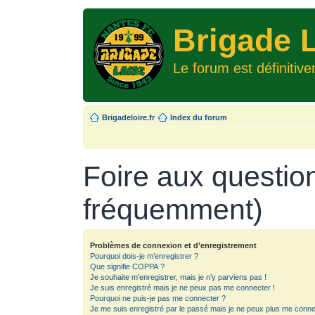
Brigade L
Le forum est définitiv
Brigadeloire.fr
Index du forum
Foire aux questio
fréquemment)
Problèmes de connexion et d’enregistrement
Pourquoi dois-je m’enregistrer ?
Que signifie COPPA ?
Je souhaite m’enregistrer, mais je n’y parviens pas !
Je suis enregistré mais je ne peux pas me connecter !
Pourquoi ne puis-je pas me connecter ?
Je me suis enregistré par le passé mais je ne peux plus me conne