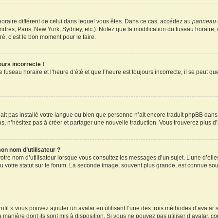
u horaire différent de celui dans lequel vous êtes. Dans ce cas, accédez au
panneau d
ndres, Paris, New York, Sydney, etc.). Notez que la modification du fuseau horaire
é, c’est le bon moment pour le faire.
ours incorrecte !
 fuseau horaire et l’heure d’été et que l’heure est toujours incorrecte, il se peut q
 n’ait pas installé votre langue ou bien que personne n’ait encore traduit phpBB d
pas, n’hésitez pas à créer et partager une nouvelle traduction. Vous trouverez plus d’
on nom d’utilisateur ?
otre nom d’utilisateur lorsque vous consultez les messages d’un sujet. L’une d’elle
 votre statut sur le forum. La seconde image, souvent plus grande, est connue sou
ofil » vous pouvez ajouter un avatar en utilisant l’une des trois méthodes d’avatar s
a manière dont ils sont mis à disposition. Si vous ne pouvez pas utiliser d’avatar, c