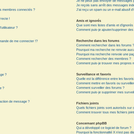
Je ne peux pas envoyer de messages p
Je reçois sans arrêt des messages indé
es membres connectés ?
J’ai reçu un spam ou un e-mail abusif 
rrecte !
Amis et ignorés
Que sont mes listes d’amis et d’ignorés
utilisateur ?
Comment puis-je ajouter/supprimer des ut
Recherche dans les forums
mande de me connecter !?
Comment rechercher dans les forums 
Pourquoi ma recherche ne renvoie aucun
Pourquoi ma recherche renvoie une pag
?
Comment rechercher des membres ?
Comment puis-je trouver mes propres m
Surveillance et favoris
age ?
Quelle est la différence entre les favoris
Comment mettre en favoris ou surveiller
Comment surveiller des forums ?
e ?
Comment puis-je supprimer mes surveil
daction de message ?
Fichiers joints
Quels fichiers joints sont autorisés sur
Comment trouver tous mes fichiers joint
Concernant phpBB
Qui a développé ce logiciel de forum ?
Pourquoi la fonctionnalité X n’est pas di