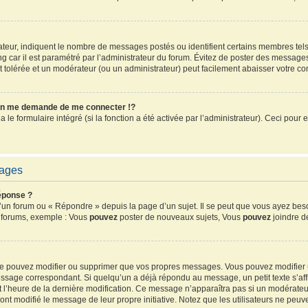
sateur, indiquent le nombre de messages postés ou identifient certains membres tel
ang car il est paramétré par l’administrateur du forum. Évitez de poster des message
ent tolérée et un modérateur (ou un administrateur) peut facilement abaisser votre 
n me demande de me connecter !?
e formulaire intégré (si la fonction a été activée par l’administrateur). Ceci pour e
sages
éponse ?
un forum ou « Répondre » depuis la page d’un sujet. Il se peut que vous ayez beso
s forums, exemple : Vous
pouvez
poster de nouveaux sujets, Vous
pouvez
joindre de
 ne pouvez modifier ou supprimer que vos propres messages. Vous pouvez modifier
sage correspondant. Si quelqu’un a déjà répondu au message, un petit texte s’affi
 et l’heure de la dernière modification. Ce message n’apparaîtra pas si un modérate
ls ont modifié le message de leur propre initiative. Notez que les utilisateurs ne 