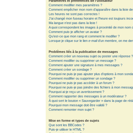
Paramètres et préférences de l’utilisateur
Comment modifier mes paramètres ?
Comment empêcher mon nom d’apparaître dans la liste d
Les heures ne sont pas correctes !
J’ai changé mon fuseau horaire et l’heure est toujours inco
Ma langue n’est pas dans la liste !
A quoi correspondent les images à proximité de mon nom d’
Comment puis-je afficher un avatar ?
Qu’est-ce que mon rang et comment le modifier ?
Lorsque je clique sur le lien
e-mail
d’un membre, on me de
Problèmes liés à la publication de messages
Comment créer un nouveau sujet ou poster une réponse 
Comment modifier ou supprimer un message ?
Comment ajouter une signature à mes messages ?
Comment créer un sondage ?
Pourquoi ne puis-je pas ajouter plus d’options à mon sond
Comment modifier ou supprimer un sondage ?
Pourquoi ne puis-je pas accéder à un forum ?
Pourquoi ne puis-je pas joindre des fichiers à mon messag
Pourquoi ai-je reçu un avertissement ?
Comment rapporter des messages à un modérateur ?
À quoi sert le bouton « Sauvegarder » dans la page de ré
Pourquoi mon message doit être validé ?
Comment remonter mon sujet ?
Mise en forme et types de sujets
Que sont les BBCodes ?
Puis-je utiliser le HTML ?