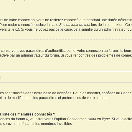
rs de votre connexion, vous ne resterez connecté que pendant une durée détermin
 Pour rester connecté, cochez la case
Se souvenir de moi
lors de la connexion. Ce 
ersité, etc.). Si vous ne voyez pas cette case, cela signifie qu’un administrateur du
onservent vos paramètres d’authentification et votre connexion au forum. Ils fourni
é activé par un administrateur du forum. Si vous rencontrez des problèmes de conn
r
es sont stockés dans notre base de données. Pour les modifier, accédez au
Pannea
ttra de modifier tous les paramètres et préférences de votre compte.
 liste des membres connectés ?
érences du forum », vous trouverez l’option
Cacher mon statut en ligne
. Si vous acti
s serez compté parmi les membres invisibles.