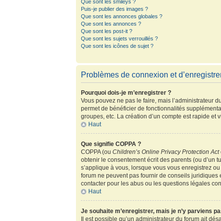
Que sont les smileys ?
Puis-je publier des images ?
Que sont les annonces globales ?
Que sont les annonces ?
Que sont les post-it ?
Que sont les sujets verrouillés ?
Que sont les icônes de sujet ?
Problèmes de connexion et d’enregistr
Pourquoi dois-je m’enregistrer ?
Vous pouvez ne pas le faire, mais l’administrateur du
permet de bénéficier de fonctionnalités supplémenta
groupes, etc. La création d’un compte est rapide et 
Haut
Que signifie COPPA ?
COPPA (ou
Children’s Online Privacy Protection Act
obtenir le consentement écrit des parents (ou d’un tu
s’applique à vous, lorsque vous vous enregistrez ou 
forum ne peuvent pas fournir de conseils juridiques 
contacter pour les abus ou les questions légales co
Haut
Je souhaite m’enregistrer, mais je n’y parviens pa
Il est possible qu’un administrateur du forum ait dés