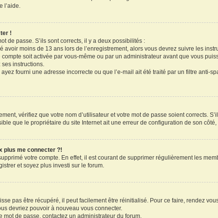
 l’aide.
ter !
ot de passe. S’ils sont corrects, il y a deux possibilités :
ué avoir moins de 13 ans lors de l’enregistrement, alors vous devrez suivre les inst
 compte soit activée par vous-même ou par un administrateur avant que vous puissi
 ses instructions.
ayez fourni une adresse incorrecte ou que l’e-mail ait été traité par un filtre anti-s
ment, vérifiez que votre nom d’utilisateur et votre mot de passe soient corrects. S’il
le que le propriétaire du site Internet ait une erreur de configuration de son côté, e
ux plus me connecter ?!
 supprimé votre compte. En effet, il est courant de supprimer régulièrement les memb
strer et soyez plus investi sur le forum.
se pas être récupéré, il peut facilement être réinitialisé. Pour ce faire, rendez vo
vous devriez pouvoir à nouveau vous connecter.
tre mot de passe, contactez un administrateur du forum.