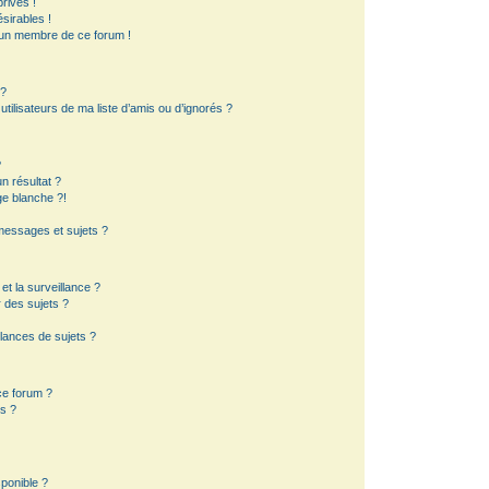
rivés !
sirables !
d’un membre de ce forum !
 ?
ilisateurs de ma liste d’amis ou d’ignorés ?
?
 résultat ?
e blanche ?!
essages et sujets ?
 et la surveillance ?
 des sujets ?
lances de sujets ?
 ce forum ?
s ?
sponible ?