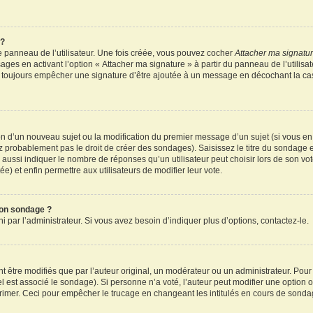
 ?
 panneau de l’utilisateur. Une fois créée, vous pouvez cocher
Attacher ma signatu
ages en activant l’option « Attacher ma signature » à partir du panneau de l’utilisa
rez toujours empêcher une signature d’être ajoutée à un message en décochant la c
tion d’un nouveau sujet ou la modification du premier message d’un sujet (si vous en
z probablement pas le droit de créer des sondages). Saisissez le titre du sondage 
ssi indiquer le nombre de réponses qu’un utilisateur peut choisir lors de son vote d
e) et enfin permettre aux utilisateurs de modifier leur vote.
mon sondage ?
par l’administrateur. Si vous avez besoin d’indiquer plus d’options, contactez-le.
tre modifiés que par l’auteur original, un modérateur ou un administrateur. Pour
el est associé le sondage). Si personne n’a voté, l’auteur peut modifier une option
primer. Ceci pour empêcher le trucage en changeant les intitulés en cours de sonda