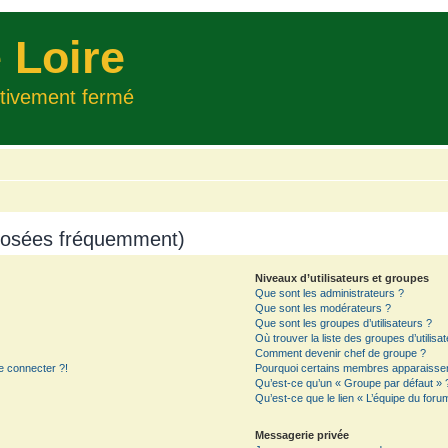
 Loire
itivement fermé
 posées fréquemment)
Niveaux d’utilisateurs et groupes
Que sont les administrateurs ?
Que sont les modérateurs ?
Que sont les groupes d’utilisateurs ?
Où trouver la liste des groupes d’utilisa
Comment devenir chef de groupe ?
e connecter ?!
Pourquoi certains membres apparaissent
Qu’est-ce qu’un « Groupe par défaut » 
Qu’est-ce que le lien « L’équipe du foru
Messagerie privée