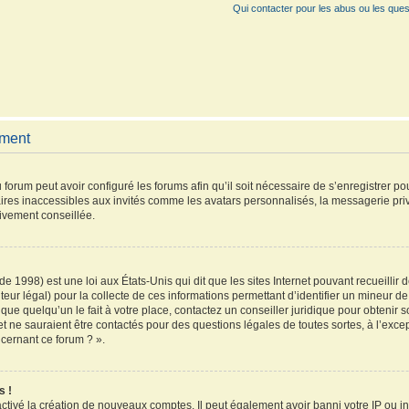
Qui contacter pour les abus ou les ques
ement
 forum peut avoir configuré les forums afin qu’il soit nécessaire de s’enregistrer p
ires inaccessibles aux invités comme les avatars personnalisés, la messagerie pri
vivement conseillée.
de 1998) est une loi aux États-Unis qui dit que les sites Internet pouvant recueilli
teur légal) pour la collecte de ces informations permettant d’identifier un mineur 
que quelqu’un le fait à votre place, contactez un conseiller juridique pour obtenir 
et ne sauraient être contactés pour des questions légales de toutes sortes, à l’exc
ncernant ce forum ? ».
s !
activé la création de nouveaux comptes. Il peut également avoir banni votre IP ou inte