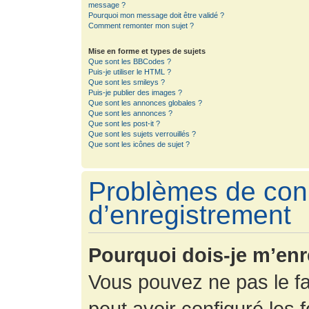
message ?
Pourquoi mon message doit être validé ?
Comment remonter mon sujet ?
Mise en forme et types de sujets
Que sont les BBCodes ?
Puis-je utiliser le HTML ?
Que sont les smileys ?
Puis-je publier des images ?
Que sont les annonces globales ?
Que sont les annonces ?
Que sont les post-it ?
Que sont les sujets verrouillés ?
Que sont les icônes de sujet ?
Problèmes de con
d’enregistrement
Pourquoi dois-je m’enr
Vous pouvez ne pas le fa
peut avoir configuré les f