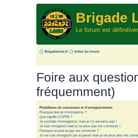
Brigade L
Le forum est définitiv
Brigadeloire.fr
Index du forum
Foire aux questio
fréquemment)
Problèmes de connexion et d’enregistrement
Pourquoi dois-je m’enregistrer ?
Que signifie COPPA ?
Je souhaite m’enregistrer, mais je n’y parviens pas !
Je suis enregistré mais je ne peux pas me connecter !
Pourquoi ne puis-je pas me connecter ?
Je me suis enregistré par le passé mais je ne peux plus me conne