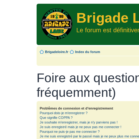
Brigade L
Le forum est définitiv
Brigadeloire.fr
Index du forum
Foire aux questio
fréquemment)
Problèmes de connexion et d’enregistrement
Pourquoi dois-je m’enregistrer ?
Que signifie COPPA ?
Je souhaite m’enregistrer, mais je n’y parviens pas !
Je suis enregistré mais je ne peux pas me connecter !
Pourquoi ne puis-je pas me connecter ?
Je me suis enregistré par le passé mais je ne peux plus me conne