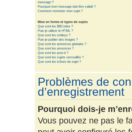
message ?
Pourquoi mon message doit être validé ?
Comment remonter mon sujet ?
Mise en forme et types de sujets
Que sont les BBCodes ?
Puis-je utiliser le HTML ?
Que sont les smileys ?
Puis-je publier des images ?
Que sont les annonces globales ?
Que sont les annonces ?
Que sont les post-it ?
Que sont les sujets verrouillés ?
Que sont les icônes de sujet ?
Problèmes de con
d’enregistrement
Pourquoi dois-je m’enr
Vous pouvez ne pas le fa
peut avoir configuré les f