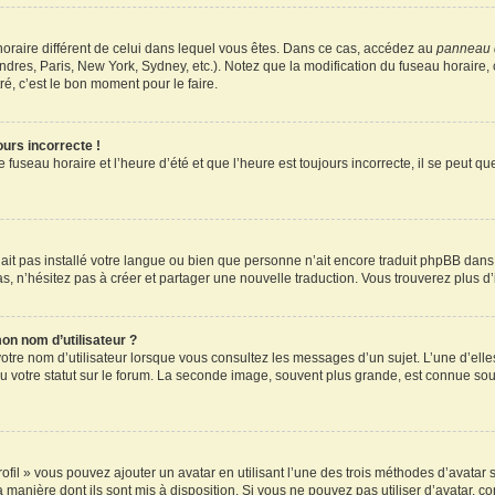
u horaire différent de celui dans lequel vous êtes. Dans ce cas, accédez au
panneau d
ndres, Paris, New York, Sydney, etc.). Notez que la modification du fuseau horaire
é, c’est le bon moment pour le faire.
ours incorrecte !
 fuseau horaire et l’heure d’été et que l’heure est toujours incorrecte, il se peut q
 n’ait pas installé votre langue ou bien que personne n’ait encore traduit phpBB d
pas, n’hésitez pas à créer et partager une nouvelle traduction. Vous trouverez plus d’
on nom d’utilisateur ?
otre nom d’utilisateur lorsque vous consultez les messages d’un sujet. L’une d’elle
 votre statut sur le forum. La seconde image, souvent plus grande, est connue sou
ofil » vous pouvez ajouter un avatar en utilisant l’une des trois méthodes d’avatar s
a manière dont ils sont mis à disposition. Si vous ne pouvez pas utiliser d’avatar, c