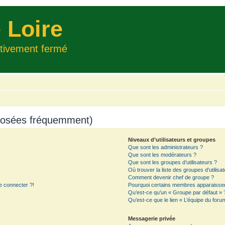
 Loire
itivement fermé
 posées fréquemment)
Niveaux d’utilisateurs et groupes
Que sont les administrateurs ?
Que sont les modérateurs ?
Que sont les groupes d’utilisateurs ?
Où trouver la liste des groupes d’utilisa
Comment devenir chef de groupe ?
e connecter ?!
Pourquoi certains membres apparaissent
Qu’est-ce qu’un « Groupe par défaut » 
Qu’est-ce que le lien « L’équipe du foru
Messagerie privée