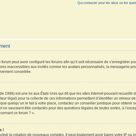
Qui contacter pour les abus ou les ques
ement
 forum peut avoir configuré les forums afin qu’il soit nécessaire de s’enregistrer p
ires inaccessibles aux invités comme les avatars personnalisés, la messagerie pri
vivement conseillée.
de 1998) est une loi aux États-Unis qui dit que les sites Internet pouvant recueilli
teur légal) pour la collecte de ces informations permettant d’identifier un mineur 
que quelqu’un le fait à votre place, contactez un conseiller juridique pour obtenir 
et ne sauraient être contactés pour des questions légales de toutes sortes, à l’exc
ncernant ce forum ? ».
s !
activé la création de nouveaux comptes. Il peut également avoir banni votre IP ou inte