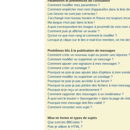
Paramètres et préférences de l’utilisateur
Comment modifier mes paramètres ?
Comment empêcher mon nom d’apparaître dans la liste d
Les heures ne sont pas correctes !
J’ai changé mon fuseau horaire et l’heure est toujours inco
Ma langue n’est pas dans la liste !
A quoi correspondent les images à proximité de mon nom d’
Comment puis-je afficher un avatar ?
Qu’est-ce que mon rang et comment le modifier ?
Lorsque je clique sur le lien
e-mail
d’un membre, on me de
Problèmes liés à la publication de messages
Comment créer un nouveau sujet ou poster une réponse 
Comment modifier ou supprimer un message ?
Comment ajouter une signature à mes messages ?
Comment créer un sondage ?
Pourquoi ne puis-je pas ajouter plus d’options à mon sond
Comment modifier ou supprimer un sondage ?
Pourquoi ne puis-je pas accéder à un forum ?
Pourquoi ne puis-je pas joindre des fichiers à mon messag
Pourquoi ai-je reçu un avertissement ?
Comment rapporter des messages à un modérateur ?
À quoi sert le bouton « Sauvegarder » dans la page de ré
Pourquoi mon message doit être validé ?
Comment remonter mon sujet ?
Mise en forme et types de sujets
Que sont les BBCodes ?
Puis-je utiliser le HTML ?