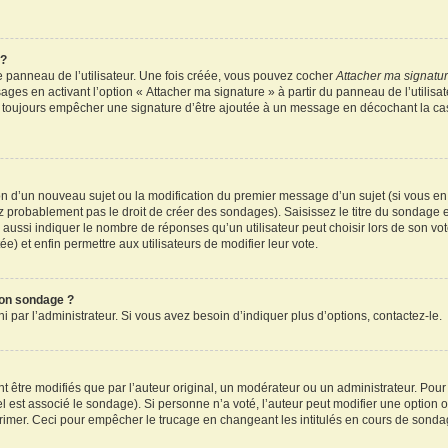
 ?
 panneau de l’utilisateur. Une fois créée, vous pouvez cocher
Attacher ma signatu
ages en activant l’option « Attacher ma signature » à partir du panneau de l’utilisa
rez toujours empêcher une signature d’être ajoutée à un message en décochant la c
tion d’un nouveau sujet ou la modification du premier message d’un sujet (si vous en
z probablement pas le droit de créer des sondages). Saisissez le titre du sondage 
ssi indiquer le nombre de réponses qu’un utilisateur peut choisir lors de son vote d
e) et enfin permettre aux utilisateurs de modifier leur vote.
mon sondage ?
par l’administrateur. Si vous avez besoin d’indiquer plus d’options, contactez-le.
tre modifiés que par l’auteur original, un modérateur ou un administrateur. Pour
el est associé le sondage). Si personne n’a voté, l’auteur peut modifier une option
primer. Ceci pour empêcher le trucage en changeant les intitulés en cours de sonda