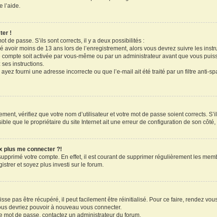
 l’aide.
ter !
ot de passe. S’ils sont corrects, il y a deux possibilités :
ué avoir moins de 13 ans lors de l’enregistrement, alors vous devrez suivre les inst
 compte soit activée par vous-même ou par un administrateur avant que vous puissi
 ses instructions.
ayez fourni une adresse incorrecte ou que l’e-mail ait été traité par un filtre anti-s
ment, vérifiez que votre nom d’utilisateur et votre mot de passe soient corrects. S’il
le que le propriétaire du site Internet ait une erreur de configuration de son côté, e
ux plus me connecter ?!
 supprimé votre compte. En effet, il est courant de supprimer régulièrement les memb
strer et soyez plus investi sur le forum.
se pas être récupéré, il peut facilement être réinitialisé. Pour ce faire, rendez vo
vous devriez pouvoir à nouveau vous connecter.
tre mot de passe, contactez un administrateur du forum.