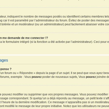
sateur, indiquent le nombre de messages postés ou identifient certains membres tel
ang car il est paramétré par l’administrateur du forum. Évitez de poster des message
ent tolérée et un modérateur (ou un administrateur) peut facilement abaisser votre 
n me demande de me connecter !?
e formulaire intégré (si la fonction a été activée par l’administrateur). Ceci pour e
sages
éponse ?
un forum ou « Répondre » depuis la page d’un sujet. Il se peut que vous ayez beso
s forums, exemple : Vous
pouvez
poster de nouveaux sujets, Vous
pouvez
joindre de
 ne pouvez modifier ou supprimer que vos propres messages. Vous pouvez modifier
sage correspondant. Si quelqu’un a déjà répondu au message, un petit texte s’affi
 et l’heure de la dernière modification. Ce message n’apparaîtra pas si un modérate
ls ont modifié le message de leur propre initiative. Notez que les utilisateurs ne 