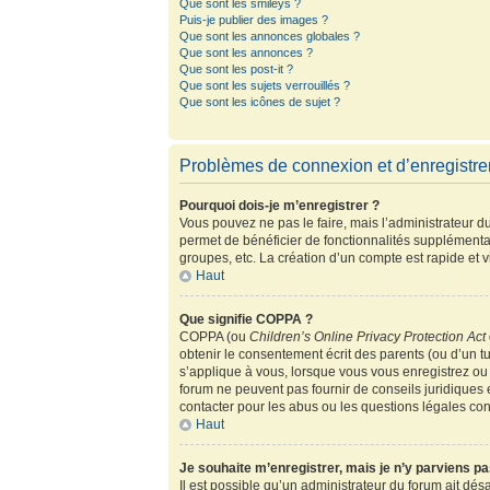
Que sont les smileys ?
Puis-je publier des images ?
Que sont les annonces globales ?
Que sont les annonces ?
Que sont les post-it ?
Que sont les sujets verrouillés ?
Que sont les icônes de sujet ?
Problèmes de connexion et d’enregistr
Pourquoi dois-je m’enregistrer ?
Vous pouvez ne pas le faire, mais l’administrateur du
permet de bénéficier de fonctionnalités supplémenta
groupes, etc. La création d’un compte est rapide et 
Haut
Que signifie COPPA ?
COPPA (ou
Children’s Online Privacy Protection Act
obtenir le consentement écrit des parents (ou d’un tu
s’applique à vous, lorsque vous vous enregistrez ou 
forum ne peuvent pas fournir de conseils juridiques 
contacter pour les abus ou les questions légales co
Haut
Je souhaite m’enregistrer, mais je n’y parviens pa
Il est possible qu’un administrateur du forum ait dés