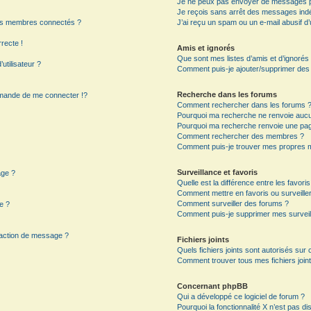
Je ne peux pas envoyer de messages p
Je reçois sans arrêt des messages indé
es membres connectés ?
J’ai reçu un spam ou un e-mail abusif 
rrecte !
Amis et ignorés
Que sont mes listes d’amis et d’ignorés
utilisateur ?
Comment puis-je ajouter/supprimer des ut
Recherche dans les forums
mande de me connecter !?
Comment rechercher dans les forums 
Pourquoi ma recherche ne renvoie aucun
Pourquoi ma recherche renvoie une pag
?
Comment rechercher des membres ?
Comment puis-je trouver mes propres m
Surveillance et favoris
age ?
Quelle est la différence entre les favoris
Comment mettre en favoris ou surveiller
Comment surveiller des forums ?
e ?
Comment puis-je supprimer mes surveil
daction de message ?
Fichiers joints
Quels fichiers joints sont autorisés sur
Comment trouver tous mes fichiers joint
Concernant phpBB
Qui a développé ce logiciel de forum ?
Pourquoi la fonctionnalité X n’est pas di