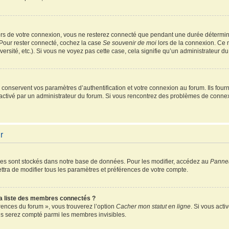
rs de votre connexion, vous ne resterez connecté que pendant une durée détermin
 Pour rester connecté, cochez la case
Se souvenir de moi
lors de la connexion. Ce 
ersité, etc.). Si vous ne voyez pas cette case, cela signifie qu’un administrateur du
onservent vos paramètres d’authentification et votre connexion au forum. Ils fourni
é activé par un administrateur du forum. Si vous rencontrez des problèmes de conn
r
es sont stockés dans notre base de données. Pour les modifier, accédez au
Pannea
ttra de modifier tous les paramètres et préférences de votre compte.
 liste des membres connectés ?
érences du forum », vous trouverez l’option
Cacher mon statut en ligne
. Si vous acti
s serez compté parmi les membres invisibles.