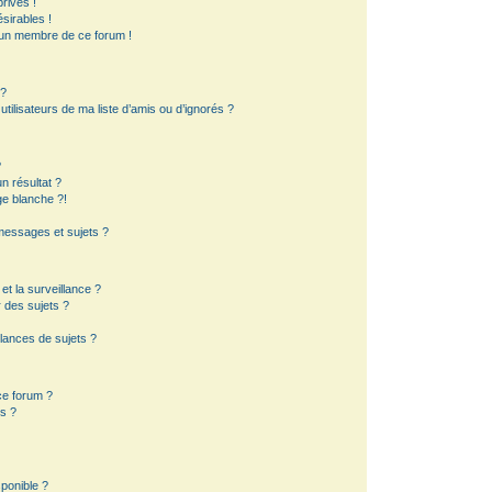
rivés !
sirables !
d’un membre de ce forum !
 ?
ilisateurs de ma liste d’amis ou d’ignorés ?
?
 résultat ?
e blanche ?!
essages et sujets ?
 et la surveillance ?
 des sujets ?
lances de sujets ?
 ce forum ?
s ?
sponible ?