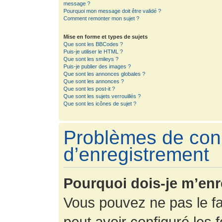
message ?
Pourquoi mon message doit être validé ?
Comment remonter mon sujet ?
Mise en forme et types de sujets
Que sont les BBCodes ?
Puis-je utiliser le HTML ?
Que sont les smileys ?
Puis-je publier des images ?
Que sont les annonces globales ?
Que sont les annonces ?
Que sont les post-it ?
Que sont les sujets verrouillés ?
Que sont les icônes de sujet ?
Problèmes de con
d’enregistrement
Pourquoi dois-je m’enr
Vous pouvez ne pas le fa
peut avoir configuré les f