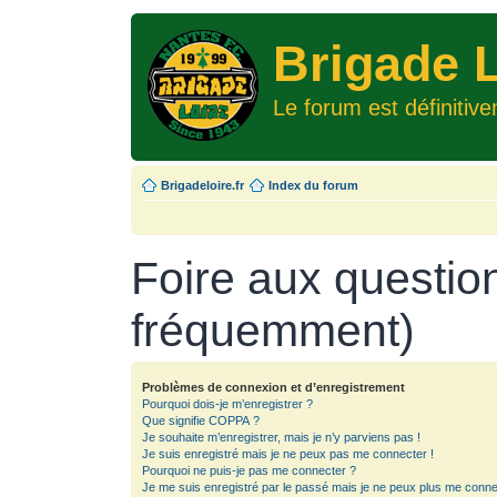
Brigade L
Le forum est définitiv
Brigadeloire.fr
Index du forum
Foire aux questio
fréquemment)
Problèmes de connexion et d’enregistrement
Pourquoi dois-je m’enregistrer ?
Que signifie COPPA ?
Je souhaite m’enregistrer, mais je n’y parviens pas !
Je suis enregistré mais je ne peux pas me connecter !
Pourquoi ne puis-je pas me connecter ?
Je me suis enregistré par le passé mais je ne peux plus me conne