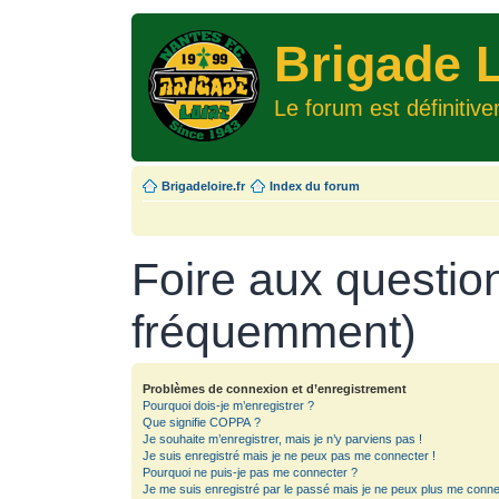
Brigade L
Le forum est définitiv
Brigadeloire.fr
Index du forum
Foire aux questio
fréquemment)
Problèmes de connexion et d’enregistrement
Pourquoi dois-je m’enregistrer ?
Que signifie COPPA ?
Je souhaite m’enregistrer, mais je n’y parviens pas !
Je suis enregistré mais je ne peux pas me connecter !
Pourquoi ne puis-je pas me connecter ?
Je me suis enregistré par le passé mais je ne peux plus me conne