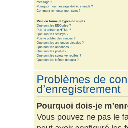
message ?
Pourquoi mon message doit être validé ?
Comment remonter mon sujet ?
Mise en forme et types de sujets
Que sont les BBCodes ?
Puis-je utiliser le HTML ?
Que sont les smileys ?
Puis-je publier des images ?
Que sont les annonces globales ?
Que sont les annonces ?
Que sont les post-it ?
Que sont les sujets verrouillés ?
Que sont les icônes de sujet ?
Problèmes de con
d’enregistrement
Pourquoi dois-je m’enr
Vous pouvez ne pas le fa
peut avoir configuré les f