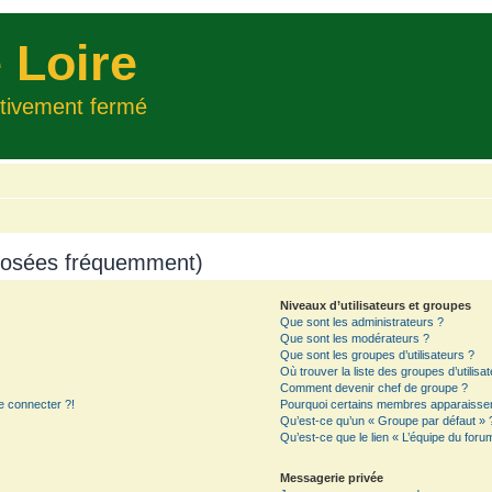
 Loire
itivement fermé
 posées fréquemment)
Niveaux d’utilisateurs et groupes
Que sont les administrateurs ?
Que sont les modérateurs ?
Que sont les groupes d’utilisateurs ?
Où trouver la liste des groupes d’utilisa
Comment devenir chef de groupe ?
e connecter ?!
Pourquoi certains membres apparaissent
Qu’est-ce qu’un « Groupe par défaut » 
Qu’est-ce que le lien « L’équipe du foru
Messagerie privée