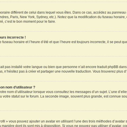
u horaire différent de celui dans lequel vous êtes. Dans ce cas, accédez au
panneau d
ndres, Paris, New York, Sydney, etc.). Notez que la modification du fuseau horaire
é, c’est le bon moment pour le faire.
ours incorrecte !
 fuseau horaire et l’heure d’été et que l’heure est toujours incorrecte, il se peut q
 n’ait pas installé votre langue ou bien que personne n’ait encore traduit phpBB d
pas, n’hésitez pas à créer et partager une nouvelle traduction. Vous trouverez plus d’
on nom d’utilisateur ?
otre nom d’utilisateur lorsque vous consultez les messages d’un sujet. L’une d’elle
 votre statut sur le forum. La seconde image, souvent plus grande, est connue sou
ofil » vous pouvez ajouter un avatar en utilisant l’une des trois méthodes d’avatar s
a manière dont ils sont mis à disposition. Si vous ne pouvez pas utiliser d’avatar, c