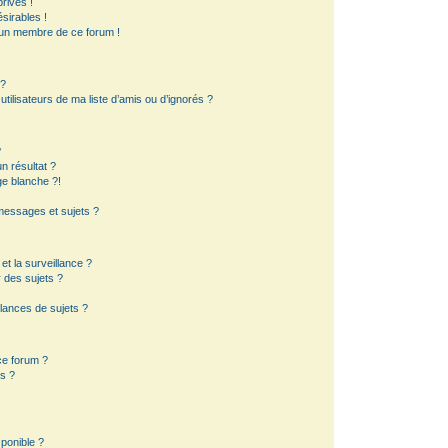
rivés !
sirables !
d’un membre de ce forum !
 ?
ilisateurs de ma liste d’amis ou d’ignorés ?
?
 résultat ?
e blanche ?!
essages et sujets ?
 et la surveillance ?
 des sujets ?
lances de sujets ?
 ce forum ?
s ?
sponible ?