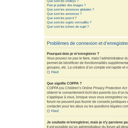
Que sont les smileys ?
Puis-je publier des images ?
Que sont les annonces globales ?
Que sont les annonces ?
Que sont les post-it ?
Que sont les sujets verrouillés ?
Que sont les icônes de sujet ?
Problèmes de connexion et d’enregistr
Pourquoi dois-je m’enregistrer ?
Vous pouvez ne pas le faire, mais l’administrateur du
permet de bénéficier de fonctionnalités supplémenta
groupes, etc. La création d’un compte est rapide et 
Haut
Que signifie COPPA ?
COPPA (ou
Children’s Online Privacy Protection Act
obtenir le consentement écrit des parents (ou d’un tu
s’applique à vous, lorsque vous vous enregistrez ou 
forum ne peuvent pas fournir de conseils juridiques 
contacter pour les abus ou les questions légales co
Haut
Je souhaite m’enregistrer, mais je n’y parviens pa
Il est possible qu’un administrateur du forum ait dés