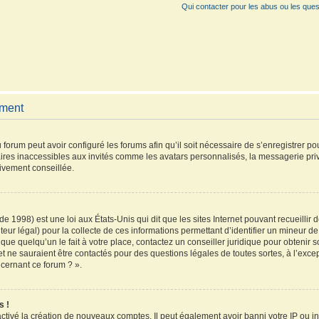
Qui contacter pour les abus ou les ques
ement
 forum peut avoir configuré les forums afin qu’il soit nécessaire de s’enregistrer p
ires inaccessibles aux invités comme les avatars personnalisés, la messagerie pri
vivement conseillée.
de 1998) est une loi aux États-Unis qui dit que les sites Internet pouvant recueilli
teur légal) pour la collecte de ces informations permettant d’identifier un mineur 
que quelqu’un le fait à votre place, contactez un conseiller juridique pour obtenir 
et ne sauraient être contactés pour des questions légales de toutes sortes, à l’exc
ncernant ce forum ? ».
s !
activé la création de nouveaux comptes. Il peut également avoir banni votre IP ou inte