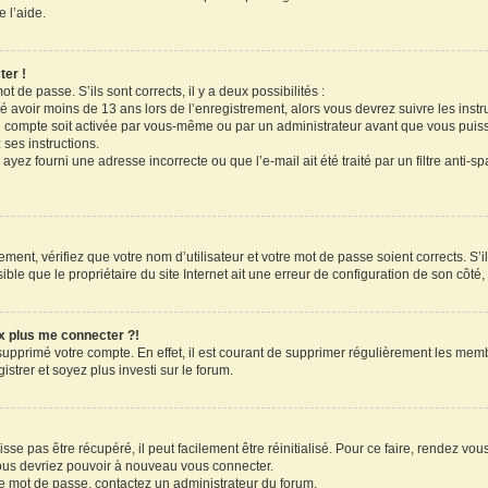
 l’aide.
ter !
ot de passe. S’ils sont corrects, il y a deux possibilités :
ué avoir moins de 13 ans lors de l’enregistrement, alors vous devrez suivre les inst
 compte soit activée par vous-même ou par un administrateur avant que vous puissi
 ses instructions.
ayez fourni une adresse incorrecte ou que l’e-mail ait été traité par un filtre anti-s
ment, vérifiez que votre nom d’utilisateur et votre mot de passe soient corrects. S’il
le que le propriétaire du site Internet ait une erreur de configuration de son côté, e
ux plus me connecter ?!
 supprimé votre compte. En effet, il est courant de supprimer régulièrement les memb
strer et soyez plus investi sur le forum.
se pas être récupéré, il peut facilement être réinitialisé. Pour ce faire, rendez vo
vous devriez pouvoir à nouveau vous connecter.
tre mot de passe, contactez un administrateur du forum.