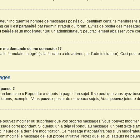
sateur, indiquent le nombre de messages postés ou identifient certains membres tel
ang car il est paramétré par l’administrateur du forum. Évitez de poster des message
ent tolérée et un modérateur (ou un administrateur) peut facilement abaisser votre 
n me demande de me connecter !?
e formulaire intégré (si la fonction a été activée par l’administrateur). Ceci pour e
sages
éponse ?
un forum ou « Répondre » depuis la page d’un sujet. Il se peut que vous ayez beso
s forums, exemple : Vous
pouvez
poster de nouveaux sujets, Vous
pouvez
joindre de
 ne pouvez modifier ou supprimer que vos propres messages. Vous pouvez modifier
sage correspondant. Si quelqu’un a déjà répondu au message, un petit texte s’affi
 et l’heure de la dernière modification. Ce message n’apparaîtra pas si un modérate
ls ont modifié le message de leur propre initiative. Notez que les utilisateurs ne 