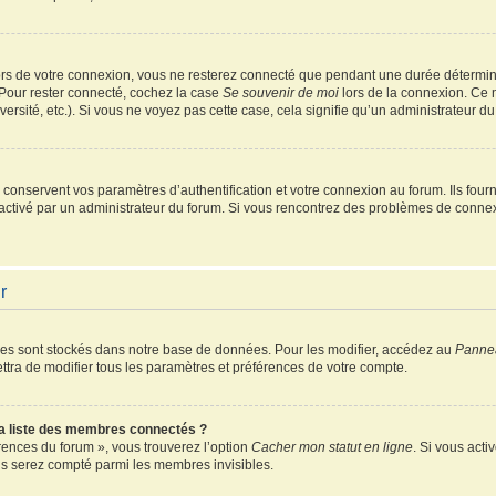
rs de votre connexion, vous ne resterez connecté que pendant une durée détermin
 Pour rester connecté, cochez la case
Se souvenir de moi
lors de la connexion. Ce 
ersité, etc.). Si vous ne voyez pas cette case, cela signifie qu’un administrateur du
onservent vos paramètres d’authentification et votre connexion au forum. Ils fourni
é activé par un administrateur du forum. Si vous rencontrez des problèmes de conn
r
es sont stockés dans notre base de données. Pour les modifier, accédez au
Pannea
ttra de modifier tous les paramètres et préférences de votre compte.
 liste des membres connectés ?
érences du forum », vous trouverez l’option
Cacher mon statut en ligne
. Si vous acti
s serez compté parmi les membres invisibles.