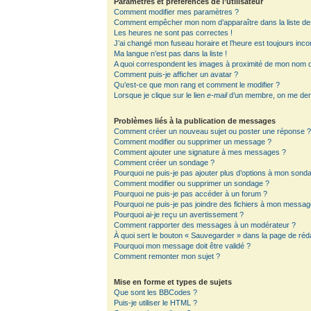
Paramètres et préférences de l’utilisateur
Comment modifier mes paramètres ?
Comment empêcher mon nom d’apparaître dans la liste d
Les heures ne sont pas correctes !
J’ai changé mon fuseau horaire et l’heure est toujours inco
Ma langue n’est pas dans la liste !
A quoi correspondent les images à proximité de mon nom d’
Comment puis-je afficher un avatar ?
Qu’est-ce que mon rang et comment le modifier ?
Lorsque je clique sur le lien
e-mail
d’un membre, on me de
Problèmes liés à la publication de messages
Comment créer un nouveau sujet ou poster une réponse 
Comment modifier ou supprimer un message ?
Comment ajouter une signature à mes messages ?
Comment créer un sondage ?
Pourquoi ne puis-je pas ajouter plus d’options à mon sond
Comment modifier ou supprimer un sondage ?
Pourquoi ne puis-je pas accéder à un forum ?
Pourquoi ne puis-je pas joindre des fichiers à mon messag
Pourquoi ai-je reçu un avertissement ?
Comment rapporter des messages à un modérateur ?
À quoi sert le bouton « Sauvegarder » dans la page de ré
Pourquoi mon message doit être validé ?
Comment remonter mon sujet ?
Mise en forme et types de sujets
Que sont les BBCodes ?
Puis-je utiliser le HTML ?