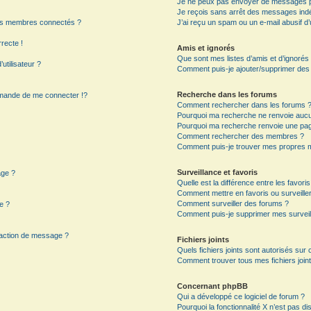
Je ne peux pas envoyer de messages p
Je reçois sans arrêt des messages indé
es membres connectés ?
J’ai reçu un spam ou un e-mail abusif 
rrecte !
Amis et ignorés
Que sont mes listes d’amis et d’ignorés
utilisateur ?
Comment puis-je ajouter/supprimer des ut
Recherche dans les forums
mande de me connecter !?
Comment rechercher dans les forums 
Pourquoi ma recherche ne renvoie aucun
Pourquoi ma recherche renvoie une pag
?
Comment rechercher des membres ?
Comment puis-je trouver mes propres m
Surveillance et favoris
age ?
Quelle est la différence entre les favoris
Comment mettre en favoris ou surveiller
Comment surveiller des forums ?
e ?
Comment puis-je supprimer mes surveil
daction de message ?
Fichiers joints
Quels fichiers joints sont autorisés sur
Comment trouver tous mes fichiers joint
Concernant phpBB
Qui a développé ce logiciel de forum ?
Pourquoi la fonctionnalité X n’est pas di