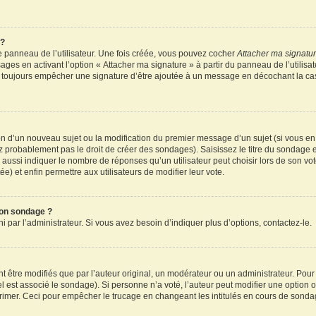
 ?
 panneau de l’utilisateur. Une fois créée, vous pouvez cocher
Attacher ma signatu
ages en activant l’option « Attacher ma signature » à partir du panneau de l’utilisa
rez toujours empêcher une signature d’être ajoutée à un message en décochant la c
tion d’un nouveau sujet ou la modification du premier message d’un sujet (si vous en
z probablement pas le droit de créer des sondages). Saisissez le titre du sondage 
ssi indiquer le nombre de réponses qu’un utilisateur peut choisir lors de son vote d
e) et enfin permettre aux utilisateurs de modifier leur vote.
mon sondage ?
par l’administrateur. Si vous avez besoin d’indiquer plus d’options, contactez-le.
tre modifiés que par l’auteur original, un modérateur ou un administrateur. Pour
el est associé le sondage). Si personne n’a voté, l’auteur peut modifier une option
primer. Ceci pour empêcher le trucage en changeant les intitulés en cours de sonda