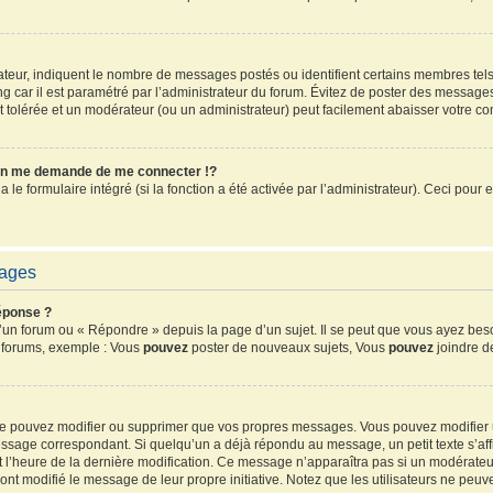
sateur, indiquent le nombre de messages postés ou identifient certains membres tel
ang car il est paramétré par l’administrateur du forum. Évitez de poster des message
ent tolérée et un modérateur (ou un administrateur) peut facilement abaisser votre 
n me demande de me connecter !?
e formulaire intégré (si la fonction a été activée par l’administrateur). Ceci pour e
sages
éponse ?
un forum ou « Répondre » depuis la page d’un sujet. Il se peut que vous ayez beso
s forums, exemple : Vous
pouvez
poster de nouveaux sujets, Vous
pouvez
joindre de
 ne pouvez modifier ou supprimer que vos propres messages. Vous pouvez modifier
sage correspondant. Si quelqu’un a déjà répondu au message, un petit texte s’affi
 et l’heure de la dernière modification. Ce message n’apparaîtra pas si un modérate
ls ont modifié le message de leur propre initiative. Notez que les utilisateurs ne 