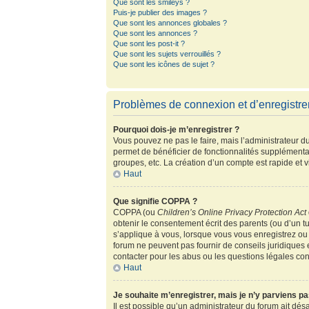
Que sont les smileys ?
Puis-je publier des images ?
Que sont les annonces globales ?
Que sont les annonces ?
Que sont les post-it ?
Que sont les sujets verrouillés ?
Que sont les icônes de sujet ?
Problèmes de connexion et d’enregistr
Pourquoi dois-je m’enregistrer ?
Vous pouvez ne pas le faire, mais l’administrateur du
permet de bénéficier de fonctionnalités supplémenta
groupes, etc. La création d’un compte est rapide et 
Haut
Que signifie COPPA ?
COPPA (ou
Children’s Online Privacy Protection Act
obtenir le consentement écrit des parents (ou d’un tu
s’applique à vous, lorsque vous vous enregistrez ou 
forum ne peuvent pas fournir de conseils juridiques 
contacter pour les abus ou les questions légales co
Haut
Je souhaite m’enregistrer, mais je n’y parviens pa
Il est possible qu’un administrateur du forum ait dés