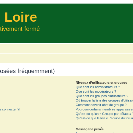
 Loire
itivement fermé
 posées fréquemment)
Niveaux d’utilisateurs et groupes
Que sont les administrateurs ?
Que sont les modérateurs ?
Que sont les groupes d’utilisateurs ?
Où trouver la liste des groupes d’utilisa
Comment devenir chef de groupe ?
e connecter ?!
Pourquoi certains membres apparaissent
Qu’est-ce qu’un « Groupe par défaut » 
Qu’est-ce que le lien « L’équipe du foru
Messagerie privée