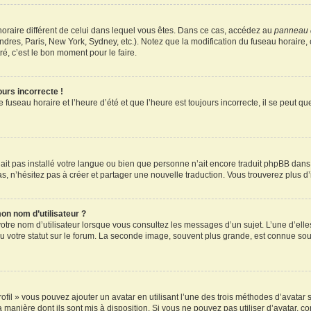
u horaire différent de celui dans lequel vous êtes. Dans ce cas, accédez au
panneau d
ndres, Paris, New York, Sydney, etc.). Notez que la modification du fuseau horaire
é, c’est le bon moment pour le faire.
ours incorrecte !
 fuseau horaire et l’heure d’été et que l’heure est toujours incorrecte, il se peut q
 n’ait pas installé votre langue ou bien que personne n’ait encore traduit phpBB d
pas, n’hésitez pas à créer et partager une nouvelle traduction. Vous trouverez plus d’
on nom d’utilisateur ?
otre nom d’utilisateur lorsque vous consultez les messages d’un sujet. L’une d’elle
 votre statut sur le forum. La seconde image, souvent plus grande, est connue sou
ofil » vous pouvez ajouter un avatar en utilisant l’une des trois méthodes d’avatar s
a manière dont ils sont mis à disposition. Si vous ne pouvez pas utiliser d’avatar, c