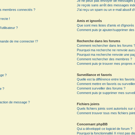
Je ne peux pas envoyer de messages p
Je reçois sans arrêt des messages indé
es membres connectés ?
J’ai reçu un spam ou un e-mail abusif 
rrecte !
Amis et ignorés
Que sont mes listes d’amis et d’ignorés
utilisateur ?
Comment puis-je ajouter/supprimer des ut
Recherche dans les forums
mande de me connecter !?
Comment rechercher dans les forums 
Pourquoi ma recherche ne renvoie aucun
Pourquoi ma recherche renvoie une pag
?
Comment rechercher des membres ?
Comment puis-je trouver mes propres m
Surveillance et favoris
age ?
Quelle est la différence entre les favoris
Comment mettre en favoris ou surveiller
Comment surveiller des forums ?
e ?
Comment puis-je supprimer mes surveil
daction de message ?
Fichiers joints
Quels fichiers joints sont autorisés sur
Comment trouver tous mes fichiers joint
Concernant phpBB
Qui a développé ce logiciel de forum ?
Pourquoi la fonctionnalité X n’est pas di