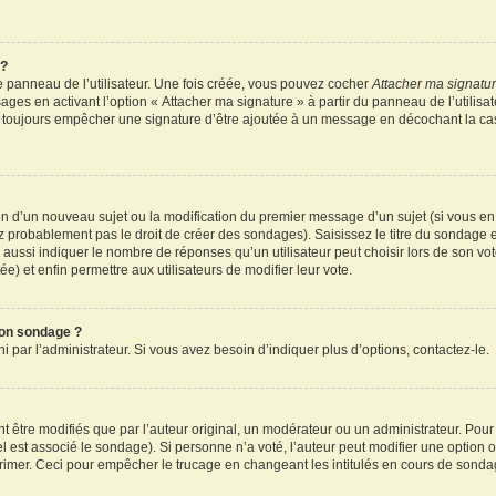
 ?
 panneau de l’utilisateur. Une fois créée, vous pouvez cocher
Attacher ma signatu
ages en activant l’option « Attacher ma signature » à partir du panneau de l’utilisa
rez toujours empêcher une signature d’être ajoutée à un message en décochant la c
tion d’un nouveau sujet ou la modification du premier message d’un sujet (si vous en
z probablement pas le droit de créer des sondages). Saisissez le titre du sondage 
ssi indiquer le nombre de réponses qu’un utilisateur peut choisir lors de son vote d
e) et enfin permettre aux utilisateurs de modifier leur vote.
mon sondage ?
par l’administrateur. Si vous avez besoin d’indiquer plus d’options, contactez-le.
tre modifiés que par l’auteur original, un modérateur ou un administrateur. Pour
el est associé le sondage). Si personne n’a voté, l’auteur peut modifier une option
primer. Ceci pour empêcher le trucage en changeant les intitulés en cours de sonda