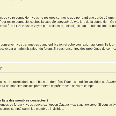
rs de votre connexion, vous ne resterez connecté que pendant une durée détermin
 Pour rester connecté, cochez la case
Se souvenir de moi
lors de la connexion. Ce 
ersité, etc.). Si vous ne voyez pas cette case, cela signifie qu’un administrateur du
onservent vos paramètres d’authentification et votre connexion au forum. Ils fourni
é activé par un administrateur du forum. Si vous rencontrez des problèmes de conn
r
es sont stockés dans notre base de données. Pour les modifier, accédez au
Pannea
ttra de modifier tous les paramètres et préférences de votre compte.
 liste des membres connectés ?
érences du forum », vous trouverez l’option
Cacher mon statut en ligne
. Si vous acti
s serez compté parmi les membres invisibles.