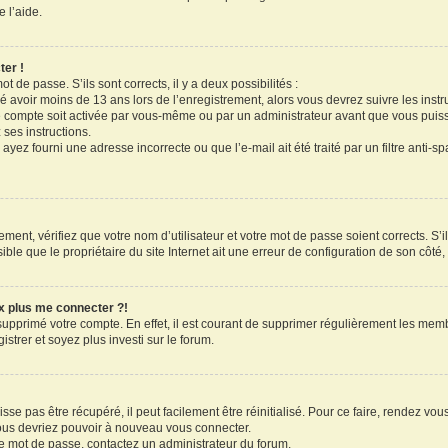
 l’aide.
ter !
ot de passe. S’ils sont corrects, il y a deux possibilités :
ué avoir moins de 13 ans lors de l’enregistrement, alors vous devrez suivre les inst
 compte soit activée par vous-même ou par un administrateur avant que vous puissi
 ses instructions.
ayez fourni une adresse incorrecte ou que l’e-mail ait été traité par un filtre anti-s
ment, vérifiez que votre nom d’utilisateur et votre mot de passe soient corrects. S’il
le que le propriétaire du site Internet ait une erreur de configuration de son côté, e
ux plus me connecter ?!
 supprimé votre compte. En effet, il est courant de supprimer régulièrement les memb
strer et soyez plus investi sur le forum.
se pas être récupéré, il peut facilement être réinitialisé. Pour ce faire, rendez vo
vous devriez pouvoir à nouveau vous connecter.
tre mot de passe, contactez un administrateur du forum.