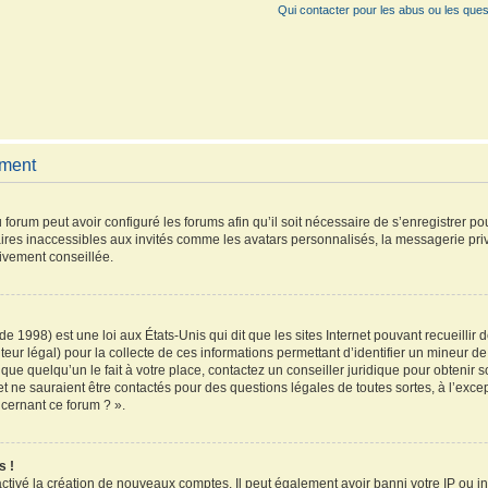
Qui contacter pour les abus ou les ques
ement
 forum peut avoir configuré les forums afin qu’il soit nécessaire de s’enregistrer p
ires inaccessibles aux invités comme les avatars personnalisés, la messagerie pri
vivement conseillée.
de 1998) est une loi aux États-Unis qui dit que les sites Internet pouvant recueilli
teur légal) pour la collecte de ces informations permettant d’identifier un mineur 
que quelqu’un le fait à votre place, contactez un conseiller juridique pour obtenir 
et ne sauraient être contactés pour des questions légales de toutes sortes, à l’exc
ncernant ce forum ? ».
s !
activé la création de nouveaux comptes. Il peut également avoir banni votre IP ou inte