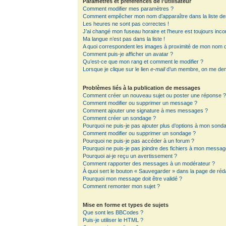
Paramètres et préférences de l’utilisateur
Comment modifier mes paramètres ?
Comment empêcher mon nom d’apparaître dans la liste d
Les heures ne sont pas correctes !
J’ai changé mon fuseau horaire et l’heure est toujours inco
Ma langue n’est pas dans la liste !
A quoi correspondent les images à proximité de mon nom d’
Comment puis-je afficher un avatar ?
Qu’est-ce que mon rang et comment le modifier ?
Lorsque je clique sur le lien
e-mail
d’un membre, on me de
Problèmes liés à la publication de messages
Comment créer un nouveau sujet ou poster une réponse 
Comment modifier ou supprimer un message ?
Comment ajouter une signature à mes messages ?
Comment créer un sondage ?
Pourquoi ne puis-je pas ajouter plus d’options à mon sond
Comment modifier ou supprimer un sondage ?
Pourquoi ne puis-je pas accéder à un forum ?
Pourquoi ne puis-je pas joindre des fichiers à mon messag
Pourquoi ai-je reçu un avertissement ?
Comment rapporter des messages à un modérateur ?
À quoi sert le bouton « Sauvegarder » dans la page de ré
Pourquoi mon message doit être validé ?
Comment remonter mon sujet ?
Mise en forme et types de sujets
Que sont les BBCodes ?
Puis-je utiliser le HTML ?