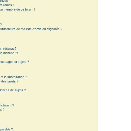
rivés !
sirables !
d’un membre de ce forum !
 ?
ilisateurs de ma liste d’amis ou d’ignorés ?
?
 résultat ?
e blanche ?!
essages et sujets ?
 et la surveillance ?
 des sujets ?
lances de sujets ?
 ce forum ?
s ?
sponible ?