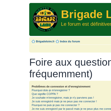
Brigade L
Le forum est définitiv
Brigadeloire.fr
Index du forum
Foire aux questio
fréquemment)
Problèmes de connexion et d’enregistrement
Pourquoi dois-je m’enregistrer ?
Que signifie COPPA ?
Je souhaite m’enregistrer, mais je n’y parviens pas !
Je suis enregistré mais je ne peux pas me connecter !
Pourquoi ne puis-je pas me connecter ?
Je me suis enregistré par le passé mais je ne peux plus me conne