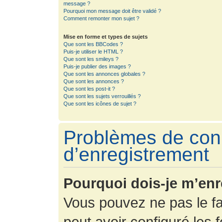
message ?
Pourquoi mon message doit être validé ?
Comment remonter mon sujet ?
Mise en forme et types de sujets
Que sont les BBCodes ?
Puis-je utiliser le HTML ?
Que sont les smileys ?
Puis-je publier des images ?
Que sont les annonces globales ?
Que sont les annonces ?
Que sont les post-it ?
Que sont les sujets verrouillés ?
Que sont les icônes de sujet ?
Problèmes de con
d’enregistrement
Pourquoi dois-je m’enr
Vous pouvez ne pas le fa
peut avoir configuré les f