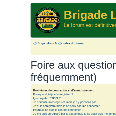
Brigade L
Le forum est définitiv
Brigadeloire.fr
Index du forum
Foire aux questio
fréquemment)
Problèmes de connexion et d’enregistrement
Pourquoi dois-je m’enregistrer ?
Que signifie COPPA ?
Je souhaite m’enregistrer, mais je n’y parviens pas !
Je suis enregistré mais je ne peux pas me connecter !
Pourquoi ne puis-je pas me connecter ?
Je me suis enregistré par le passé mais je ne peux plus me conne