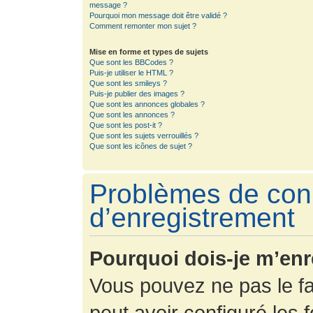
message ?
Pourquoi mon message doit être validé ?
Comment remonter mon sujet ?
Mise en forme et types de sujets
Que sont les BBCodes ?
Puis-je utiliser le HTML ?
Que sont les smileys ?
Puis-je publier des images ?
Que sont les annonces globales ?
Que sont les annonces ?
Que sont les post-it ?
Que sont les sujets verrouillés ?
Que sont les icônes de sujet ?
Problèmes de con
d’enregistrement
Pourquoi dois-je m’enr
Vous pouvez ne pas le fa
peut avoir configuré les f