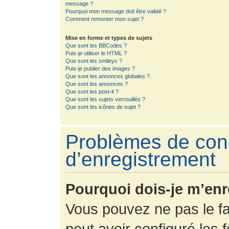
message ?
Pourquoi mon message doit être validé ?
Comment remonter mon sujet ?
Mise en forme et types de sujets
Que sont les BBCodes ?
Puis-je utiliser le HTML ?
Que sont les smileys ?
Puis-je publier des images ?
Que sont les annonces globales ?
Que sont les annonces ?
Que sont les post-it ?
Que sont les sujets verrouillés ?
Que sont les icônes de sujet ?
Problèmes de con
d’enregistrement
Pourquoi dois-je m’enr
Vous pouvez ne pas le fa
peut avoir configuré les f