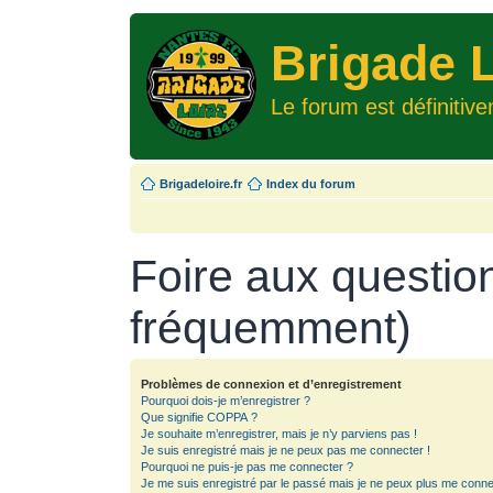
Brigade L
Le forum est définitiv
Brigadeloire.fr
Index du forum
Foire aux questio
fréquemment)
Problèmes de connexion et d’enregistrement
Pourquoi dois-je m’enregistrer ?
Que signifie COPPA ?
Je souhaite m’enregistrer, mais je n’y parviens pas !
Je suis enregistré mais je ne peux pas me connecter !
Pourquoi ne puis-je pas me connecter ?
Je me suis enregistré par le passé mais je ne peux plus me conne